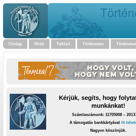
Címlap
Hírek
Tallózó
Történelem
Történele
Kérjük, segíts, hogy folyt
munkánkat!
Számlaszámunk: 11705008 – 2013
A támogatás bankkártyával
itt lehe
Nagyon köszönjük.