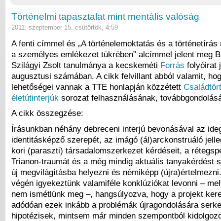
Történelmi tapasztalat mint mentális valóság
2011. szeptember 15. csütörtök, 4:59
A fenti címmel és „A történelemoktatás és a történetírá
a személyes emlékezet tükrében” alcímmel jelent meg B
Szilágyi Zsolt tanulmánya a kecskeméti
Forrás
folyóirat 
augusztusi számában. A cikk felvillant abból valamit, ho
lehetőségei vannak a TTE honlapján közzétett
Családtört
életútinterjúk
sorozat felhasználásának, továbbgondolás
A cikk összegzése:
Írásunkban néhány debreceni interjú bevonásával az id
identitásképző szerepét, az imágó (ál)arckonstruáló jelle
kori (paraszti) társadalomszerkezet kérdéseit, a rétegsp
Trianon-traumát és a még mindig aktuális tanyakérdést
új megvilágításba helyezni és némiképp (újra)értelmezni
végén igyekeztünk valamiféle konklúziókat levonni – mel
nem ismétlünk meg –, hangsúlyozva, hogy a projekt keret
adódóan ezek inkább a problémák újragondolására serke
hipotézisek, mintsem már minden szempontból kidolgoz