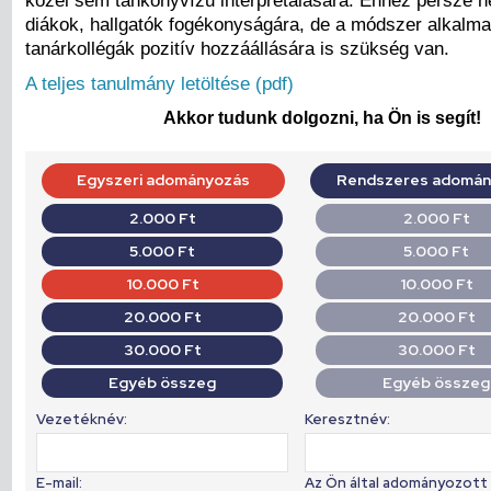
közel sem tankönyvízű interpretálására. Ehhez persze 
diákok, hallgatók fogékonyságára, de a módszer alkalm
tanárkollégák pozitív hozzáállására is szükség van.
A teljes tanulmány letöltése (pdf)
Akkor tudunk dolgozni, ha Ön is segít!