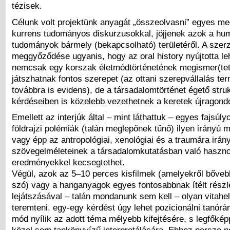
tézisek.
Célunk volt projektünk anyagát „összeolvasni” egyes me
kurrens tudományos diskurzusokkal, jöjjenek azok a hu
tudományok bármely (bekapcsolható) területéről. A szer
meggyőződése ugyanis, hogy az oral history nyújtotta l
nemcsak egy korszak életmódtörténetének megismer(te
játszhatnak fontos szerepet (az ottani szerepvállalás t
továbbra is evidens), de a társadalomtörténet égető struk
kérdéseiben is közelebb vezethetnek a keretek újragond
Emellett az interjúk által – mint láthattuk – egyes fajsúlyo
földrajzi polémiák (talán meglepőnek tűnő) ilyen irányú 
vagy épp az antropológiai, xenológiai és a traumára irán
szövegelméleteinek a társadalomkutatásban való hasznos
eredményekkel kecsegtethet.
Végül, azok az 5–10 perces kisfilmek (amelyekről bőve
szó) vagy a hanganyagok egyes fontosabbnak ítélt részl
lejátszásával – talán mondanunk sem kell – olyan vitahel
teremteni, egy-egy kérdést úgy lehet pozicionálni tanórá
mód nyílik az adott téma mélyebb kifejtésére, s legfőké