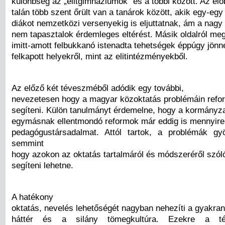
különbség az „elitgimnáziumok” és a többi között. Az e
talán több szent őrült van a tanárok között, akik egy-eg
diákot nemzetközi versenyekig is eljuttatnak, ám a nagy 
nem tapasztalok érdemleges eltérést. Másik oldalról meg
imitt-amott felbukkanó istenadta tehetségek éppúgy jön
felkapott helyekről, mint az elitintézményekből.
Az előző két téveszméből adódik egy további,
nevezetesen hogy a magyar közoktatás problémáin refor
segíteni. Külön tanulmányt érdemelne, hogy a kormányza
egymásnak ellentmondó reformok már eddig is mennyire 
pedagógustársadalmat. Attól tartok, a problémák gy
semmint
hogy azokon az oktatás tartalmáról és módszeréről szól
segíteni lehetne.
A hatékony
oktatás, nevelés lehetőségét nagyban nehezíti a gyakran 
háttér és a silány tömegkultúra. Ezekre a t