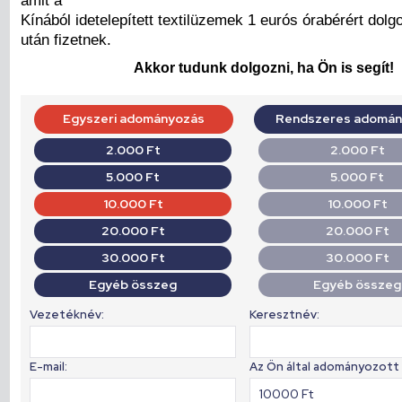
Kínából idetelepített textilüzemek 1 eurós órabérért dol
után fizetnek.
Akkor tudunk dolgozni, ha Ön is segít!