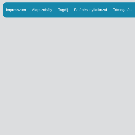
Impresszum
Alapszabály
Tagdíj
Belépési nyilatkozat
Támogatás