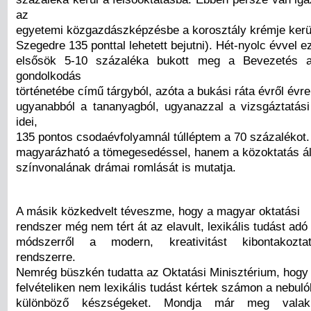
az
egyetemi közgazdászképzésbe a korosztály krémje kerül
Szegedre 135 ponttal lehetett bejutni). Hét-nyolc évvel ez
elsősök 5-10 százaléka bukott meg a Bevezetés a
gondolkodás
történetébe című tárgyból, azóta a bukási ráta évről évre
ugyanabból a tananyagból, ugyanazzal a vizsgáztatás
idei,
135 pontos csodaévfolyamnál túlléptem a 70 százalékot
magyarázható a tömegesedéssel, hanem a közoktatás ál
színvonalának drámai romlását is mutatja.
A másik közkedvelt téveszme, hogy a magyar oktatási
rendszer még nem tért át az elavult, lexikális tudást adó
módszerről a modern, kreativitást kibontakozta
rendszerre.
Nemrég büszkén tudatta az Oktatási Minisztérium, hogy 
felvételiken nem lexikális tudást kértek számon a nebul
különböző készségeket. Mondja már meg valak