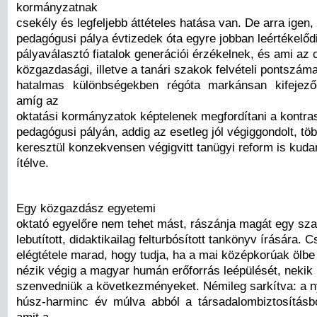
kormányzatnak
csekély és legfeljebb áttételes hatása van. De arra igen,
pedagógusi pálya évtizedek óta egyre jobban leértékelődi
pályaválasztó fiatalok generációi érzékelnek, és ami az o
közgazdasági, illetve a tanári szakok felvételi pontszáma
hatalmas különbségekben régóta markánsan kifejező
amíg az
oktatási kormányzatok képtelenek megfordítani a kontras
pedagógusi pályán, addig az esetleg jól végiggondolt, tö
keresztül konzekvensen végigvitt tanügyi reform is kuda
ítélve.
Egy közgazdász egyetemi
oktató egyelőre nem tehet mást, rászánja magát egy sz
lebutított, didaktikailag felturbósított tankönyv írására. 
elégtétele marad, hogy tudja, ha a mai középkorúak ölbe 
nézik végig a magyar humán erőforrás leépülését, nekik i
szenvedniük a következményeket. Némileg sarkítva: a n
húsz-harminc év múlva abból a társadalombiztosításb
amit a