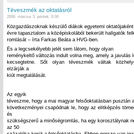
Téveszmék az oktatásról
2006. március 3. péntek, 0:00
Közgazdászoknak készülő diákok egyetemi oktatójaként 
évre tapasztalom a középiskolából bekerült hallgatók fe
romlását – írta Farkas Beáta a HVG-ben.
És a legcsekélyebb jelét sem látom, hogy olyan
reménykeltő változás indult volna meg, amely a javulás 
kecsegtetne. Sőt olyan téveszmék váltak közhely
elzárják a
kiút megtalálását.
Az egyik
téveszme, hogy a mai magyar felsőoktatásban pusztán 
következményei csapódnak le, hogy az elitképzés töme
és
szükségszerű a minőségromlás, ha egy korosztálynak 
az 50
százaléka kerül a felsőoktatásba. Ebben persze van ig