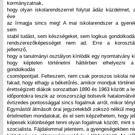
kormányzatnak,
hogy olyan iskolarendszerrel folytat ádáz küzdelmet, 
éve
az írmagja sincs meg! A mai iskolarendszer a gyere
sem
stabil tudást, sem készségeket, sem logikus gondolkodá
rendszerezőképességet nem ad. Erre a korosztál
jellemző,
hogy a tanulmányi osztályon kínlódik egy nyomtatvány ki
hogy képtelen történelmi háttérben elhelyezni a
gondolkodás
csomópontjait. Felteszem, nem csak poroszos iskolai n
fakad, hogy elhagy a béketűrés, amikor mondjuk történe
érettségizett diákok sorozatban 1890 és 1963 között a 
időpontokra teszik az oroszországi bolsevik hatalomátvét
évtizedes pontossággal sincs fogalmuk arról, mikor tényk
Egymástól átmásolt órai jegyzetekből zokszó nélkül me
értelmetlen mondatokat, és el sem képzelhetem, hogy jel
képesek különbséget tenni olyan fogalmak között, mint s
szocialista. Fájdalommal jelentem, a gyengeségekben ni