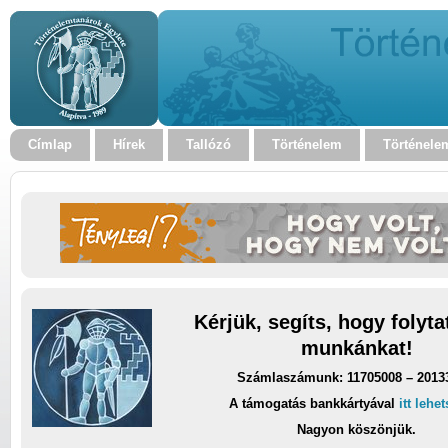
Címlap
Hírek
Tallózó
Történelem
Történele
Kérjük, segíts, hogy folyt
munkánkat!
Számlaszámunk: 11705008 – 2013
A támogatás bankkártyával
itt lehe
Nagyon köszönjük.