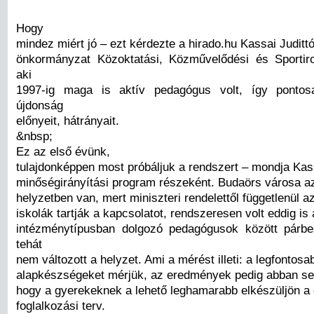
Hogy
mindez miért jó – ezt kérdezte a hirado.hu Kassai Judittó
önkormányzat Közoktatási, Közművelődési és Sportiro
aki
1997-ig maga is aktív pedagógus volt, így pontos
újdonság
előnyeit, hátrányait.
&nbsp;
Ez az első évünk,
tulajdonképpen most próbáljuk a rendszert – mondja Kass
minőségirányítási program részeként. Budaörs városa az 
helyzetben van, mert miniszteri rendelettől függetlenül 
iskolák tartják a kapcsolatot, rendszeresen volt eddig is 
intézménytípusban dolgozó pedagógusok között párbe
tehát
nem változott a helyzet. Ami a mérést illeti: a legfontosa
alapkészségeket mérjük, az eredmények pedig abban segí
hogy a gyerekeknek a lehető leghamarabb elkészüljön a d
foglalkozási terv.