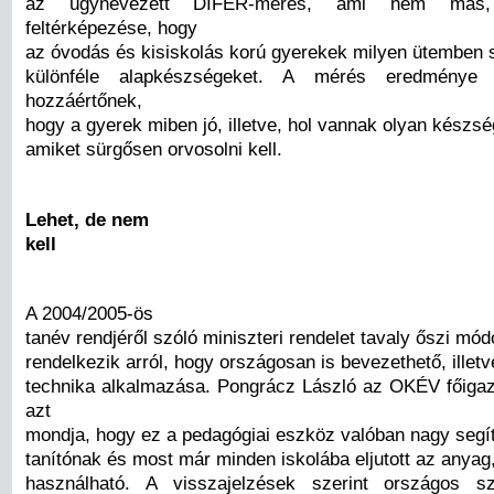
az úgynevezett DIFER-mérés, ami nem más
feltérképezése, hogy
az óvodás és kisiskolás korú gyerekek milyen ütemben sa
különféle alapkészségeket. A mérés eredménye
hozzáértőnek,
hogy a gyerek miben jó, illetve, hol vannak olyan készsé
amiket sürgősen orvosolni kell.
Lehet, de nem
kell
A 2004/2005-ös
tanév rendjéről szóló miniszteri rendelet tavaly őszi mód
rendelkezik arról, hogy országosan is bevezethető, illetve
technika alkalmazása. Pongrácz László az OKÉV főigaz
azt
mondja, hogy ez a pedagógiai eszköz valóban nagy segít
tanítónak és most már minden iskolába eljutott az anyag,
használható. A visszajelzések szerint országos s