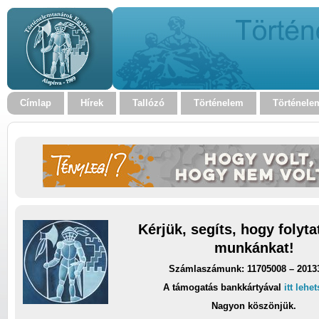
Címlap
Hírek
Tallózó
Történelem
Történele
Kérjük, segíts, hogy folyt
munkánkat!
Számlaszámunk: 11705008 – 2013
A támogatás bankkártyával
itt lehe
Nagyon köszönjük.