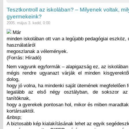
Tesztkontroll az iskolában? – Milyenek voltak, mil
gyermekeink?
2005. május 3. kedd, 0:00
Már
minden iskolában ott van a legújabb pedagógiai eszköz, 
használatáról
megoszlanak a vélemények.
(Forrás: Híradó)
Nem vagyunk egyformák – alapigazság ez, az iskolában
mégis rendre ugyanazt várják el minden kisgyerektő
dolog,
hogy jó volna, ha mindenki saját ütemének megfelelően f
legalább az első négy osztályban, de sokszor az
tanítóknak,
hogy a gyerekek pontosan hol, mikor és miben maradtak
kortársaiktól.
&nbsp;
A biztosabb kép kialakításának lehet az egyik segédesz