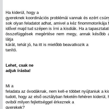
Ha kiderül, hogy a
gyereknek koordinációs problémái vannak és ezért csúnyá
sok olyan feladatot adhat, amivel a kéz finommotorikája f
idővel majd tud szépen is írni a kisdiák. Ha a tapasztalat
összefüggések megértése nem megy, annak később a
látja
kárát, tehát jó, ha itt is mielőbb beavatkozik a
tanító.
Lehet, csak ne
adjuk írásba!
Mi a
feladata az óvodáknak, nem kell-e többet nyújtaniuk a ki
tudott, hogy az első osztályban feketén-fehéren kiderül,
oviból milyen fejlettséggel érkeznek a
gyerekek?