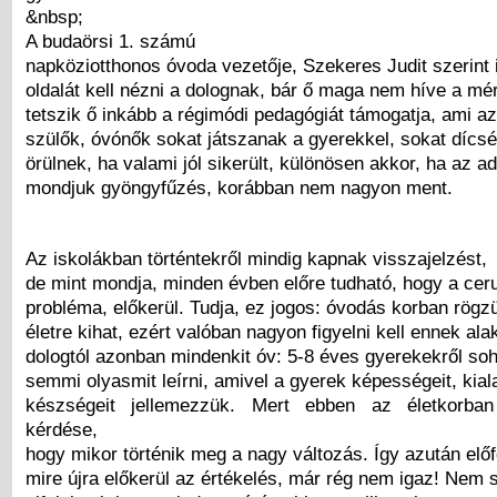
&nbsp;
A budaörsi 1. számú
napköziotthonos óvoda vezetője, Szekeres Judit szerint 
oldalát kell nézni a dolognak, bár ő maga nem híve a m
tetszik ő inkább a régimódi pedagógiát támogatja, ami azt
szülők, óvónők sokat játszanak a gyerekkel, sokat dícsér
örülnek, ha valami jól sikerült, különösen akkor, ha az a
mondjuk gyöngyfűzés, korábban nem nagyon ment.
Az iskolákban történtekről mindig kapnak visszajelzést,
de mint mondja, minden évben előre tudható, hogy a cer
probléma, előkerül. Tudja, ez jogos: óvodás korban rögz
életre kihat, ezért valóban nagyon figyelni kell ennek al
dologtól azonban mindenkit óv: 5-8 éves gyerekekről s
semmi olyasmit leírni, amivel a gyerek képességeit, kial
készségeit jellemezzük. Mert ebben az életkorba
kérdése,
hogy mikor történik meg a nagy változás. Így azután előf
mire újra előkerül az értékelés, már rég nem igaz! Nem