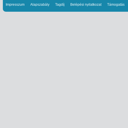
Impresszum
Alapszabály
Tagdíj
Belépési nyilatkozat
Támogatás