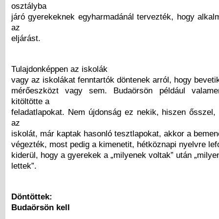
osztályba
járó gyerekeknek egyharmadánál tervezték, hogy alkalm
az
eljárást.
Tulajdonképpen az iskolák
vagy az iskolákat fenntartók döntenek arról, hogy beveti
mérőeszközt vagy sem. Budaörsön például valamen
kitöltötte a
feladatlapokat. Nem újdonság ez nekik, hiszen ősszel,
az
iskolát, már kaptak hasonló tesztlapokat, akkor a bemen
végezték, most pedig a kimenetit, hétköznapi nyelvre lef
kiderül, hogy a gyerekek a „milyenek voltak” után „milye
lettek”.
Döntöttek:
Budaörsön kell