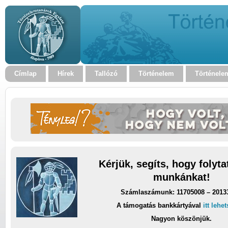
Címlap
Hírek
Tallózó
Történelem
Történele
Kérjük, segíts, hogy folyt
munkánkat!
Számlaszámunk: 11705008 – 2013
A támogatás bankkártyával
itt lehe
Nagyon köszönjük.