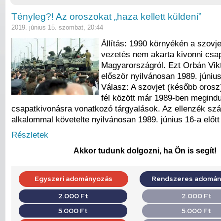
Tényleg?! Az oroszokat „haza kellett küldeni”
2019. június 15. szombat, 20:44
Állítás: 1990 környékén a szovjet
vezetés nem akarta kivonni csap
Magyarországról. Ezt Orbán Vikt
először nyilvánosan 1989. június
Válasz: A szovjet (később oros
fél között már 1989-ben megindu
csapatkivonásra vonatkozó tárgyalások. Az ellenzék sz
alkalommal követelte nyilvánosan 1989. június 16-a előtt 
Részletek
Akkor tudunk dolgozni, ha Ön is segít!