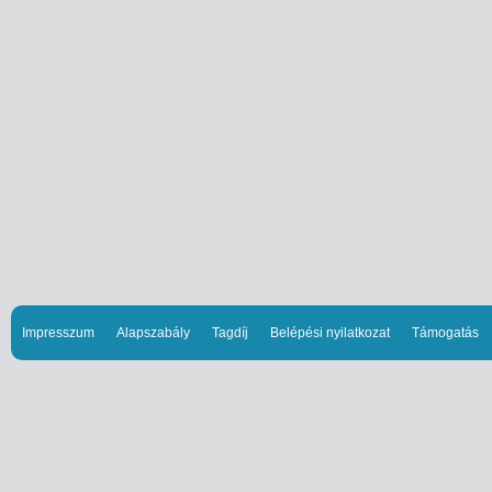
Impresszum
Alapszabály
Tagdíj
Belépési nyilatkozat
Támogatás