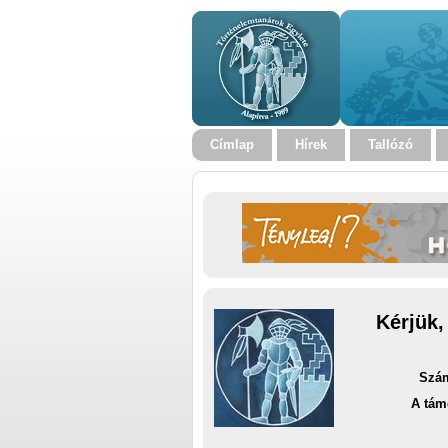
Címlap
Hírek
Tallózó
Kérjük,
Szám
A tám