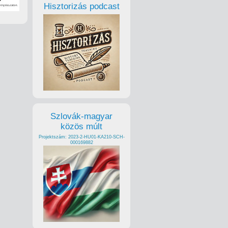
Hisztorizás podcast
Szlovák-magyar
közös múlt
Projektszám: 2023-2-HU01-KA210-SCH-
000169882