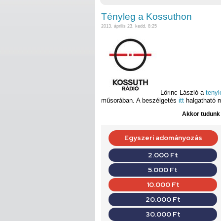
Tényleg a Kossuthon
2013. április 23. kedd, 8:25
Lőrinc László a
teny
műsorában. A beszélgetés
itt
halgatható 
Akkor tudunk d