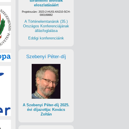
történelmi tévhitek
eloszlatásáért
Projektszám: 2023-2-HU01-KA210-SCH-
000169882
A Történelemtanárok (35.)
Országos Konferenciájának
állásfoglalása
Eddigi konferenciáink
Szebenyi Péter-díj
A Szebenyi Péter-díj 2025.
évi díjazottja: Kovács
Zoltán