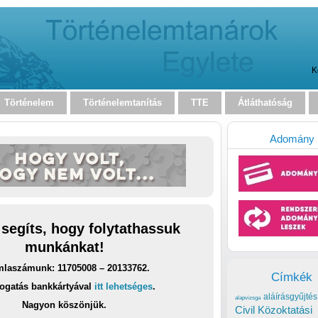
K
Történelem
Történelemtanítás
TTE
Átláthatóság
Adomány
 segíts, hogy folytathassuk
munkánkat!
laszámunk: 11705008 – 20133762.
Címkék
ogatás bankkártyával
itt lehetséges
.
aláírásgyűjtés
alapvizsga
Nagyon köszönjük.
Civil Közoktatási