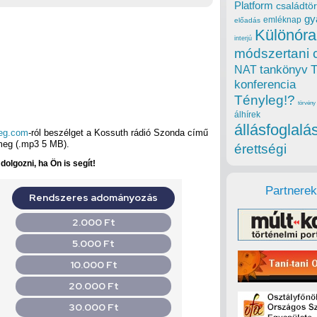
Platform
családtör
gy
emléknap
előadás
Különóra
interjú
módszertani 
tankönyv
NAT
konferencia
Tényleg!?
törvény
álhírek
állásfoglalá
leg.com
-ról beszélget a Kossuth rádió Szonda című
meg (.mp3 5 MB).
érettségi
olgozni, ha Ön is segít!
Partnerek