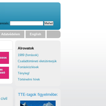
eresés:
Adatvédelem
English
Alrovatok
1989 (források)
Családtörténeti életútinterjúk
Forrásközlések
Tényleg!
Történelmi hírek
TTE-tagok figyelmébe:
civil