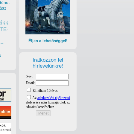
ténet
ász
cikk
TTE-
Éljen a lehetőséggel!
vita
s
Iratkozzon fel
hírlevelünkre!