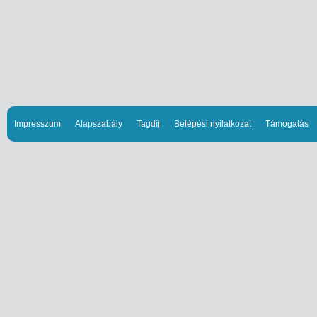
Impresszum
Alapszabály
Tagdíj
Belépési nyilatkozat
Támogatás