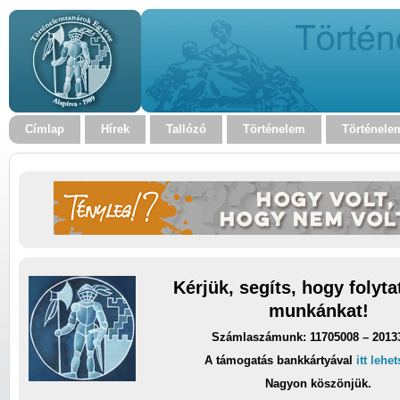
Címlap
Hírek
Tallózó
Történelem
Történele
Kérjük, segíts, hogy folyt
munkánkat!
Számlaszámunk: 11705008 – 2013
A támogatás bankkártyával
itt lehe
Nagyon köszönjük.