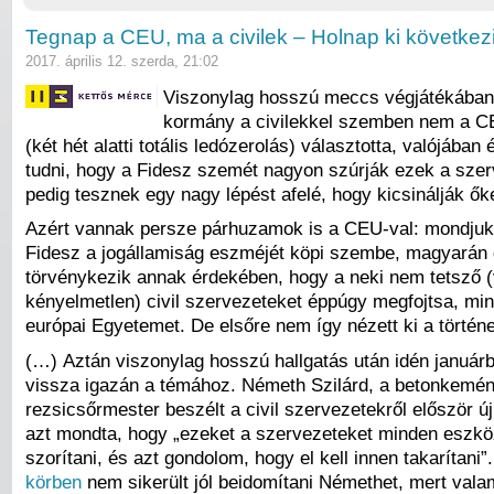
Tegnap a CEU, ma a civilek – Holnap ki következ
2017. április 12. szerda, 21:02
Viszonylag hosszú meccs végjátékában
kormány a civilekkel szemben nem a CE
(két hét alatti totális ledózerolás) választotta, valójában 
tudni, hogy a Fidesz szemét nagyon szúrják ezek a sze
pedig tesznek egy nagy lépést afelé, hogy kicsinálják ők
Azért vannak persze párhuzamok is a CEU-val: mondjuk
Fidesz a jogállamiság eszméjét köpi szembe, magyarán 
törvénykezik annak érdekében, hogy a neki nem tetsző 
kényelmetlen) civil szervezeteket éppúgy megfojtsa, min
európai Egyetemet. De elsőre nem így nézett ki a történe
(…) Aztán viszonylag hosszú hallgatás után idén januárb
vissza igazán a témához. Németh Szilárd, a betonkemé
rezsicsőrmester beszélt a civil szervezetekről először ú
azt mondta, hogy „ezeket a szervezeteket minden eszköz
szorítani, és azt gondolom, hogy el kell innen takarítani”
körben
nem sikerült jól beidomítani Némethet, mert valam