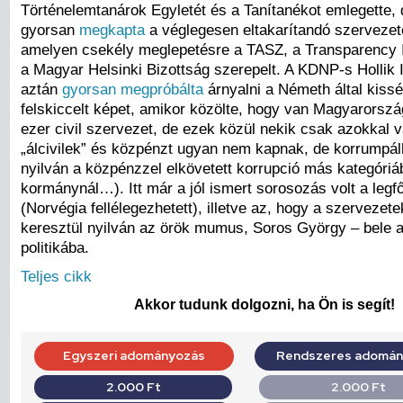
Történelemtanárok Egyletét és a Tanítanékot emlegette, 
gyorsan
megkapta
a véglegesen eltakarítandó szervezetek
amelyen csekély meglepetésre a TASZ, a Transparency I
a Magyar Helsinki Bizottság szerepelt. A KDNP-s Hollik 
aztán
gyorsan megpróbálta
árnyalni a Németh által kissé
felskiccelt képet, amikor közölte, hogy van Magyarorsz
ezer civil szervezet, de ezek közül nekik csak azokkal v
„álcivilek” és közpénzt ugyan nem kapnak, de korrumpál
nyilván a közpénzzel elkövetett korrupció más kategóriá
kormánynál…). Itt már a jól ismert sorosozás volt a legf
(Norvégia fellélegezhetett), illetve az, hogy a szervezete
keresztül nyilván az örök mumus, Soros György – bele a
politikába.
Teljes cikk
Akkor tudunk dolgozni, ha Ön is segít!