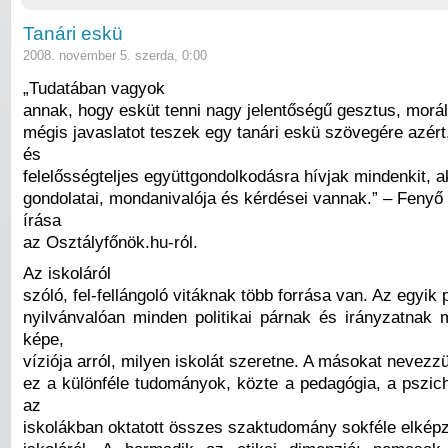
Tanári eskü
2008. november 5. szerda, 0:00
„Tudatában vagyok
annak, hogy esküt tenni nagy jelentőségű gesztus, morál
mégis javaslatot teszek egy tanári eskü szövegére azér
és
felelősségteljes együttgondolkodásra hívjak mindenkit, a
gondolatai, mondanivalója és kérdései vannak.” – Fenyő
írása
az Osztályfőnök.hu-ról.
Az iskoláról
szóló, fel-fellángoló vitáknak több forrása van. Az egyik p
nyilvánvalóan minden politikai párnak és irányzatna
képe,
víziója arról, milyen iskolát szeretne. A másokat nevez
ez a különféle tudományok, közte a pedagógia, a pszich
az
iskolákban oktatott összes szaktudomány sokféle elkép