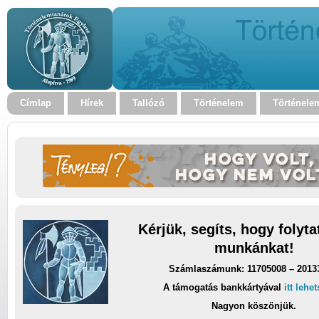
Címlap
Hírek
Tallózó
Történelem
Történele
Kérjük, segíts, hogy folyt
munkánkat!
Számlaszámunk: 11705008 – 2013
A támogatás bankkártyával
itt lehe
Nagyon köszönjük.