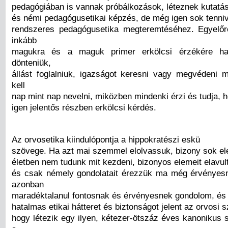
pedagógiában is vannak próbálkozások, léteznek kutatáso
és némi pedagógusetikai képzés, de még igen sok tenni
rendszeres pedagógusetika megteremtéséhez. Egyelőr
inkább
magukra és a maguk primer erkölcsi érzékére hag
dönteniük,
állást foglalniuk, igazságot keresni vagy megvédeni 
kell
nap mint nap nevelni, miközben mindenki érzi és tudja, 
igen jelentős részben erkölcsi kérdés.
Az orvosetika kiindulópontja a hippokratészi eskü
szövege. Ha azt mai szemmel elolvassuk, bizony sok el
életben nem tudunk mit kezdeni, bizonyos elemeit elavult
és csak némely gondolatait érezzük ma még érvényes
azonban
maradéktalanul fontosnak és érvényesnek gondolom, és
hatalmas etikai hátteret és biztonságot jelent az orvosi
hogy létezik egy ilyen, kétezer-ötszáz éves kanonikus 