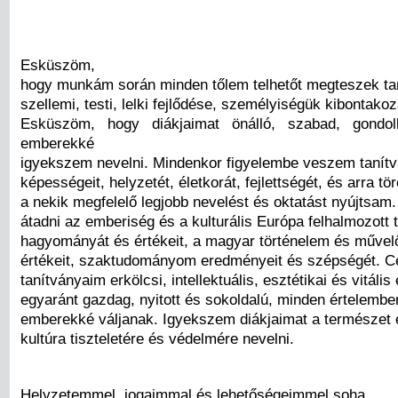
Esküszöm,
hogy munkám során minden tőlem telhetőt megteszek ta
szellemi, testi, lelki fejlődése, személyiségük kibontak
Esküszöm, hogy diákjaimat önálló, szabad, gondo
emberekké
igyekszem nevelni. Mindenkor figyelembe veszem tanít
képességeit, helyzetét, életkorát, fejlettségét, és arra 
a nekik megfelelő legjobb nevelést és oktatást nyújtsam
átadni az emberiség és a kulturális Európa felhalmozott 
hagyományát és értékeit, a magyar történelem és művel
értékeit, szaktudományom eredményeit és szépségét. C
tanítványaim erkölcsi, intellektuális, esztétikai és vitáli
egyaránt gazdag, nyitott és sokoldalú, minden értelemb
emberekké váljanak. Igyekszem diákjaimat a természet 
kultúra tiszteletére és védelmére nevelni.
Helyzetemmel, jogaimmal és lehetőségeimmel soha