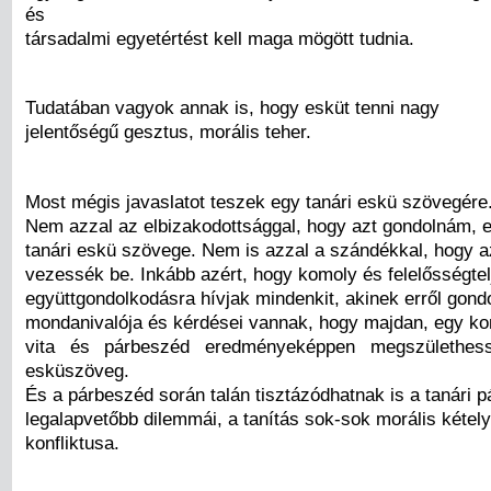
és
társadalmi egyetértést kell maga mögött tudnia.
Tudatában vagyok annak is, hogy esküt tenni nagy
jelentőségű gesztus, morális teher.
Most mégis javaslatot teszek egy tanári eskü szövegére
Nem azzal az elbizakodottsággal, hogy azt gondolnám, e
tanári eskü szövege. Nem is azzal a szándékkal, hogy 
vezessék be. Inkább azért, hogy komoly és felelősségtel
együttgondolkodásra hívjak mindenkit, akinek erről gondo
mondanivalója és kérdései vannak, hogy majdan, egy ko
vita és párbeszéd eredményeképpen megszülethess
esküszöveg.
És a párbeszéd során talán tisztázódhatnak is a tanári p
legalapvetőbb dilemmái, a tanítás sok-sok morális kétel
konfliktusa.