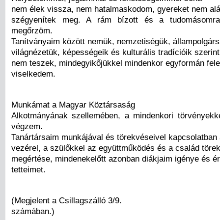
nem élek vissza, nem hatalmaskodom, gyereket nem al
szégyenítek meg. A rám bízott és a tudomásomra j
megőrzöm.
Tanítványaim között nemük, nemzetiségük, állampolgárs
világnézetük, képességeik és kulturális tradícióik szerin
nem teszek, mindegyikőjükkel mindenkor egyformán fele
viselkedem.
Munkámat a Magyar Köztársaság
Alkotmányának szellemében, a mindenkori törvényekk
végzem.
Tanártársaim munkájával és törekvéseivel kapcsolatban a
vezérel, a szülőkkel az együttműködés és a család töre
megértése, mindenekelőtt azonban diákjaim igénye és ér
tetteimet.
(Megjelent a Csillagszálló 3/9.
számában.)