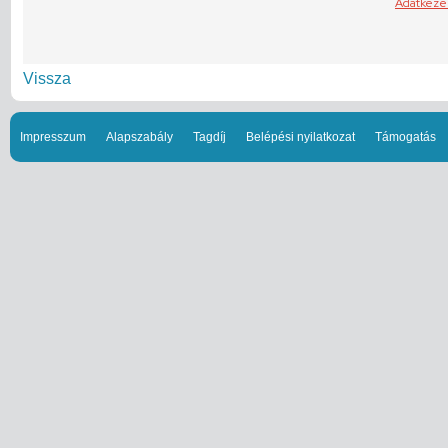
Vissza
Impresszum
Alapszabály
Tagdíj
Belépési nyilatkozat
Támogatás