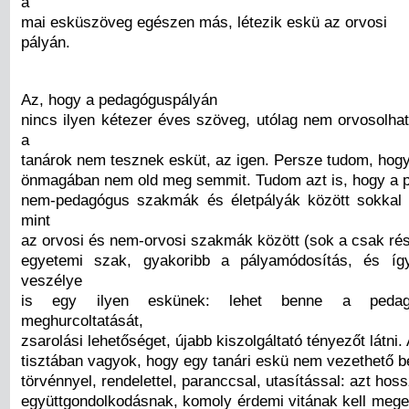
a
mai esküszöveg egészen más, létezik eskü az orvosi
pályán.
Az, hogy a pedagóguspályán
nincs ilyen kétezer éves szöveg, utólag nem orvosolha
a
tanárok nem tesznek esküt, az igen. Persze tudom, hogy
önmagában nem old meg semmit. Tudom azt is, hogy a 
nem-pedagógus szakmák és életpályák között sokkal 
mint
az orvosi és nem-orvosi szakmák között (sok a csak rés
egyetemi szak, gyakoribb a pályamódosítás, és íg
veszélye
is egy ilyen eskünek: lehet benne a pedag
meghurcoltatását,
zsarolási lehetőséget, újabb kiszolgáltató tényezőt látni. 
tisztában vagyok, hogy egy tanári eskü nem vezethető b
törvénnyel, rendelettel, paranccsal, utasítással: azt ho
együttgondolkodásnak, komoly érdemi vitának kell mege