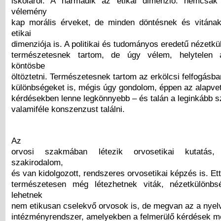
iskoláról. A harmadik az etikai dimenzió: nemcsak
vélemény
kap morális érveket, de minden döntésnek és vitána
etikai
dimenziója is. A politikai és tudományos eredetű nézetk
természetesnek tartom, de úgy vélem, helytelen 
köntösbe
öltöztetni. Természetesnek tartom az erkölcsi felfogásba
különbségeket is, mégis úgy gondolom, éppen az alapve
kérdésekben lenne legkönnyebb – és talán a leginkább s
valamiféle konszenzust találni.
Az
orvosi szakmában létezik orvosetikai kutatás,
szakirodalom,
és van kidolgozott, rendszeres orvosetikai képzés is. Ett
természetesen még létezhetnek viták, nézetkülönbs
lehetnek
nem etikusan cselekvő orvosok is, de megvan az a nyel
intézményrendszer, amelyekben a felmerülő kérdések me