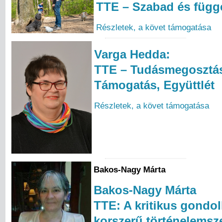
TTE – Szabad és függ
Részletek, a követ támogatása
Varga Hedda:
TTE – Tudásmegosztá
Támogatás, Együttlét
Részletek, a követ támogatása
Bakos-Nagy Márta
Bakos-Nagy Márta
TTE: A kritikus gondo
korszerű történelemsz