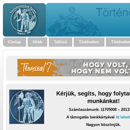
Címlap
Hírek
Tallózó
Történelem
Történele
Kérjük, segíts, hogy folyt
munkánkat!
Számlaszámunk: 11705008 – 2013
A támogatás bankkártyával
itt lehe
Nagyon köszönjük.