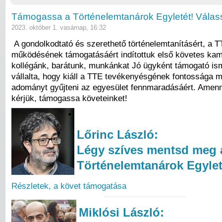
Támogassa a Történelemtanárok Egyletét! Válas
2023. október 1. vasárnap, 16:32
A gondolkodtató és szerethető történelemtanításért, a T
működésének támogatásáért indítottuk első követes ka
kollégánk, barátunk, munkánkat Jó ügyként támogató i
vállalta, hogy kiáll a TTE tevékenyésgének fontossága me
adományt gyűjteni az egyesület fennmaradásáért. Amenny
kérjük, támogassa követeinket!
Lőrinc László:
Légy szíves mentsd meg 
Történelemtanárok Egylet
Részletek, a követ támogatása
Miklósi László: