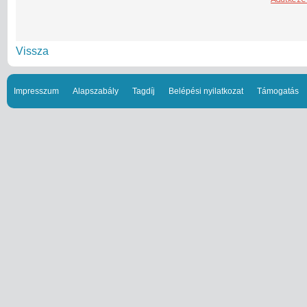
Vissza
Impresszum
Alapszabály
Tagdíj
Belépési nyilatkozat
Támogatás