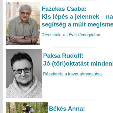
Fazekas Csaba:
Kis lépés a jelennek – n
segítség a múlt megism
Részletek, a követ támogatása
Paksa Rudolf:
Jó (töri)oktatást minden
Részletek, a követ támogatása
Békés Anna: