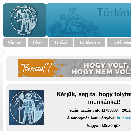
Címlap
Hírek
Tallózó
Történelem
Történele
Kérjük, segíts, hogy folyt
munkánkat!
Számlaszámunk: 11705008 – 2013
A támogatás bankkártyával
itt lehe
Nagyon köszönjük.