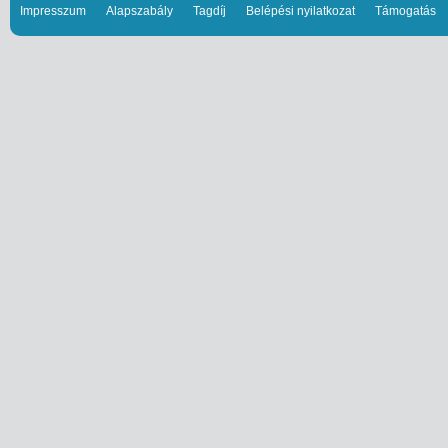
Impresszum
Alapszabály
Tagdíj
Belépési nyilatkozat
Támogatás