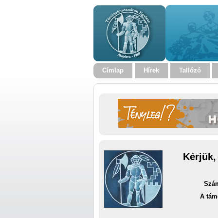
Címlap
Hírek
Tallózó
Kérjük,
Szám
A tám