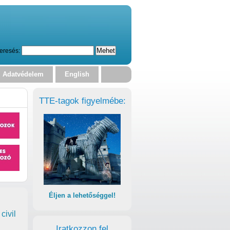
eresés:
Adatvédelem
English
TTE-tagok figyelmébe:
Éljen a lehetőséggel!
civil
Iratkozzon fel