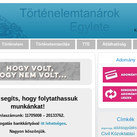
K
Történelem
Történelemtanítás
TTE
Átláthatóság
Adomány
 segíts, hogy folytathassuk
munkánkat!
laszámunk: 11705008 – 20133762.
Címkék
ogatás bankkártyával
itt lehetséges
.
aláírásgyűjtés
alapvizsga
Nagyon köszönjük.
Civil Közoktatási