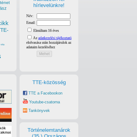
ténet
hírlevelünkre!
ász
cikk
TTE-
vita
s
TTE-közösség
TTE a Facebookon
Youtube-csatorna
Tankönyvek
Történelemtanárok
(35.) Országos