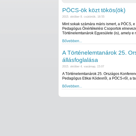
PÖCS-ök közt tökös(ök)
2015. október 8. csütörtök, 16:55
Mint sokak számára máris ismert, a PÖCS, e m
Pedagógus Önértékelési Csoportok elnevezés
Történelemtanárok Egyesülete (is), amely e n
Bővebben...
A Történelemtanárok 25. Or
állásfoglalása
2015. október 4. vasárnap, 15:07
A Történelemtanárok 25. Országos Konferenc
Pedagógus Etikai Kódexről, a PÖCS-ről, a tan
Bővebben...