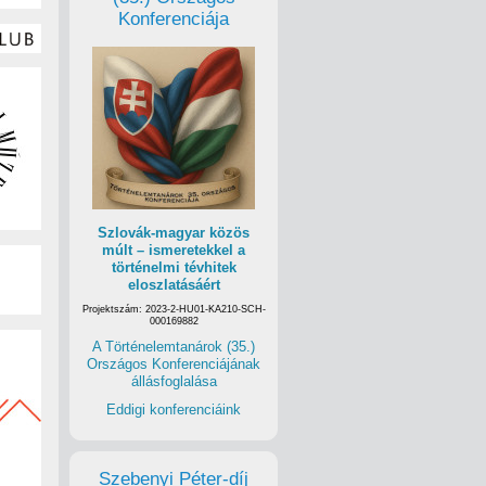
Konferenciája
Szlovák-magyar közös
múlt – ismeretekkel a
történelmi tévhitek
eloszlatásáért
Projektszám: 2023-2-HU01-KA210-SCH-
000169882
A Történelemtanárok (35.)
Országos Konferenciájának
állásfoglalása
Eddigi konferenciáink
Szebenyi Péter-díj