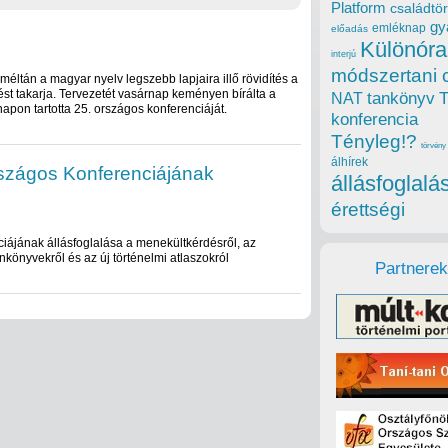
Platform
családtör
gy
emléknap
előadás
Különóra
interjú
módszertani 
éltán a magyar nyelv legszebb lapjaira illő rövidítés a
t takarja. Tervezetét vasárnap keményen bírálta a
tankönyv
NAT
apon tartotta 25. országos konferenciáját.
konferencia
Tényleg!?
törvény
álhírek
szágos Konferenciájának
állásfoglalá
érettségi
iájának állásfoglalása a menekültkérdésről, az
könyvekről és az új történelmi atlaszokról
Partnerek