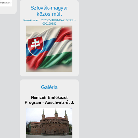
Szlovák-magyar
közös múlt
Projektszám: 2023-2-HU01-KA210-SCH-
000169882
Galéria
Nemzeti Emlékezet
Program - Auschwitz-út 3.