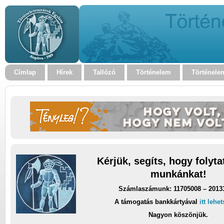
Címlap
Hírek
Tallózó
Történelem
Történele
Kérjük, segíts, hogy folyt
munkánkat!
Számlaszámunk: 11705008 – 2013
A támogatás bankkártyával
itt lehe
Nagyon köszönjük.