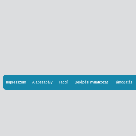
Impresszum
Alapszabály
Tagdíj
Belépési nyilatkozat
Támogatás