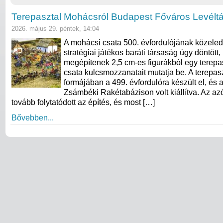
Terepasztal Mohácsról Budapest Főváros Levélt
2026. május 29. péntek, 14:04
A mohácsi csata 500. évfordulójának közeledt
stratégiai játékos baráti társaság úgy döntött,
megépítenek 2,5 cm-es figurákból egy terepas
csata kulcsmozzanatait mutatja be. A terepasz
formájában a 499. évfordulóra készült el, és 
Zsámbéki Rakétabázison volt kiállítva. Az azó
tovább folytatódott az építés, és most […]
Bővebben...