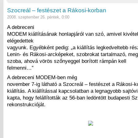
Szocreál – festészet a Rákosi-korban
2008. szeptember 26. péntek, 0:00
A debreceni
MODEM kiállításának honlapjáról van szó, amivel kivéte
elégedettek
vagyunk. Egyébként pedig: „a kiállítás legkedveltebb rész
Lenin- és Rákosi-arcképeket, szobrokat tartalmazó, meg
szoba, ahová vörös szőnyeggel borított rámpán kell
felmenni…”
A debreceni MODEM-ben még
november 7-ig látható a Szocreál – festészet a Rákosi-
kiállítás. A kiállítással kapcsolatban a legnagyobb sajtó
kapta, hogy felállították az 56-ban ledöntött budapesti Sz
rekonstrukcióját.