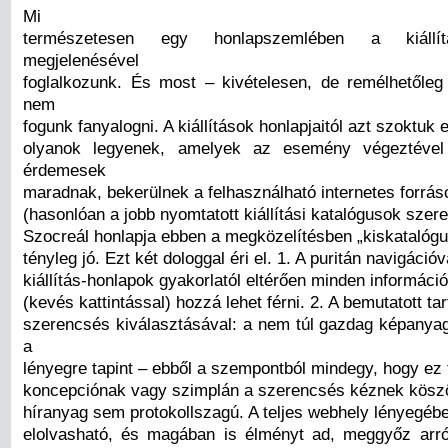
Mi
természetesen egy honlapszemlében a kiállít
megjelenésével
foglalkozunk. És most – kivételesen, de remélhetőleg
nem
fogunk fanyalogni. A kiállítások honlapjaitól azt szoktuk 
olyanok legyenek, amelyek az esemény végeztével 
érdemesek
maradnak, bekerülnek a felhasználható internetes forrá
(hasonlóan a jobb nyomtatott kiállítási katalógusok szer
Szocreál honlapja ebben a megközelítésben „kiskatalógu
tényleg jó. Ezt két dologgal éri el. 1. A puritán navigációv
kiállítás-honlapok gyakorlatól eltérően minden informác
(kevés kattintással) hozzá lehet férni. 2. A bemutatott ta
szerencsés kiválasztásával: a nem túl gazdag képanyag
a
lényegre tapint – ebből a szempontból mindegy, hogy ez 
koncepciónak vagy szimplán a szerencsés kéznek köszö
híranyag sem protokollszagú. A teljes webhely lényegé
elolvasható, és magában is élményt ad, meggyőz arr