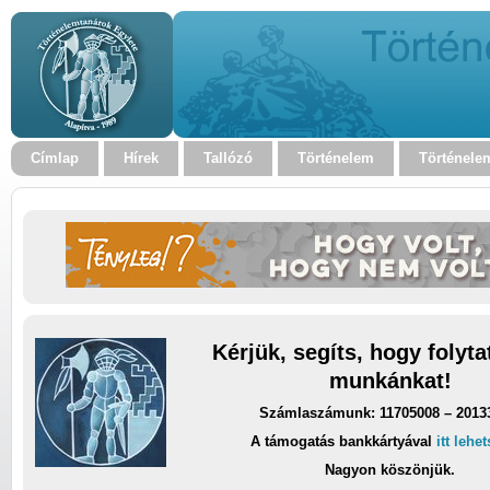
Címlap
Hírek
Tallózó
Történelem
Történele
Kérjük, segíts, hogy folyt
munkánkat!
Számlaszámunk: 11705008 – 2013
A támogatás bankkártyával
itt lehe
Nagyon köszönjük.