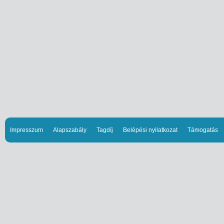
Impresszum
Alapszabály
Tagdíj
Belépési nyilatkozat
Támogatás