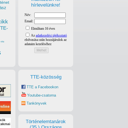
ténet
hírlevelünkre!
ász
cikk
TTE-
vita
s
TTE-közösség
TTE a Facebookon
Youtube-csatorna
Tankönyvek
Történelemtanárok
(35.) Országos