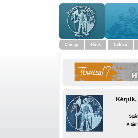
Címlap
Hírek
Tallózó
Kérjük,
Szám
A tám