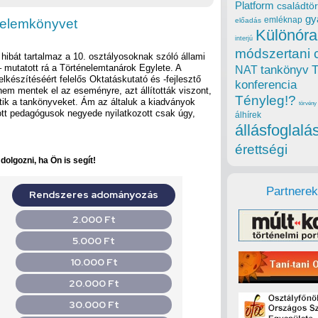
Platform
családtör
gy
emléknap
énelemkönyvet
előadás
Különóra
interjú
módszertani 
 hibát tartalmaz a 10. osztályosoknak szóló állami
 mutatott rá a Történelemtanárok Egylete. A
tankönyv
NAT
elkészítéséért felelős Oktatáskutató és -fejlesztő
konferencia
nem mentek el az eseményre, azt állították viszont,
Tényleg!?
tik a tankönyveket. Ám az általuk a kiadványok
törvény
tt pedagógusok negyede nyilatkozott csak úgy,
álhírek
állásfoglalá
érettségi
olgozni, ha Ön is segít!
Partnerek