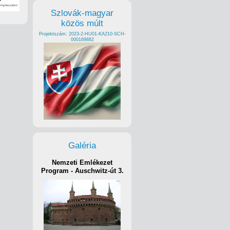
Szlovák-magyar
közös múlt
Projektszám: 2023-2-HU01-KA210-SCH-
000169882
Galéria
Nemzeti Emlékezet
Program - Auschwitz-út 3.