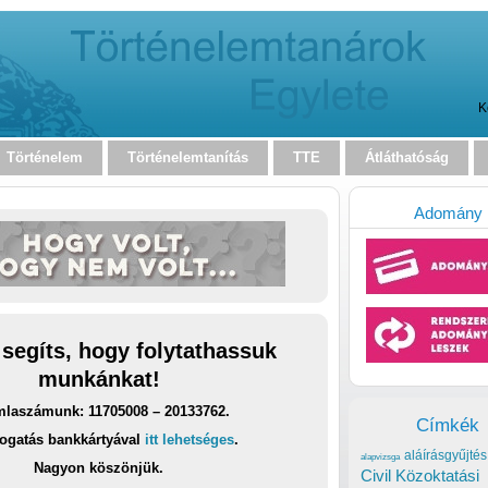
K
Történelem
Történelemtanítás
TTE
Átláthatóság
Adomány
 segíts, hogy folytathassuk
munkánkat!
laszámunk: 11705008 – 20133762.
Címkék
ogatás bankkártyával
itt lehetséges
.
aláírásgyűjtés
alapvizsga
Nagyon köszönjük.
Civil Közoktatási