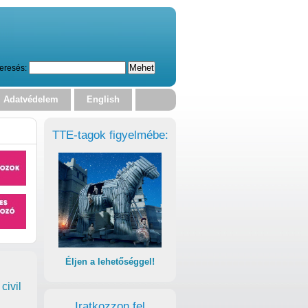
eresés:
Adatvédelem
English
TTE-tagok figyelmébe:
Éljen a lehetőséggel!
civil
Iratkozzon fel