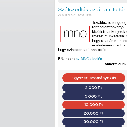
Szétszedték az állami tört
2016. május 23. hétfő, 16:02
Továbbra is rengeteg
történelemtankönyv –
kísérleti tankönyvek 
Intézet munkatársai 
hogy a tanárok szere
értékelésére megbízo
hogy szívesen tanítana belőle.
Bővebben
az MNO oldalán…
Akkor tudunk d