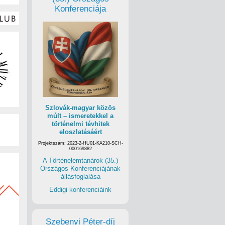
Konferenciája
Szlovák-magyar közös
múlt – ismeretekkel a
történelmi tévhitek
eloszlatásáért
Projektszám: 2023-2-HU01-KA210-SCH-
000169882
A Történelemtanárok (35.)
Országos Konferenciájának
állásfoglalása
Eddigi konferenciáink
Szebenyi Péter-díj