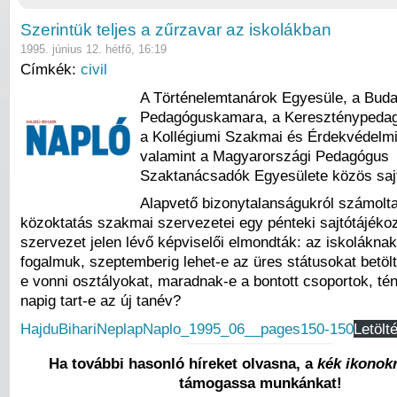
Szerintük teljes a zűrzavar az iskolákban
1995. június 12. hétfő, 16:19
Címkék:
civil
A Történelemtanárok Egyesüle, a Buda
Pedagóguskamara, a Kereszténypeda
a Kollégiumi Szakmai és Érdekvédelm
valamint a Magyarországi Pedagógus
Szaktanácsadók Egyesülete közös sajt
Alapvető bizonytalanságukról számolt
közoktatás szakmai szervezetei egy pénteki sajtótájékoz
szervezet jelen lévő képviselői elmondták: az iskoláknak
fogalmuk, szeptemberig lehet-e az üres státusokat betölt
e vonni osztályokat, maradnak-e a bontott csoportok, té
napig tart-e az új tanév?
HajduBihariNeplapNaplo_1995_06__pages150-150
Letölt
Ha további hasonló híreket olvasna, a
kék ikonokr
támogassa munkánkat!