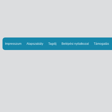
Impresszum
Alapszabály
Tagdíj
Belépési nyilatkozat
Támogatás