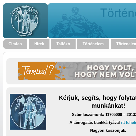
Címlap
Hírek
Tallózó
Történelem
Történele
Kérjük, segíts, hogy folyt
munkánkat!
Számlaszámunk: 11705008 – 2013
A támogatás bankkártyával
itt lehe
Nagyon köszönjük.