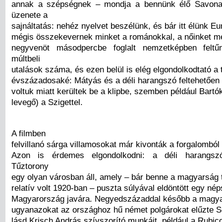
annak a szépségnek – mondja a bennünk élő Savonar
üzenete a
sajnáltatás: nehéz nyelvet beszélünk, és bár itt élünk E
mégis összekevernek minket a románokkal, a nőinket me
negyvenöt másodpercbe foglalt nemzetképben felt
múltbeli
utalások száma, és ezen belül is elég elgondolkodtató a 
évszázadosaké: Mátyás és a déli harangszó feltehetőe
voltuk miatt kerültek be a klipbe, szemben például Bartó
levegő) a Szigettel.
A filmben
felvillanó sárga villamosokat már kivonták a forgalombó
Azon is érdemes elgondolkodni: a déli harangszó
Tűztorony
egy olyan városban áll, amely – bár benne a magyarság
relatív volt 1920-ban – puszta súlyával eldöntött egy né
Magyarország javára. Negyedszázaddal később a magya
ugyanazokat az országhoz hű német polgárokat elűzte So
lásd Krisch András szívszorító munkáit, például a Rubic