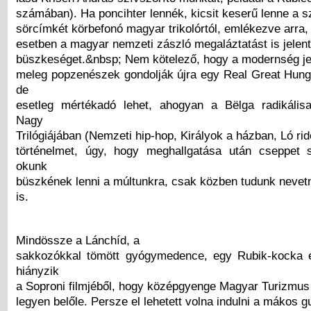
számában). Ha poncihter lennék, kicsit keserű lenne a s
sörcímkét körbefonó magyar trikolórtól, emlékezve arra
esetben a magyar nemzeti zászló megaláztatást is jelen
büszkeséget.&nbsp; Nem kötelező, hogy a modernség je
meleg popzenészek gondolják újra egy Real Great Hunga
de
esetleg mértékadó lehet, ahogyan a Bëlga radikális
Nagy
Trilógiájában (Nemzeti hip-hop, Királyok a házban, Ló ri
történelmet, úgy, hogy meghallgatása után cseppet 
okunk
büszkének lenni a múltunkra, csak közben tudunk nevet
is.
Mindössze a Lánchíd, a
sakkozókkal tömött gyógymedence, egy Rubik-kocka 
hiányzik
a Soproni filmjéből, hogy középgyenge Magyar Turizmus 
legyen belőle. Persze el lehetett volna indulni a mákos g