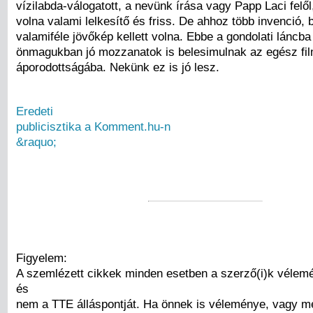
vízilabda-válogatott, a nevünk írása vagy Papp Laci felől,
volna valami lelkesítő és friss. De ahhoz több invenció, 
valamiféle jövőkép kellett volna. Ebbe a gondolati láncb
önmagukban jó mozzanatok is belesimulnak az egész fi
áporodottságába. Nekünk ez is jó lesz.
Eredeti
publicisztika a Komment.hu-n
&raquo;
Figyelem:
A szemlézett cikkek minden esetben a szerző(i)k vélemé
és
nem a TTE álláspontját. Ha önnek is véleménye, vagy 