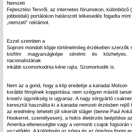
Nemzeti
Fejlesztési Tervről, az internetes fórumokon, különböző (
jobboldali) portálokon határozott lelkesedés fogadta mint
„nemzeti” reklámot.
Ezzel szemben a
Soproni mondott klipje történelmileg érzéketlen szerzők
kisfilm magyarságképe sérelmi és közhelyes.
nacionalistának
inkább szomorkodnia kéne rajta. Szomorkodik is.
Nem az a gond, hogy a klip eredetije a kanadai Molson
korábbi filmjének koppintása: nem szégyen mástól tanuln
kreatív ügynökség is ugyanaz. A nagy sörgyártó csakne
keresztül használta ki a kanadai nemzeti érzésben rejlő 
az eredmény lehetett jól sikerült sláger (benne Paul Anká
Hookerrel, személyesen), a hokis életérzés beépítése a
Amerika-ellenességbe vagy a vermonti csajok fogsorán v
viccelődés. A különbség az irónia és az önirónia finom 