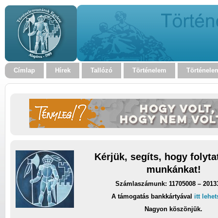
Címlap
Hírek
Tallózó
Történelem
Történele
Kérjük, segíts, hogy folyt
munkánkat!
Számlaszámunk: 11705008 – 2013
A támogatás bankkártyával
itt lehe
Nagyon köszönjük.