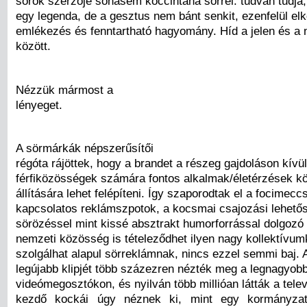
sorok szerzője sohasem koccintana sörrel: tudván tudja, 
egy legenda, de a gesztus nem bánt senkit, ezenfelül elk
emlékezés és fenntartható hagyomány. Híd a jelen és a 
között.
Nézzük mármost a
lényeget.
A sörmárkák népszerűsítői
régóta rájöttek, hogy a brandet a részeg gajdoláson kívül
férfiközösségek számára fontos alkalmak/életérzések k
állítására lehet felépíteni. Így szaporodtak el a focimecc
kapcsolatos reklámszpotok, a kocsmai csajozási lehető
sörözéssel mint kissé absztrakt humorforrással dolgozó
nemzeti közösség is tételeződhet ilyen nagy kollektívum
szolgálhat alapul sörreklámnak, nincs ezzel semmi baj. 
legújabb klipjét több százezren nézték meg a legnagyob
videómegosztókon, és nyilván több millióan látták a tele
kezdő kockái úgy néznek ki, mint egy kormányzat