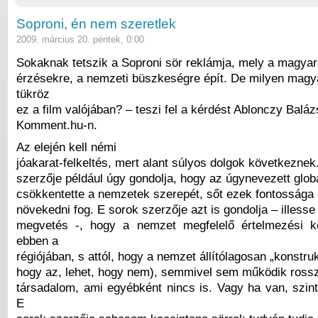
Soproni, én nem szeretlek
2009. március 20. péntek, 0:00
Sokaknak tetszik a Soproni sör reklámja, mely a magya
érzésekre, a nemzeti büszkeségre épít. De milyen mag
tükröz
ez a film valójában? – teszi fel a kérdést Ablonczy Baláz
Komment.hu-n.
Az elején kell némi
jóakarat-felkeltés, mert alant súlyos dolgok következnek
szerzője például úgy gondolja, hogy az úgynevezett glob
csökkentette a nemzetek szerepét, sőt ezek fontossága
növekedni fog. E sorok szerzője azt is gondolja – illesse
megvetés -, hogy a nemzet megfelelő értelmezési k
ebben a
régiójában, s attól, hogy a nemzet állítólagosan „konstruk
hogy az, lehet, hogy nem), semmivel sem működik rossz
társadalom, ami egyébként nincs is. Vagy ha van, szint
E