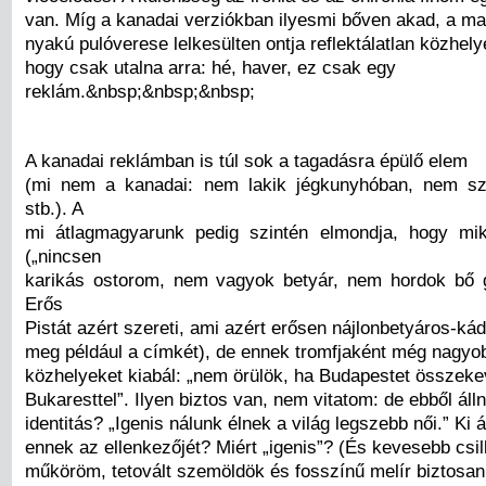
van. Míg a kanadai verziókban ilyesmi bőven akad, a ma
nyakú pulóverese lelkesülten ontja reflektálatlan közhelye
hogy csak utalna arra: hé, haver, ez csak egy
reklám.&nbsp;&nbsp;&nbsp;
A kanadai reklámban is túl sok a tagadásra épülő elem
(mi nem a kanadai: nem lakik jégkunyhóban, nem s
stb.). A
mi átlagmagyarunk pedig szintén elmondja, hogy m
(„nincsen
karikás ostorom, nem vagyok betyár, nem hordok bő 
Erős
Pistát azért szereti, ami azért erősen nájlonbetyáros-ká
meg például a címkét), de ennek tromfjaként még nagyo
közhelyeket kiabál: „nem örülök, ha Budapestet összeke
Bukaresttel”. Ilyen biztos van, nem vitatom: de ebből ál
identitás? „Igenis nálunk élnek a világ legszebb női.” Ki ál
ennek az ellenkezőjét? Miért „igenis”? (És kevesebb csi
műköröm, tetovált szemöldök és fosszínű melír biztosan