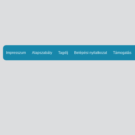
Impresszum
Alapszabály
Tagdíj
Belépési nyilatkozat
Támogatás