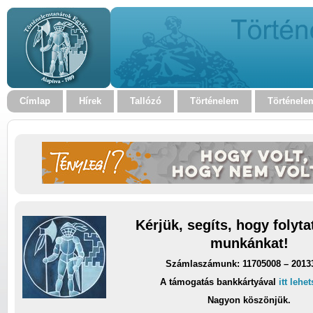
Címlap
Hírek
Tallózó
Történelem
Történele
Kérjük, segíts, hogy folyt
munkánkat!
Számlaszámunk: 11705008 – 2013
A támogatás bankkártyával
itt lehe
Nagyon köszönjük.