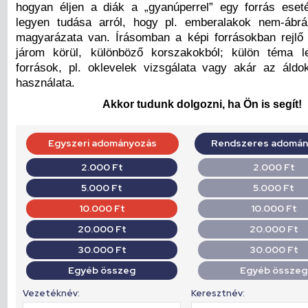
hogyan éljen a diák a „gyanúperrel” egy forrás ese
legyen tudása arról, hogy pl. emberalakok nem-ábrá
magyarázata van. Írásomban a képi forrásokban rejlő 
járom körül, különböző korszakokból; külön téma le
források, pl. oklevelek vizsgálata vagy akár az áld
használata.
Akkor tudunk dolgozni, ha Ön is segít!