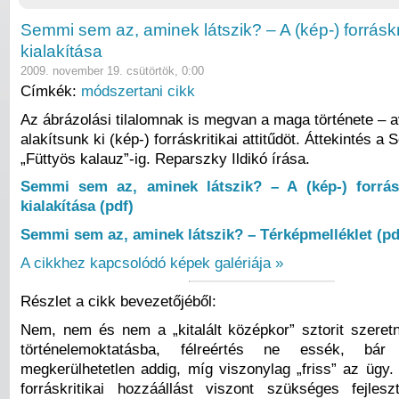
Semmi sem az, aminek látszik? – A (kép-) forráskrit
kialakítása
2009. november 19. csütörtök, 0:00
Címkék:
módszertani cikk
Az ábrázolási tilalomnak is megvan a maga története – 
alakítsunk ki (kép-) forráskritikai attitűdöt. Áttekintés a
„Füttyös kalauz”-ig. Reparszky Ildikó írása.
Semmi sem az, aminek látszik? – A (kép-) forráskr
kialakítása (pdf)
Semmi sem az, aminek látszik? – Térképmelléklet (pd
A cikkhez kapcsolódó képek galériája »
Részlet a cikk bevezetőjéből:
Nem, nem és nem a „kitalált középkor” sztorit szere
történelemoktatásba, félreértés ne essék, b
megkerülhetetlen addig, míg viszonylag „friss” az ügy
forráskritikai hozzáállást viszont szükséges fejles