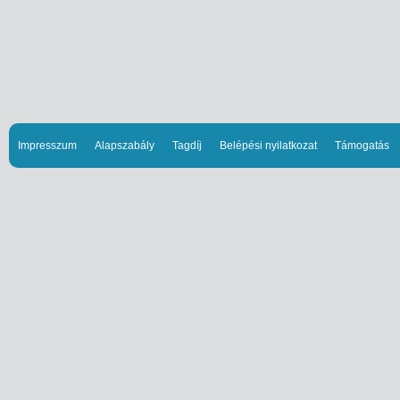
Impresszum
Alapszabály
Tagdíj
Belépési nyilatkozat
Támogatás