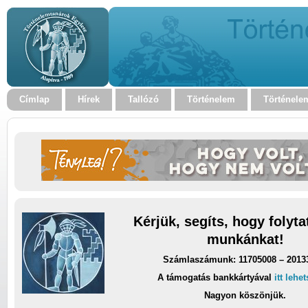
Címlap
Hírek
Tallózó
Történelem
Történele
Kérjük, segíts, hogy folyt
munkánkat!
Számlaszámunk: 11705008 – 2013
A támogatás bankkártyával
itt lehe
Nagyon köszönjük.