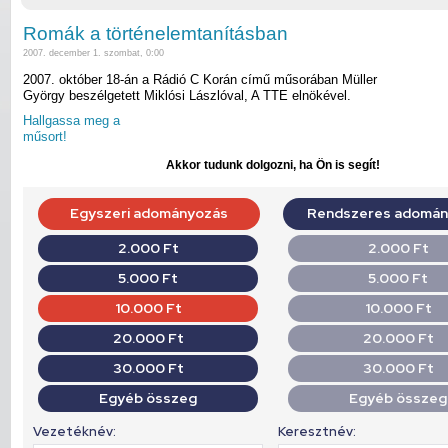
Romák a történelemtanításban
2007. december 1. szombat, 0:00
2007. október 18-án a Rádió C Korán című műsorában Müller
György beszélgetett Miklósi Lászlóval, A TTE elnökével.
Hallgassa meg a
műsort!
Akkor tudunk dolgozni, ha Ön is segít!