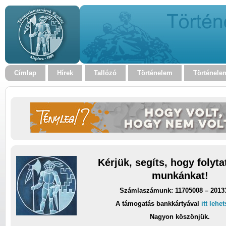
Címlap
Hírek
Tallózó
Történelem
Történele
Kérjük, segíts, hogy folyt
munkánkat!
Számlaszámunk: 11705008 – 2013
A támogatás bankkártyával
itt lehe
Nagyon köszönjük.