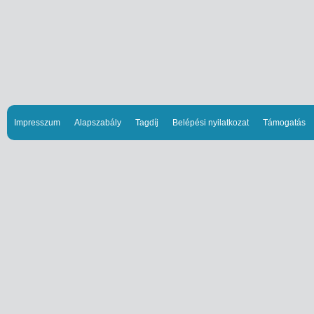
Impresszum
Alapszabály
Tagdíj
Belépési nyilatkozat
Támogatás