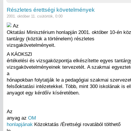
Részletes érettségi követelmények
2001. október 11. csütörtök, 0:00
Az
Oktatási Minisztérium honlapján 2001. október 10-én köz
tantárgy (köztük a történelem) részletes
vizsgakövetelményeit.
A KÁOKSZI
értékelési és vizsgaközpontja elkészítette egyes tantárg
vizsgakövetelményeinek tervezetét. A szakmai egyezte
a
hónapokban folytatják le a pedagógiai szakmai szerveze
felsőoktatási intézetekkel. Több, mint 300 iskolának is e
anyagot egy kérdőív kíséretében.
Az
anyag az
OM
honlapjának
Közoktatás /Érettségi rovatából tölthető
le.