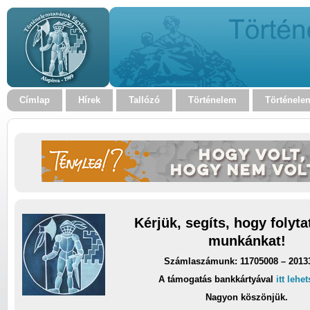
Címlap
Hírek
Tallózó
Történelem
Történele
Kérjük, segíts, hogy folyt
munkánkat!
Számlaszámunk: 11705008 – 2013
A támogatás bankkártyával
itt lehe
Nagyon köszönjük.