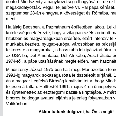
döntött Mindszenty a nagykövetség elhagyásáról, de ezt
megakadályozták. Végül, teljesítve VI. Pál pápa kérését,
szeptember 28-án elhagyta a követséget és Rómába, m
ment.
Haláláig Bécsben, a Pázmáneum épületében lakott. Lelki
kötelességének érezte, hogy a világban szétszóródott 
hitükben és magyarságukban erősítse, ezért intenzív lelk
munkába kezdett, nyugat-európai városokban és búcsúj
felkereste a magyarokat, s hosszabb lelkipásztori útra i
az USA-ba, Dél-Amerikába, Dél-Afrikába, Ausztráliába é
1974-től, a pápa utasításának megfelelően, nem használt
Mindszenty József 1975-ben halt meg, Mariazellben teme
1991-ig magyarok sokasága rótta le tiszteletét sírjánál. 
án a magyar Legfelső Bíróság kinyilvánította, hogy Mind
teljesen ártatlan. Holttestét 1991. május 4-én ünnepély
és újratemették az esztergomi bazilika kriptájába. A márt
bíboros boldoggá avatási eljárása jelenleg folyamatban v
Vatikánban.
Akkor tudunk dolgozni, ha Ön is segít!