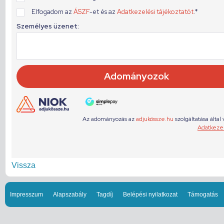
Vissza
Impresszum
Alapszabály
Tagdíj
Belépési nyilatkozat
Támogatás