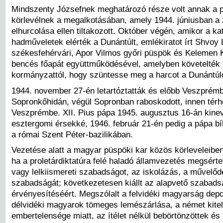
Mindszenty Józsefnek meghatározó része volt annak a 
körlevélnek a megalkotásában, amely 1944. júniusban a
elhurcolása ellen tiltakozott. Október végén, amikor a ka
hadműveletek elérték a Dunántúlt, emlékiratot írt Shvoy 
székesfehérvári, Apor Vilmos győri püspök és Kelemen 
bencés főapát együttműködésével, amelyben követelték 
kormányzattól, hogy szüntesse meg a harcot a Dunántúl
1944. november 27-én letartóztatták és előbb Veszprém
Sopronkőhidán, végül Sopronban raboskodott, innen térhe
Veszprémbe. XII. Pius pápa 1945. augusztus 16-án kine
esztergomi érsekké, 1946. február 21-én pedig a pápa bí
a római Szent Péter-bazilikában.
Vezetése alatt a magyar püspöki kar közös körleveleiben
ha a proletárdiktatúra felé haladó államvezetés megsértet
vagy lelkiismereti szabadságot, az iskolázás, a művelőd
szabadságát; következetesen kiállt az alapvető szabads
érvényesítéséért. Megszólalt a felvidéki magyarság depo
délvidéki magyarok tömeges lemészárlása, a német kitel
embertelensége miatt, az ítélet nélkül bebörtönzöttek és 