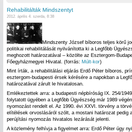
Rehabilitálták Mindszentyt
2012. április 4. szerda, 8:38
Mindszenty József bíboros teljes körű jog
politikai rehabilitálását nyilvánította ki a Legfőbb Ügyé
meghozott határozatával – közölte az Esztergom-Budape
Főegyházmegyei Hivatal. (forrás:
Múlt-kor
)
Mint írták, a rehabilitálási eljárás Erdő Péter bíboros, pr
esztergom-budapesti érsek kérésére a napokban a Leg
határozatával zárult le hivatalosan.
Emlékeztettek arra: a budapesti népbíróság IX. 254/1949
folytatott ügyében a Legfőbb Ügyészség már 1989 végén 
nyomozást rendelt el. Az 1990. évi XXVI. törvény a törv
elítélések orvoslásáról szólt, a mostani határozat pedig 
perújítási nyomozás hivatalos lezárását jelenti.
A közlemény felhívja a figyelmet arra: Erdő Péter úgy nyi