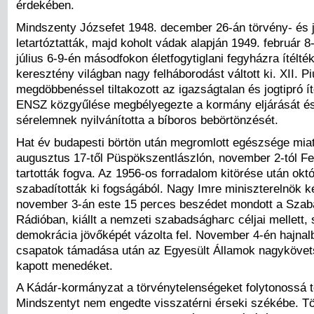
érdekében.
Mindszenty Józsefet 1948. december 26-án törvény- és 
letartóztatták, majd koholt vádak alapján 1949. február 8
július 6-9-én másodfokon életfogytiglani fegyházra ítélté
keresztény világban nagy felháborodást váltott ki. XII. P
megdöbbenéssel tiltakozott az igazságtalan és jogtipró íté
ENSZ közgyűlése megbélyegezte a kormány eljárását é
sérelemnek nyilvánította a bíboros bebörtönzését.
Hat év budapesti börtön után megromlott egészsége miat
augusztus 17-től Püspökszentlászlón, november 2-tól F
tartották fogva. Az 1956-os forradalom kitörése után okt
szabadították ki fogságából. Nagy Imre miniszterelnök k
november 3-án este 15 perces beszédet mondott a Sza
Rádióban, kiállt a nemzeti szabadságharc céljai mellett, 
demokrácia jövőképét vázolta fel. November 4-én hajnal
csapatok támadása után az Egyesült Államok nagykövet
kapott menedéket.
A Kádár-kormányzat a törvénytelenségeket folytonossá te
Mindszentyt nem engedte visszatérni érseki székébe. T