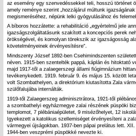
az esemény egy szenvedéssekkel teli, hosszú történet ö
amely reménye szerint „hozzájárul múltunk igazságának
megismeréséhez, népünk lelki gyógyulásához és feleme
A bíboros hozzátette: a rehabilitáció „egyértelmű jele an
igazságszolgáltatásunk szakított a koncepciós perek ne
örökségével, és komolyan törekszik az igazságosság al
követelményeinek érvényesítésre”.
Mindszenty József 1892-ben Csehimindszenten születet
néven. 1915-ben szentelték pappá, káplán és hitoktató v
majd 1917-től a zalaegerszegi állami fiúgimnázium hitta
tevékenykedett. 1919. február 9. és május 15. között let
volt Szombathelyen, a direktórium kiutasította Zala vár
szülőfalujába internálták.
1919-től Zalaegerszeg adminisztrátora, 1921-től plébános
a szombathelyi egyházmegye zalai részének püspöki biz
templomot, 7 plébániaépületet, 9 misézőhelyet, 12 iskolát 
Igyekezett a katolikus szellemiséget érvényesíteni a za
vármegyei újságokban. 1937-ben pápai prelátus lett. XII.
1944-ben veszprémi püspökké nevezte ki.