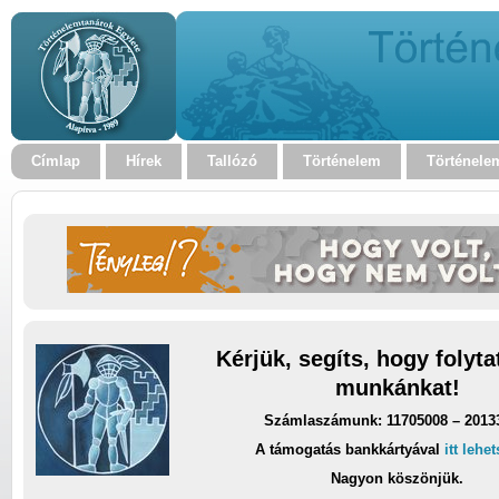
Címlap
Hírek
Tallózó
Történelem
Történele
Kérjük, segíts, hogy folyt
munkánkat!
Számlaszámunk: 11705008 – 2013
A támogatás bankkártyával
itt lehe
Nagyon köszönjük.