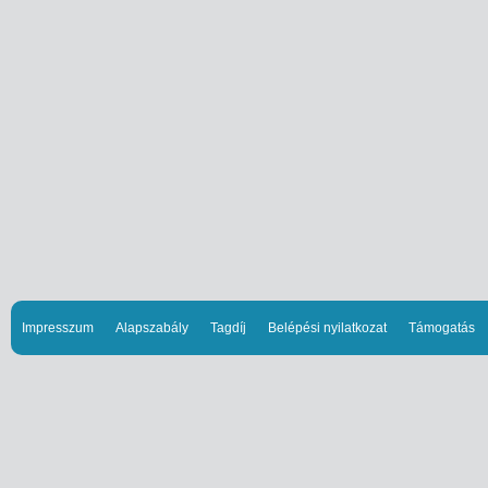
Impresszum
Alapszabály
Tagdíj
Belépési nyilatkozat
Támogatás