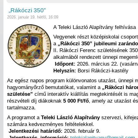
„Rákóczi 350”
2026. január 19. hétfő, 16:09
A Teleki László Alapítvány felhívása
Vegyenek részt középiskolai csoport
a
„Rákóczi 350” jubileumi zaránd
II. Rákóczi Ferenc születésének 350.
alkalmából rendezett ünnepi megem
Időpont:
2026. március 22. (vasárn
Helyszín:
Borsi Rákóczi-kastély
Az egész napos program különvonatos utazást, ünnepi 
hagyományőrző bemutatókat, valamint a
„Rákóczi hár
születése”
című interaktív kiállítás megtekintését is mag
részvételi díj diákoknak
5 000 Ft/fő
, amely az utazást és
tartalmazza.
A programot a
Teleki László Alapítvány
szervezi, kifejez
számára kedvezményes feltételekkel.
Jelentkezési határidő:
2026. február 9.
Jelentkezés, információ:
telekialapitvany@gmail.com