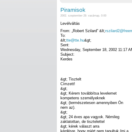
Piramisok
2002. szeptember 29. vasárnap, 0:00
Levélváltás
From: „Robert Szilard” &lt;
rszilard2@freem
To:
&lt;
tte@tte.hu
&gt;
Sent:
Wednesday, September 18, 2002 11:17 
Subject:
Kerdes
&gt; Tisztelt
Címzett!
&gt;
&gt; Kérem továbbítsa levelemet
kompetens személyeknek
&gt; (természetesen amennyiben Ön
nem az).
&gt;
&gt; 24 éves apa vagyok. Némileg
zaklatottan, de tisztelettel
&gt; kérek választ arra
kérdésre, hogy miért nem tanultuk (mi a