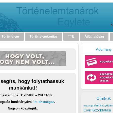
K
Történelem
Történelemtanítás
TTE
Átláthatóság
Adomány
 segíts, hogy folytathassuk
munkánkat!
laszámunk: 11705008 – 20133762.
Címkék
ogatás bankkártyával
itt lehetséges
.
aláírásgyűjtés
alapvizsga
Nagyon köszönjük.
Civil Közoktatási