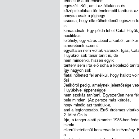
fedheti le a történelem
egészét. Sőt, amit az általános és
középiskolában történelemből tanítunk az
annyira csak a jéghegy
csúcsa, hogy elkerülhetetlenül egészen f
is
kimaradnak. Egy példa lehet Catal Hüyük
neolitikus
lelőhely, egy város abból a korból, amiko
ismereteink szerint
egyáltalán nem voltak városok. Igaz, Cata
Hüyükről sok tanár tanít is, de
nem mindenki, hiszen egyik
tanterv sem írta elő soha a kötelező tanít
így nagyon sok
fiatal nőhetett fel anélkül, hogy hallott vol
ősi
Jerikóról pedig, amelynek jelentősége vet
Hüyükével éppenséggel
nem szokás tanítani. Egyszerűen nem fér
bele minden. (Az persze más kérdés,
hogy mindig azt tanítjuk-e,
ami a legfontosabb. Erről érdemes vitatko
2. Mint Ön is
írja, a tenger alatti piramist 1985-ben fede
iskola
elkerülhetetlenül konzervatív intézmény.
a