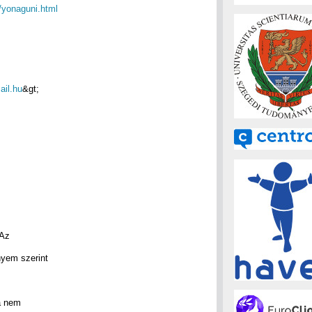
i/yonaguni.html
il.hu
&gt;
 Az
nyem szerint
a nem