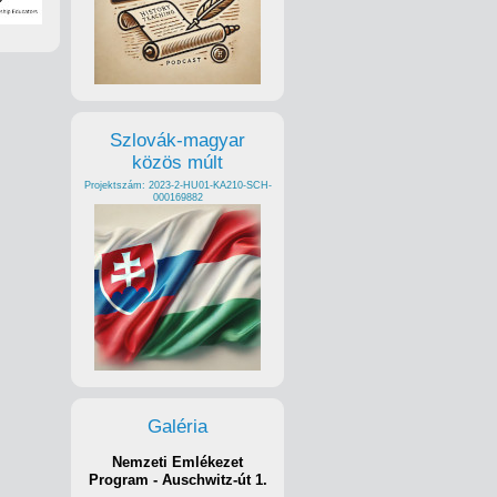
Szlovák-magyar
közös múlt
Projektszám: 2023-2-HU01-KA210-SCH-
000169882
Galéria
Nemzeti Emlékezet
Program - Auschwitz-út 1.