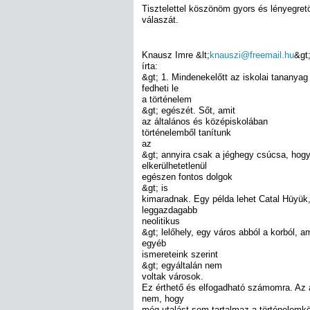
Tisztelettel köszönöm gyors és lényegret
válaszát.
Knausz Imre &lt;
knauszi@freemail.hu
&gt
írta:
&gt; 1. Mindenekelőtt az iskolai tananya
fedheti le
a történelem
&gt; egészét. Sőt, amit
az általános és középiskolában
történelemből tanítunk
az
&gt; annyira csak a jéghegy csúcsa, hog
elkerülhetetlenül
egészen fontos dolgok
&gt; is
kimaradnak. Egy példa lehet Catal Hüyük,
leggazdagabb
neolitikus
&gt; lelőhely, egy város abból a korból, a
egyéb
ismereteink szerint
&gt; egyáltalán nem
voltak városok.
Ez érthető és elfogadható számomra. Az
nem, hogy
még utalást sem tartalmaz a történelemk