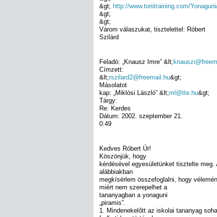
&gt;
http://www.toriitraining.com/Yonagun
&gt;
&gt;
Várom válaszukat, tisztelettel: Róbert
Szilárd
Feladó: „Knausz Imre” &lt;
knauszi@freema
Címzett:
&lt;
rszilard2@freemail.hu
&gt;
Másolatot
kap: „Miklósi László” &lt;
ml@tte.hu
&gt;
Tárgy:
Re: Kerdes
Dátum: 2002. szeptember 21.
0:49
Kedves Róbert Úr!
Köszönjük, hogy
kérdésével egyesületünket tisztelte meg.
alábbiakban
megkísérlem összefoglalni, hogy vélemé
miért nem szerepelhet a
tananyagban a yonaguni
„piramis”.
1. Mindenekelőtt az iskolai tananyag soh