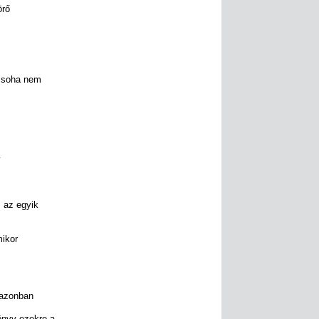
örő
;
g soha nem
y
 az egyik
mikor
 azonban
önyv ezekre a