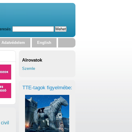
eresés:
Adatvédelem
English
Alrovatok
Szemle
TTE-tagok figyelmébe:
civil