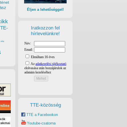
ténet
ász
Éljen a lehetőséggel!
cikk
Iratkozzon fel
TTE-
hírlevelünkre!
vita
s
TTE-közösség
TTE a Facebookon
Youtube-csatorna