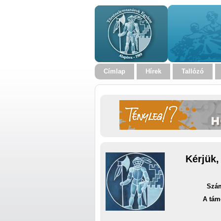
Címlap
Hírek
Tallózó
Kérjük,
Szám
A tám