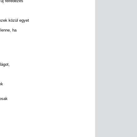
új felfedezés
ezek közül egyet
 lenne, ha
lágot,
ek
gosak