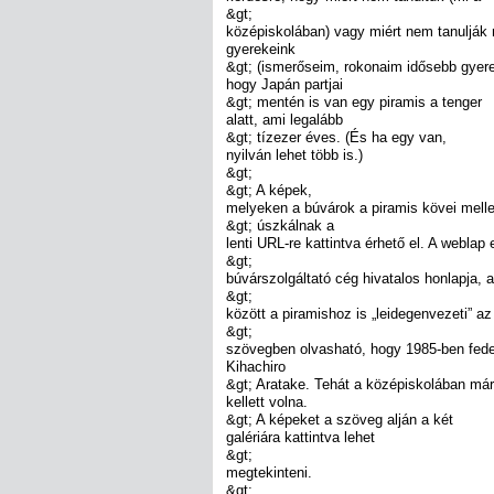
&gt;
középiskolában) vagy miért nem tanulják
gyerekeink
&gt; (ismerőseim, rokonaim idősebb gyere
hogy Japán partjai
&gt; mentén is van egy piramis a tenger
alatt, ami legalább
&gt; tízezer éves. (És ha egy van,
nyilván lehet több is.)
&gt;
&gt; A képek,
melyeken a búvárok a piramis kövei melle
&gt; úszkálnak a
lenti URL-re kattintva érhető el. A weblap
&gt;
búvárszolgáltató cég hivatalos honlapja, 
&gt;
között a piramishoz is „leidegenvezeti” az
&gt;
szövegben olvasható, hogy 1985-ben fede
Kihachiro
&gt; Aratake. Tehát a középiskolában má
kellett volna.
&gt; A képeket a szöveg alján a két
galériára kattintva lehet
&gt;
megtekinteni.
&gt;