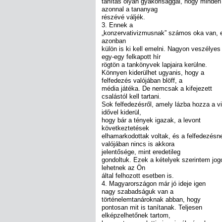
tanítás olyan gyakorisággal, hogy minden 
azonnal a tananyag
részévé váljék.
3. Ennek a
„konzervativizmusnak” számos oka van, 
azonban
külön is ki kell emelni. Nagyon veszélyes
egy-egy felkapott hír
rögtön a tankönyvek lapjaira kerülne.
Könnyen kiderülhet ugyanis, hogy a
felfedezés valójában blöff, a
média játéka. De nemcsak a kifejezett
csalástól kell tartani.
Sok felfedezésről, amely lázba hozza a vi
idővel kiderül,
hogy bár a tények igazak, a levont
következtetések
elhamarkodottak voltak, és a felfedezésn
valójában nincs is akkora
jelentősége, mint eredetileg
gondoltuk. Ezek a kételyek szerintem jo
lehetnek az Ön
által felhozott esetben is.
4. Magyarországon már jó ideje igen
nagy szabadságuk van a
történelemtanároknak abban, hogy
pontosan mit is tanítanak. Teljesen
elképzelhetőnek tartom,