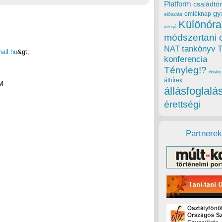
Platform
családtör
gy
emléknap
előadás
Különóra
interjú
módszertani 
tankönyv
NAT
ail.hu
&gt;
konferencia
Tényleg!?
törvény
álhírek
AM
állásfoglalá
érettségi
Partnerek