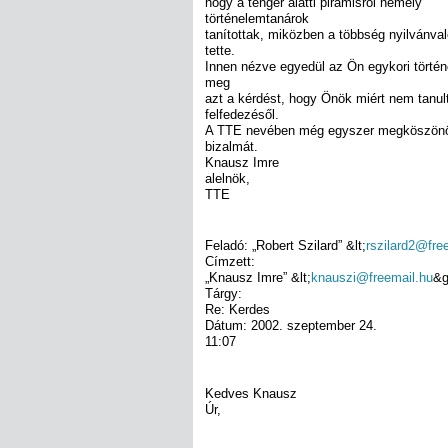
hogy a tenger alatti piramisról némely
történelemtanárok
tanítottak, miközben a többség nyilvánva
tette.
Innen nézve egyedül az Ön egykori törté
meg
azt a kérdést, hogy Önök miért nem tanult
felfedezésől.
A TTE nevében még egyszer megköszönö
bizalmát.
Knausz Imre
alelnök,
TTE
Feladó: „Robert Szilard” &lt;
rszilard2@fre
Címzett:
„Knausz Imre” &lt;
knauszi@freemail.hu
&g
Tárgy:
Re: Kerdes
Dátum: 2002. szeptember 24.
11:07
Kedves Knausz
Úr,