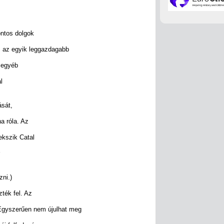
ontos dolgok
, az egyik leggazdagabb
r egyéb
l
ását,
na róla. Az
ekszik Catal
zni.)
zték fel. Az
 Egyszerűen nem újulhat meg