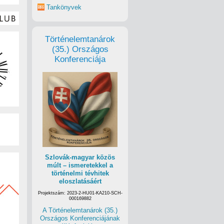
Tankönyvek
Történelemtanárok
(35.) Országos
Konferenciája
Szlovák-magyar közös
múlt – ismeretekkel a
történelmi tévhitek
eloszlatásáért
Projektszám: 2023-2-HU01-KA210-SCH-
000169882
A Történelemtanárok (35.)
Országos Konferenciájának