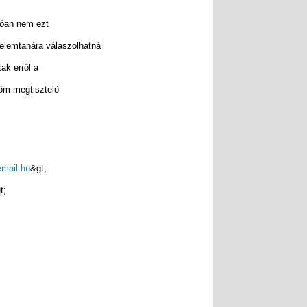
lóan nem ezt
nelemtanára válaszolhatná
ak erről a
m megtisztelő
email.hu
&gt;
t;