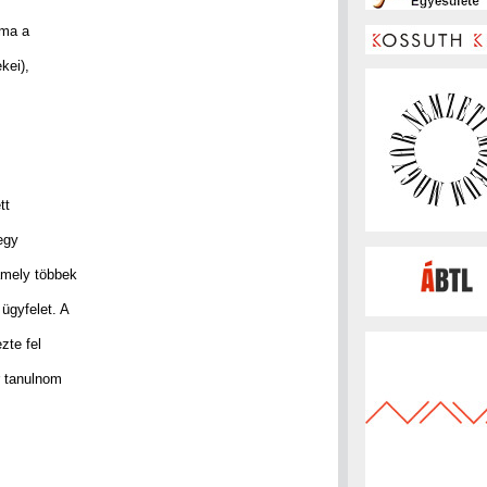
 ma a
kei),
tt
 egy
amely többek
 ügyfelet. A
zte fel
r tanulnom