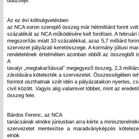
büdzséje.
Az ez évi költségvetésben
az NCA soron szereplő összeg már hétmilliárd forint volt
százalékát az NCA működésére kell fordítani. A februári
megszorítás miatt 10 százalékkal, azaz 5,7 milliárd fori
szervezet pályázati keretösszege. A kormány júliusi ma
rendeletének értelmében azonban ebből az összegből is 
A
tavalyi „megtakarítással” megegyező összeg, 2,3 milliárd
zárolására kötelezték a szervezetet. Összességében tehá
forintot oszthatnak szét idén a pályázataikon nyertes, c
civil között. Vagyis alig valamivel többet, mint az eredeti
összeg fele.
Bárdos Ferenc, az NCA
tanácsának elnöke júniusban arra kérte a miniszterelnök
szervezetet mentesítse a maradványképzés kötelezet
elnök