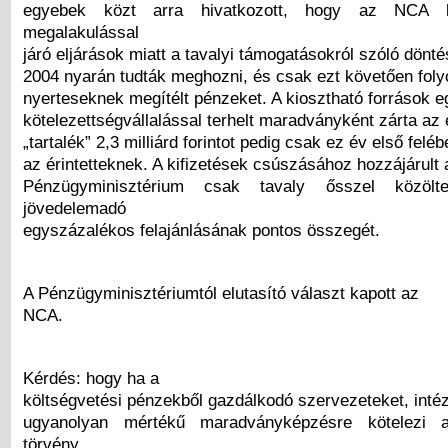
egyebek közt arra hivatkozott, hogy az NCA k
megalakulással
járó eljárások miatt a tavalyi támogatásokról szóló dönt
2004 nyarán tudták meghozni, és csak ezt követően folyó
nyerteseknek megítélt pénzeket. A kiosztható források
kötelezettségvállalással terhelt maradványként zárta az 
„tartalék” 2,3 milliárd forintot pedig csak ez év első feléb
az érintetteknek. A kifizetések csúszásához hozzájárult 
Pénzügyminisztérium csak tavaly ősszel közöl
jövedelemadó
egyszázalékos felajánlásának pontos összegét.
A Pénzügyminisztériumtól elutasító választ kapott az
NCA.
Kérdés: hogy ha a
költségvetési pénzekből gazdálkodó szervezeteket, int
ugyanolyan mértékű maradványképzésre kötelezi a
törvény,