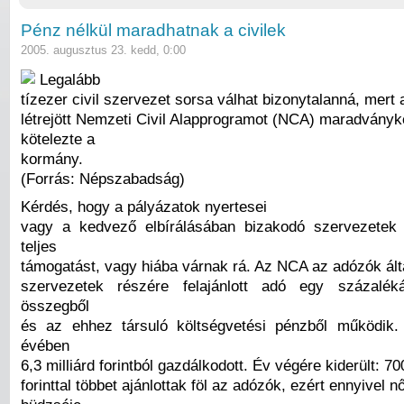
Pénz nélkül maradhatnak a civilek
2005. augusztus 23. kedd, 0:00
Legalább
tízezer civil szervezet sorsa válhat bizonytalanná, mert 
létrejött Nemzeti Civil Alapprogramot (NCA) maradvány
kötelezte a
kormány.
(Forrás: Népszabadság)
Kérdés, hogy a pályázatok nyertesei
vagy a kedvező elbírálásában bizakodó szervezetek
teljes
támogatást, vagy hiába várnak rá. Az NCA az adózók álta
szervezetek részére felajánlott adó egy százalék
összegből
és az ehhez társuló költségvetési pénzből működik.
évében
6,3 milliárd forintból gazdálkodott. Év végére kiderült: 700
forinttal többet ajánlottak föl az adózók, ezért ennyivel 