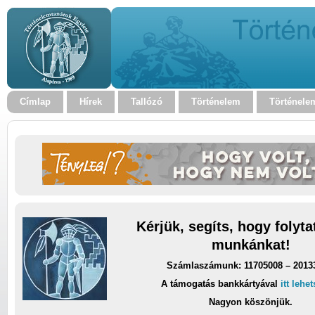
Címlap
Hírek
Tallózó
Történelem
Történele
Kérjük, segíts, hogy folyt
munkánkat!
Számlaszámunk: 11705008 – 2013
A támogatás bankkártyával
itt lehe
Nagyon köszönjük.