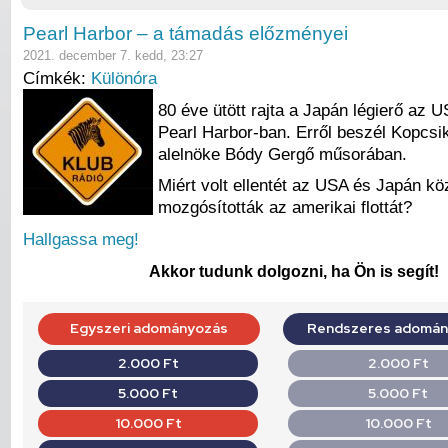
Pearl Harbor – a támadás előzményei
2021. december 7. kedd, 23:27
Címkék:
Különóra
80 éve ütött rajta a Japán légierő az U
Pearl Harbor-ban. Erről beszél Kopcsi
alelnöke Bódy Gergő műsorában.
Miért volt ellentét az USA és Japán kö
mozgósították az amerikai flottát?
Hallgassa meg!
Akkor tudunk dolgozni, ha Ön is segít!