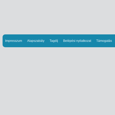
Impresszum
Alapszabály
Tagdíj
Belépési nyilatkozat
Támogatás