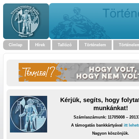
Címlap
Hírek
Tallózó
Történelem
Történele
Kérjük, segíts, hogy folyt
munkánkat!
Számlaszámunk: 11705008 – 2013
A támogatás bankkártyával
itt lehe
Nagyon köszönjük.