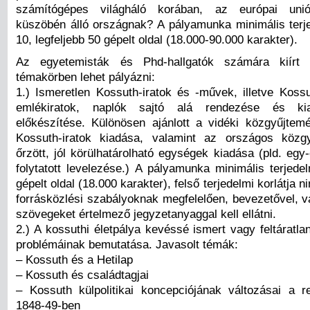
számítógépes világháló korában, az európai unió
küszöbén álló országnak? A pályamunka minimális terj
10, legfeljebb 50 gépelt oldal (18.000-90.000 karakter).
Az egyetemisták és Phd-hallgatók számára kiírt 
témakörben lehet pályázni:
1.) Ismeretlen Kossuth-iratok és -művek, illetve Koss
emlékiratok, naplók sajtó alá rendezése és kia
előkészítése. Különösen ajánlott a vidéki közgyűjtem
Kossuth-iratok kiadása, valamint az országos közg
őrzött, jól körülhatárolható egységek kiadása (pld. egy
folytatott levelezése.) A pályamunka minimális terjede
gépelt oldal (18.000 karakter), felső terjedelmi korlátja 
forrásközlési szabályoknak megfelelően, bevezetővel, v
szövegeket értelmező jegyzetanyaggal kell ellátni.
2.) A kossuthi életpálya kevéssé ismert vagy feltáratl
problémáinak bemutatása. Javasolt témák:
– Kossuth és a Hetilap
– Kossuth és családtagjai
– Kossuth külpolitikai koncepciójának változásai a 
1848-49-ben