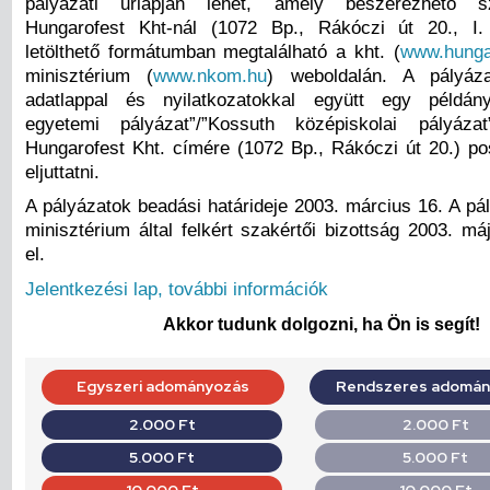
pályázati űrlapján lehet, amely beszerezhető 
Hungarofest Kht-nál (1072 Bp., Rákóczi út 20., I.
letölthető formátumban megtalálható a kht. (
www.hunga
minisztérium (
www.nkom.hu
) weboldalán. A pályázat
adatlappal és nyilatkozatokkal együtt egy példán
egyetemi pályázat”/”Kossuth középiskolai pályáza
Hungarofest Kht. címére (1072 Bp., Rákóczi út 20.) pos
eljuttatni.
A pályázatok beadási határideje 2003. március 16. A pá
minisztérium által felkért szakértői bizottság 2003. máj
el.
Jelentkezési lap, további információk
Akkor tudunk dolgozni, ha Ön is segít!