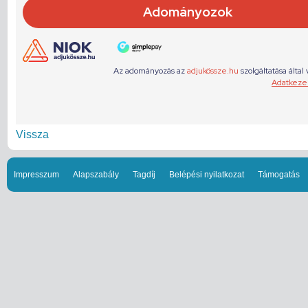
Vissza
Impresszum
Alapszabály
Tagdíj
Belépési nyilatkozat
Támogatás