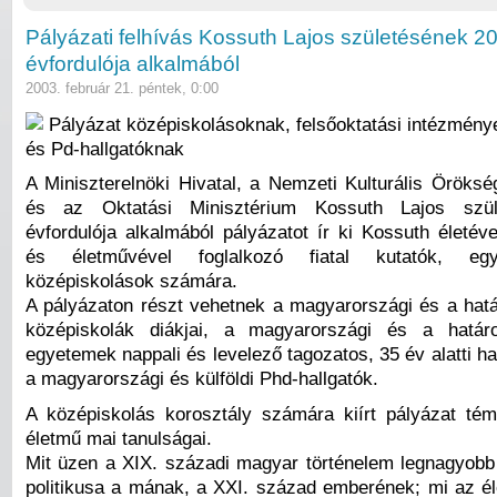
Pályázati felhívás Kossuth Lajos születésének 20
évfordulója alkalmából
2003. február 21. péntek, 0:00
Pályázat középiskolásoknak, felsőoktatási intézménye
és Pd-hallgatóknak
A Miniszterelnöki Hivatal, a Nemzeti Kulturális Öröksé
és az Oktatási Minisztérium Kossuth Lajos szül
évfordulója alkalmából pályázatot ír ki Kossuth életév
és életművével foglalkozó fiatal kutatók, eg
középiskolások számára.
A pályázaton részt vehetnek a magyarországi és a hatá
középiskolák diákjai, a magyarországi és a határ
egyetemek nappali és levelező tagozatos, 35 év alatti hal
a magyarországi és külföldi Phd-hallgatók.
A középiskolás korosztály számára kiírt pályázat tém
életmű mai tanulságai.
Mit üzen a XIX. századi magyar történelem legnagyob
politikusa a mának, a XXI. század emberének; mi az é