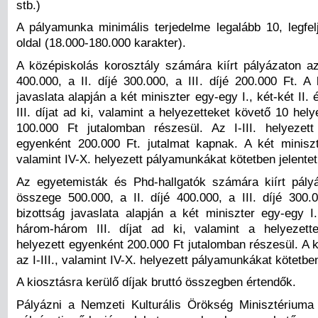
stb.)
A pályamunka minimális terjedelme legalább 10, legfel
oldal (18.000-180.000 karakter).
A középiskolás korosztály számára kiírt pályázaton az
400.000, a II. díjé 300.000, a III. díjé 200.000 Ft. A 
javaslata alapján a két miniszter egy-egy I., két-két II
III. díjat ad ki, valamint a helyezetteket követő 10 hel
100.000 Ft jutalomban részesül. Az I-III. helyezett
egyenként 200.000 Ft. jutalmat kapnak. A két miniszté
valamint IV-X. helyezett pályamunkákat kötetben jelentet
Az egyetemisták és Phd-hallgatók számára kiírt pályá
összege 500.000, a II. díjé 400.000, a III. díjé 300.0
bizottság javaslata alapján a két miniszter egy-egy I.
három-három III. díjat ad ki, valamint a helyezett
helyezett egyenként 200.000 Ft jutalomban részesül. A 
az I-III., valamint IV-X. helyezett pályamunkákat kötetben
A kiosztásra kerülő díjak bruttó összegben értendők.
Pályázni a Nemzeti Kulturális Örökség Minisztériuma 