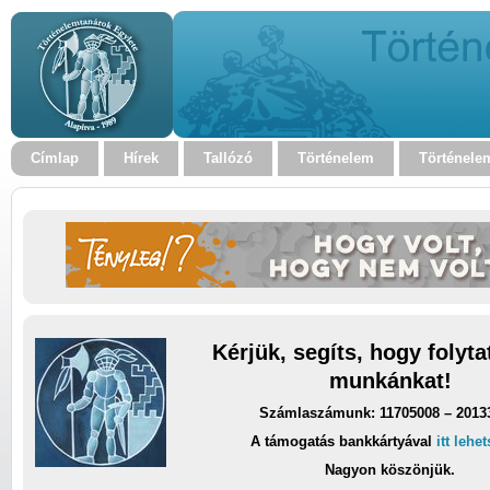
Címlap
Hírek
Tallózó
Történelem
Történele
Kérjük, segíts, hogy folyt
munkánkat!
Számlaszámunk: 11705008 – 2013
A támogatás bankkártyával
itt lehe
Nagyon köszönjük.