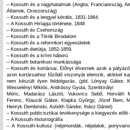
– Kossuth és a nagyhatalmak (Anglia, Franciaország, Am
Államok, Oroszország)
– Kossuth és a lengyel kérdés, 1831-1864.
– A Kossuth Hirlapja története, 1848
– Kossuth és Csehország
– Kossuth és a Török Birodalom
– Kossuth és a reformkori egyesületek
– Kossuth életútja, 1852-1859.
– Kossuth és a krími háború
– Kossuth botanikusi munkássága
– Kossuth és kortársai. Előnyt élveznek azok a pályázó
azon kortársaihoz fűződő viszonyát elemzik, akikkel k
nem készült ilyen feldolgozás. (pld. Lónyay Gábor, 
Wesselényi Miklós, Andrássy Gyula, Szentkirályi
Móric, Madarász László, Vukovics Sebő, Horváth M
Ferenc, Klauzál Gábor, Klapka György, Józef Bem, M
Henryk Dembinski, Asbóth Sándor, Ihász Dániel)
– Kossuth publicisztikai tevékenysége a kiegyezés előtt 
– A Kossuth-historiográfia
– A Kossuth-kultusz (népmondák, népdalok, ponyvair