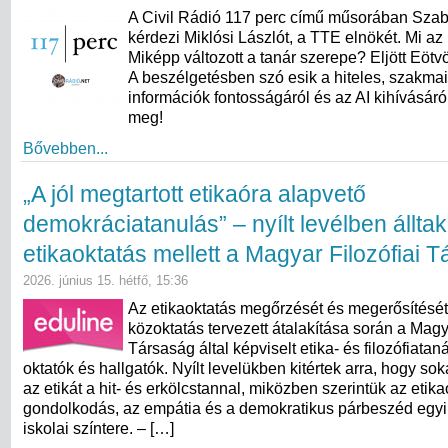
A Civil Rádió 117 perc című műsorában Sza
kérdezi Miklósi Lászlót, a TTE elnökét. Mi az 
Miképp változott a tanár szerepe? Eljött Eötv
A beszélgetésben szó esik a hiteles, szakma
információk fontosságáról és az AI kihívásáró
meg!
Bővebben...
„A jól megtartott etikaóra alapvető
demokráciatanulás” – nyílt levélben álltak
etikaoktatás mellett a Magyar Filozófiai 
2026. június 15. hétfő, 15:36
Az etikaoktatás megőrzését és megerősítését
közoktatás tervezett átalakítása során a Magy
Társaság által képviselt etika- és filozófiata
oktatók és hallgatók. Nyílt levelükben kitértek arra, hogy s
az etikát a hit- és erkölcstannal, miközben szerintük az etikaó
gondolkodás, az empátia és a demokratikus párbeszéd egyi
iskolai színtere. – […]