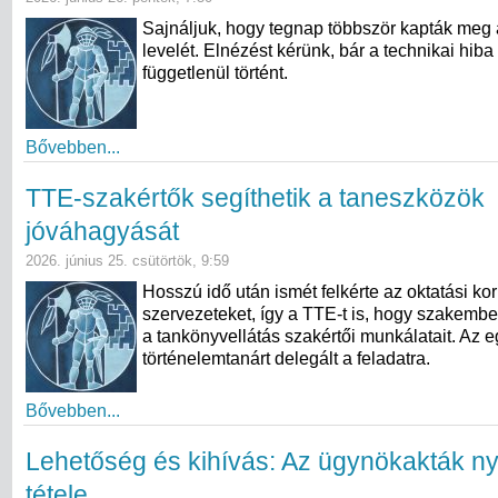
Sajnáljuk, hogy tegnap többször kapták meg 
levelét. Elnézést kérünk, bár a technikai hiba
függetlenül történt.
Bővebben...
TTE-szakértők segíthetik a taneszközök
jóváhagyását
2026. június 25. csütörtök, 9:59
Hosszú idő után ismét felkérte az oktatási kor
szervezeteket, így a TTE-t is, hogy szakembe
a tankönyvellátás szakértői munkálatait. Az e
történelemtanárt delegált a feladatra.
Bővebben...
Lehetőség és kihívás: Az ügynökakták n
tétele