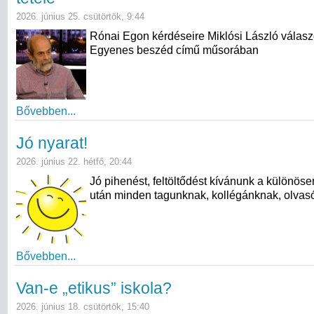
2026. június 25. csütörtök, 9:44
Rónai Egon kérdéseire Miklósi László válasz
Egyenes beszéd című műsorában
Bővebben...
Jó nyarat!
2026. június 22. hétfő, 20:44
Jó pihenést, feltöltődést kívánunk a különös
után minden tagunknak, kollégánknak, olvas
Bővebben...
Van-e „etikus” iskola?
2026. június 18. csütörtök, 15:40