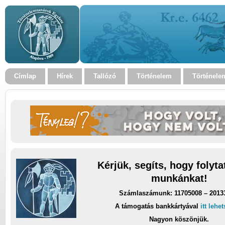
Címlap
Hírek
Tallózó
Történelem
Történele
Kérjük, segíts, hogy folyt
munkánkat!
Számlaszámunk: 11705008 – 2013
A támogatás bankkártyával
itt lehe
Nagyon köszönjük.