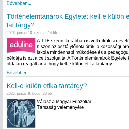
Bővebben...
Történelemtanárok Egylete: kell-e külön e
tantárgy?
2026. június 10. szerda, 14:55
A TTE szerint korábban is volt erkölcsi nevel
hiszen az osztályfőnöki órák, a közösségi pr
iskola mindennapi működése és a pedagógu
példája is ezt a célt szolgálta. A Történelemtanárok Egylete
oldalán reagált arra, hogy kell-e külön etika tantárgy.
Bővebben...
Kell-e külön etika tantárgy?
2026. június 9. kedd, 20:55
Válasz a Magyar Filozófiai
Társaság véleményére