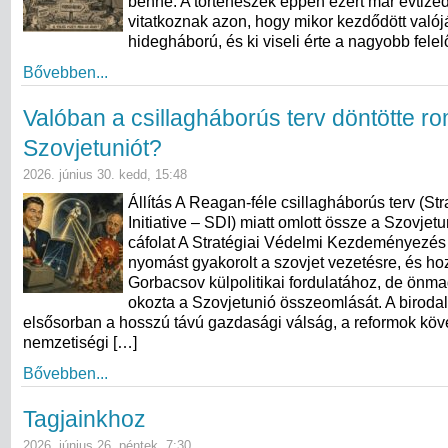
benne. A történészek éppen ezért már évtize
vitatkoznak azon, hogy mikor kezdődött való
hidegháború, és ki viseli érte a nagyobb fele
Bővebben...
Valóban a csillagháborús terv döntötte r
Szovjetuniót?
2026. június 30. kedd, 15:48
Állítás A Reagan-féle csillagháborús terv (St
Initiative – SDI) miatt omlott össze a Szovjet
cáfolat A Stratégiai Védelmi Kezdeményezés
nyomást gyakorolt a szovjet vezetésre, és hoz
Gorbacsov külpolitikai fordulatához, de ön
okozta a Szovjetunió összeomlását. A birod
elsősorban a hosszú távú gazdasági válság, a reformok köv
nemzetiségi […]
Bővebben...
Tagjainkhoz
2026. június 26. péntek, 7:30