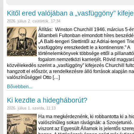
Kitől ered valójában a „vasfüggöny” kifej
2026. július 2. csütörtök, 17:34
Állítás: Winston Churchill 1946. március 5-én
állambeli Fultonban elmondott híres beszédéb
„A Balti-tengeri Stettintől az Adriai-tengeri Tri
vasfüggöny ereszkedett le a kontinensre.” A
történelemkönyvek többsége ettől a pillanattó
fogalom nemzetközi karrierjét. Rövid magyará
közvélekedés szerint a „vasfüggöny” kifejezés Churchill ful
hangzott el először, a rendelkezésre álló források alapján n
valószínűséggel Otto […]
Bővebben...
Ki kezdte a hidegháborút?
2026. július 1. szerda, 11:13
Ha ma megkérdeznénk, ki robbantotta ki a hi
valószínűleg sokan rávágnák: a Szovjetunió.
viszont az Egyesült Államok is jelentős szerep