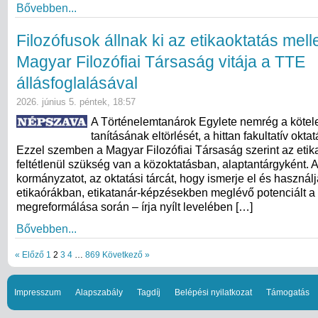
Bővebben...
Filozófusok állnak ki az etikaoktatás melle
Magyar Filozófiai Társaság vitája a TTE
állásfoglalásával
2026. június 5. péntek, 18:57
A Történelemtanárok Egylete nemrég a kötel
tanításának eltörlését, a hittan fakultatív okta
Ezzel szemben a Magyar Filozófiai Társaság szerint az etik
feltétlenül szükség van a közoktatásban, alaptantárgyként. A
kormányzatot, az oktatási tárcát, hogy ismerje el és használj
etikaórákban, etikatanár-képzésekben meglévő potenciált a
megreformálása során – írja nyílt levelében […]
Bővebben...
« Előző
1
2
3
4
…
869
Következő »
Impresszum
Alapszabály
Tagdíj
Belépési nyilatkozat
Támogatás