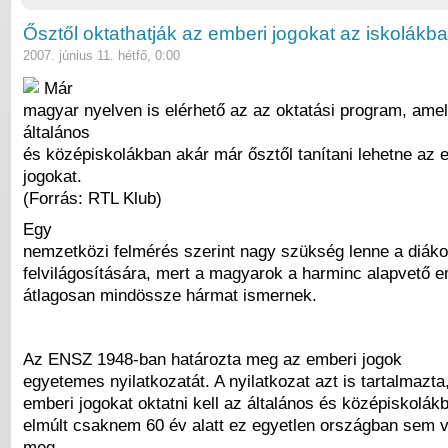
Ősztől oktathatják az emberi jogokat az iskolákb
2007. június 11. hétfő, 0:00
Már
magyar nyelven is elérhető az az oktatási program, amel
általános
és középiskolákban akár már ősztől tanítani lehetne az 
jogokat.
(Forrás: RTL Klub)
Egy
nemzetközi felmérés szerint nagy szükség lenne a diák
felvilágosítására, mert a magyarok a harminc alapvető e
átlagosan mindössze hármat ismernek.
Az ENSZ 1948-ban határozta meg az emberi jogok
egyetemes nyilatkozatát. A nyilatkozat azt is tartalmazta
emberi jogokat oktatni kell az általános és középiskolák
elmúlt csaknem 60 év alatt ez egyetlen országban sem v
meg.