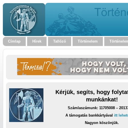
Címlap
Hírek
Tallózó
Történelem
Történele
Kérjük, segíts, hogy folyt
munkánkat!
Számlaszámunk: 11705008 – 2013
A támogatás bankkártyával
itt lehe
Nagyon köszönjük.