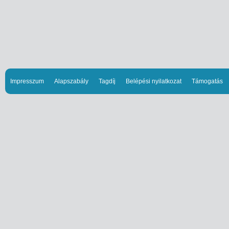
Impresszum
Alapszabály
Tagdíj
Belépési nyilatkozat
Támogatás