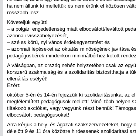
ha nem állunk ki mellettük és nem érünk el közösen vál
rosszabb lesz.
Követeljük együtt!
– a polgári engedetlenség miatt elbocsátott/leváltott pe
azonnali visszahelyezését,
– széles körű, nyilvános érdekegyeztetést és
– azonnali lépéseket az oktatás minőségének javítása é
pedagógusbérek mindenkori minimálbérhez kötött rende
A válságban, az ország nehéz helyzetében csak az egy
korszerű szakmaiság és a szolidaritás biztosíthatja a túl
ellenállás esélyét!
Ezért:
október 5-én és 14-én fejezzük ki szolidaritásunkat az e
megfélemlített pedagógusok mellett! Minél több helyen s
tiltakozó akciókat, vagy vegyünk részt bennük! Támoga
elbocsátott pedagógusokat!
Arra kérjük a helyi és ágazati szakszervezeteket, hogy 
délelőtt 9 és 11 óra közöttre hirdessenek szolidaritási sz