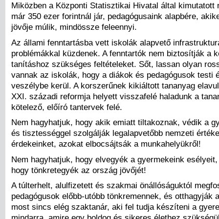
Miközben a Központi Statisztikai Hivatal által kimutatott 
már 350 ezer forintnál jár, pedagógusaink alapbére, aki
jövője múlik, mindössze feleennyi.
Az állami fenntartásba vett iskolák alapvető infrastruktur
problémákkal küzdenek. A fenntartók nem biztosítják a 
tanításhoz szükséges feltételeket. Sőt, lassan olyan ros
vannak az iskolák, hogy a diákok és pedagógusok testi 
veszélybe kerül. A korszerűnek kikiáltott tananyag elavul
XXI. századi reformja helyett visszafelé haladunk a tan
kötelező, előíró tantervek felé.
Nem hagyhatjuk, hogy akik emiatt tiltakoznak, védik a g
és tisztességgel szolgálják legalapvetőbb nemzeti értéke
érdekeinket, azokat elbocsájtsák a munkahelyükről!
Nem hagyhatjuk, hogy elvegyék a gyermekeink esélyeit,
hogy tönkretegyék az ország jövőjét!
A túlterhelt, alulfizetett és szakmai önállóságuktól megfo
pedagógusok előbb-utóbb tönkremennek, és otthagyják a
most sincs elég szaktanár, aki fel tudja készíteni a gyer
mindarra, amire egy boldog és sikeres élethez szükségü