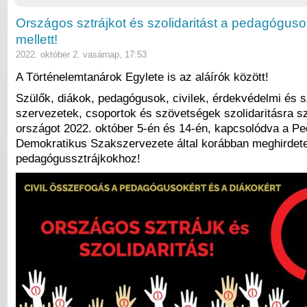
Országos sztrájkot és szolidaritást a pedagóguso
mellett!
2022. október 2. vasárnap, 17:53
A Történelemtanárok Egylete is az aláírók között!
Szülők, diákok, pedagógusok, civilek, érdekvédelmi és 
szervezetek, csoportok és szövetségek szolidaritásra sz
országot 2022. október 5-én és 14-én, kapcsolódva a P
Demokratikus Szakszervezete által korábban meghirdete
pedagógussztrájkokhoz!