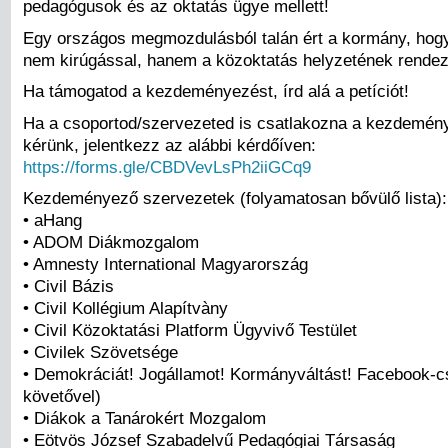
pedagógusok és az oktatás ügye mellett!
Egy országos megmozdulásból talán ért a kormány, hogy 
nem kirúgással, hanem a közoktatás helyzetének rendez
Ha támogatod a kezdeményezést, írd alá a petíciót!
Ha a csoportod/szervezeted is csatlakozna a kezdemén
kérünk, jelentkezz az alábbi kérdőíven:
https://forms.gle/CBDVevLsPh2iiGCq9
Kezdeményező szervezetek (folyamatosan bővülő lista):
• aHang
• ADOM Diákmozgalom
• Amnesty International Magyarország
• Civil Bázis
• Civil Kollégium Alapítvàny
• Civil Közoktatási Platform Ügyvivő Testület
• Civilek Szövetsége
• Demokráciát! Jogállamot! Kormányváltást! Facebook-c
követővel)
• Diákok a Tanárokért Mozgalom
• Eötvös József Szabadelvű Pedagógiai Társaság