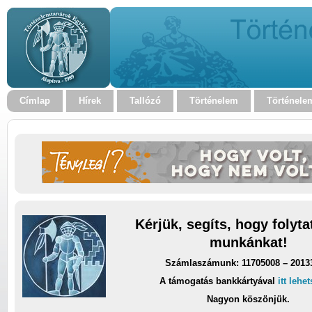
Címlap
Hírek
Tallózó
Történelem
Történele
Kérjük, segíts, hogy folyt
munkánkat!
Számlaszámunk: 11705008 – 2013
A támogatás bankkártyával
itt lehe
Nagyon köszönjük.