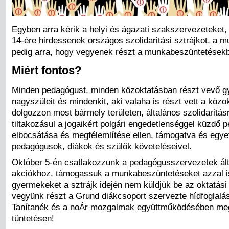
Egyben arra kérik a helyi és ágazati szakszervezeteket,
14-ére hirdessenek országos szolidaritási sztrájkot, a m
pedig arra, hogy vegyenek részt a munkabeszüntetések
Miért fontos?
Minden pedagógust, minden közoktatásban részt vevő gy
nagyszüleit és mindenkit, aki valaha is részt vett a közo
dolgozzon most bármely területen, általános szolidaritás
tiltakozásul a jogaikért polgári engedetlenséggel küzdő
elbocsátása és megfélemlítése ellen, támogatva és egye
pedagógusok, diákok és szülők követeléseivel.
Október 5-én csatlakozzunk a pedagógusszervezetek ált
akciókhoz, támogassuk a munkabeszüntetéseket azzal i
gyermekeket a sztrájk idején nem küldjük be az oktatás
vegyünk részt a Grund diákcsoport szervezte hídfoglalá
Tanítanék és a noÁr mozgalmak együttműködésében meg
tüntetésen!