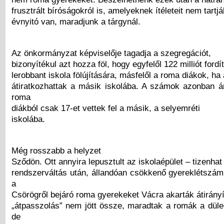
frusztrált bíróságokról is, amelyeknek ítéleteit nem tartj
évnyitó van, maradjunk a tárgynál.
Az önkormányzat képviselője tagadja a szegregációt,
bizonyítékul azt hozza föl, hogy egyfelől 122 milliót fordí
lerobbant iskola fölújítására, másfelől a roma diákok, ha
átiratkozhattak a másik iskolába. A számok azonban á
roma
diákból csak 17-et vettek fel a másik, a selyemréti
iskolába.
Még rosszabb a helyzet
Sződön. Ott annyira lepusztult az iskolaépület – tizenhat
rendszerváltás után, állandóan csökkenő gyereklétszám 
a
Csörögről bejáró roma gyerekeket Vácra akarták átirányí
„átpasszolás” nem jött össze, maradtak a romák a düle
de