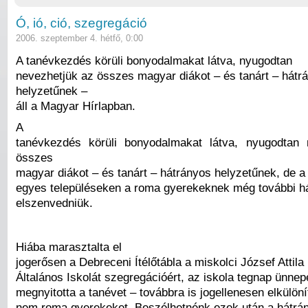
Ó, ió, ció, szegregáció
2006. szeptember 4. hétfő, 0:00
A tanévkezdés körüli bonyodalmakat látva, nyugodtan
nevezhetjük az összes magyar diákot – és tanárt – hátr
helyzetűnek –
áll a Magyar Hírlapban.
A
tanévkezdés körüli bonyodalmakat látva, nyugodtan 
összes
magyar diákot – és tanárt – hátrányos helyzetűnek, de a 
egyes településeken a roma gyerekeknek még további há
elszenvedniük.
Hiába marasztalta el
jogerősen a Debreceni Ítélőtábla a miskolci József Attila
Általános Iskolát szegregációért, az iskola tegnap ünne
megnyitotta a tanévet – továbbra is jogellenesen elkülön
nem roma gyerekeket. Beszélhetnénk ezek után a hátrán