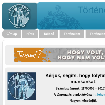
Címlap
Hírek
Tallózó
Történelem
Történele
Kérjük, segíts, hogy folyt
munkánkat!
Számlaszámunk: 11705008 – 2013
A támogatás bankkártyával
itt lehe
Nagyon köszönjük.