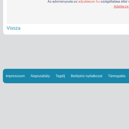
Vissza
Impresszum
Alapszabály
Tagdíj
Belépési nyilatkozat
Támogatás