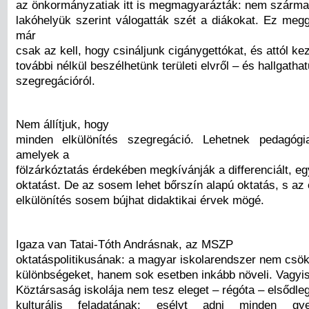
az önkormányzatiak itt is megmagyarázták: nem szárm
lakóhelyük szerint válogatták szét a diákokat. Ez meg
már
csak az kell, hogy csináljunk cigánygettókat, és attól k
további nélkül beszélhetünk területi elvről – és hallgatha
szegregációról.
Nem állítjuk, hogy
minden elkülönítés szegregáció. Lehetnek pedagógi
amelyek a
fölzárkóztatás érdekében megkívánják a differenciált, e
oktatást. De az sosem lehet bőrszín alapú oktatás, s az 
elkülönítés sosem bújhat didaktikai érvek mögé.
Igaza van Tatai-Tóth Andrásnak, az MSZP
oktatáspolitikusának: a magyar iskolarendszer nem csök
különbségeket, hanem sok esetben inkább növeli. Vagyi
Köztársaság iskolája nem tesz eleget – régóta – elsődle
kulturális feladatának: esélyt adni minden gy