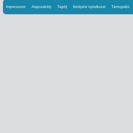
Impresszum
Alapszabály
Tagdíj
Belépési nyilatkozat
Támogatás