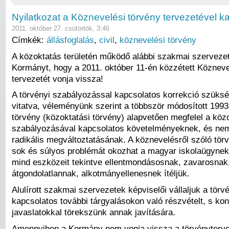
Nyilatkozat a Köznevelési törvény tervezetével k
2011. október 27. csütörtök, 3:46
Címkék:
állásfoglalás
,
civil
,
köznevelési törvény
A közoktatás területén működő alábbi szakmai szervezet
Kormányt, hogy a 2011. október 11-én közzétett Közneve
tervezetét vonja vissza!
A törvényi szabályozással kapcsolatos korrekció szük
vitatva, véleményünk szerint a többször módosított 1993
törvény (közoktatási törvény) alapvetően megfelel a köz
szabályozásával kapcsolatos követelményeknek, és nem 
radikális megváltoztatásának. A köznevelésről szóló tör
sok és súlyos problémát okozhat a magyar iskolaügynek, 
mind eszközeit tekintve ellentmondásosnak, zavarosnak
átgondolatlannak, alkotmányellenesnek ítéljük.
Alulírott szakmai szervezetek képviselői vállaljuk a törvé
kapcsolatos további tárgyalásokon való részvételt, s kon
javaslatokkal törekszünk annak javítására.
Amennyiben a Kormány nem vonja vissza a törvényterve