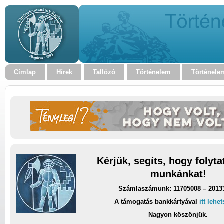
Címlap
Hírek
Tallózó
Történelem
Történele
Kérjük, segíts, hogy folyt
munkánkat!
Számlaszámunk: 11705008 – 2013
A támogatás bankkártyával
itt lehe
Nagyon köszönjük.