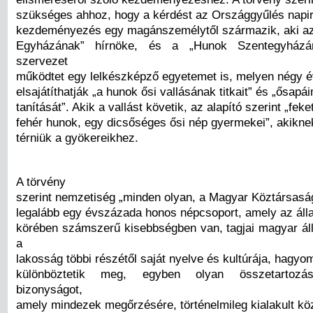
szükséges ahhoz, hogy a kérdést az Országgyűlés napir
kezdeményezés egy magánszemélytől származik, aki a
Egyházának” hírnöke, és a „Hunok Szentegyházá
szervezet
működtet egy lelkészképző egyetemet is, melyen négy év
elsajátíthatják „a hunok ősi vallásának titkait” és „ősapái
tanítását”. Akik a vallást követik, az alapító szerint „fek
fehér hunok, egy dicsőséges ősi nép gyermekei”, akiknek
térniük a gyökereikhez.
A törvény
szerint nemzetiség „minden olyan, a Magyar Köztársaság
legalább egy évszázada honos népcsoport, amely az ál
körében számszerű kisebbségben van, tagjai magyar ál
a
lakosság többi részétől saját nyelve és kultúrája, hagyo
különböztetik meg, egyben olyan összetartozás-
bizonyságot,
amely mindezek megőrzésére, történelmileg kialakult k