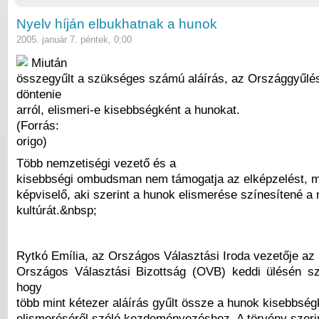
Nyelv híján elbukhatnak a hunok
2005. január 7. péntek, 0:00
Miután
összegyűlt a szükséges számú aláírás, az Országgyűlés
döntenie
arról, elismeri-e kisebbségként a hunokat.
(Forrás:
origo)
Több nemzetiségi vezető és a
kisebbségi ombudsman nem támogatja az elképzelést, m
képviselő, aki szerint a hunok elismerése színesítené a
kultúrát.&nbsp;
Rytkó Emília, az Országos Választási Iroda vezetője az
Országos Választási Bizottság (OVB) keddi ülésén sz
hogy
több mint kétezer aláírás gyűlt össze a hunok kisebbség
elismeréséről szóló kezdeményezéshez. A törvény szerin