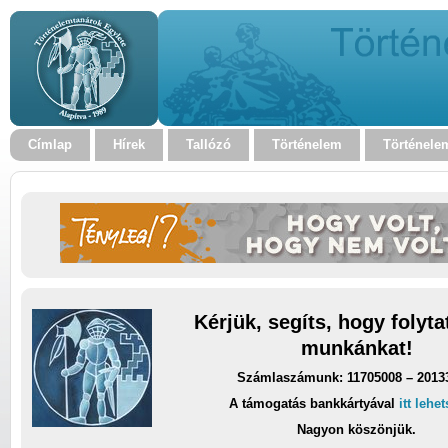
Címlap
Hírek
Tallózó
Történelem
Történele
Kérjük, segíts, hogy folyt
munkánkat!
Számlaszámunk: 11705008 – 2013
A támogatás bankkártyával
itt lehe
Nagyon köszönjük.