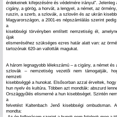
érdekeinek kifejezésére és védelmére irányul”. Jelenleg 
cigány, a görög, a horvát, a lengyel, a német, az örmény
ruszin, a szerb, a szlovák, a szlovén és az ukrán kisebb
Magyarországon, a 2001-es népszámlálás szerint pedig 
a
kisebbségi törvényben említett nemzetiség él, amely
újak
elismeréséhez szükséges ezres határ alatt van: az örm
tartozónak 620-an vallották magukat.
A három legnagyobb lélekszámú – a cigány, a német és 
szlovák – nemzetiség vezetői nem támogatják, hog
nemzeti
kisebbséggé a hunokat. Elsősorban azzal érveltek, hogy 
hun nyelv és kultúra. Többen azt mondták: abszurd lenne
Országgyűlés elismerné a hun kisebbséget. Szintén nem 
a
felvetést Kaltenbach Jenő kisebbségi ombudsman. 
mondta:
„Az én felfogásom szerint a hunok nem felelnek meg a t