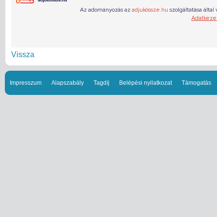
Vissza
Impresszum
Alapszabály
Tagdíj
Belépési nyilatkozat
Támogatás