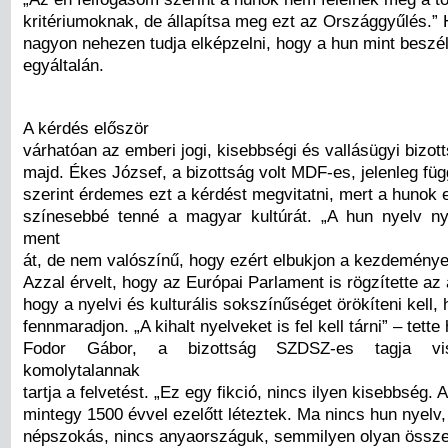
kritériumoknak, de állapítsa meg ezt az Országgyűlés.” 
nagyon nehezen tudja elképzelni, hogy a hun mint beszélt
egyáltalán.
A kérdés először
várhatóan az emberi jogi, kisebbségi és vallásügyi bizott
majd. Ékes József, a bizottság volt MDF-es, jelenleg füg
szerint érdemes ezt a kérdést megvitatni, mert a hunok 
színesebbé tenné a magyar kultúrát. „A hun nyelv ny
ment
át, de nem valószínű, hogy ezért elbukjon a kezdemény
Azzal érvelt, hogy az Európai Parlament is rögzítette a
hogy a nyelvi és kulturális sokszínűséget örökíteni kell,
fennmaradjon. „A kihalt nyelveket is fel kell tárni” – tette
Fodor Gábor, a bizottság SZDSZ-es tagja vis
komolytalannak
tartja a felvetést. „Ez egy fikció, nincs ilyen kisebbség. 
mintegy 1500 évvel ezelőtt léteztek. Ma nincs hun nyelv, 
népszokás, nincs anyaországuk, semmilyen olyan össze