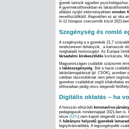
gyerek tartozik egyetlen pszichológusho
A gyermekotthonokban és lakásotthonok
ellátást nyújtó intézményekben
minden 4.
nevelőszülőkből. Alapvetően ez az oka an
0–12 hónapos csecsemők közül 2021-ben 
Szegénység és romló e
A szegénység a a gyerekek 21,7 százalék
rendszeresen dohányzik, a kamaszok ötö
meghaladó testmozgást. Az Európai Uniób
társadalmi kirekesztődés
kockázata, Ma
Magyarországon családok százezreit érin
a
lakásszegénység
. Bár a hazai család
lakástámogatással (pl. CSOK), azonban s
valóban rászorulóknak nem jelent segítsé
gyerekes családokat segíti kilakoltatás es
otthonaiban pedig nincs elegendő férőhely
Digitális oktatás – ha v
A hosszan elhúzódó
koronavírus-járván
pedagógusok mindennapjait 2021-ben is.
része
(62%
) nem kapott elegendő szakmai 
A
hátrányos helyzetű gyerekek lemara
legnyilvánvalóbbá. A legszegényebb csal