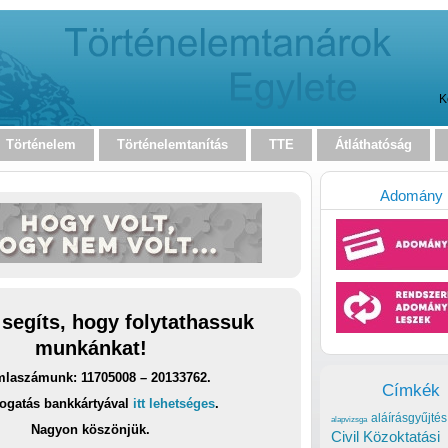
K
Történelem
Történelemtanítás
TTE
Átláthatóság
Adomány
 segíts, hogy folytathassuk
munkánkat!
laszámunk: 11705008 – 20133762.
Címkék
ogatás bankkártyával
itt lehetséges
.
aláírásgyűjtés
alapvizsga
Nagyon köszönjük.
Civil Közoktatási