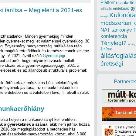
Platform
családtör
gy
emléknap
ki tanítsa – Megjelent a 2021-es
előadás
Különóra
interjú
módszertani 
tankönyv
NAT
konferencia
zthatatlanok. Minden gyermekjog minden
en gyermeket megillet valamennyi gyermekjog. 30
Tényleg!?
törvény
gi Egyezmény magyarországi ratifikálása után
álhírek
ek magától értetődőnek és természetesnek kellene
állásfoglalá
így. A 2021. évről szóló
Gyermekjogi
et ad arról, hogy milyen kihívások mellett
érettségi
 rendszer és a gyermekegészségügy. 2021 a
relépések és az állandósult strukturális problémák
Partnerek
ések történtek az erőszakos bűncselekmények
ülményeinek javítása, az emberkereskedelem
érdekében és a válófélben lévő, ill. elvált szülők
 munkaerőhiány
első helyen a munkaerőhiányt kell említeni.
ak a gyerekeknek a száma
, akik nem jutnak hozzá
 2016 óta megduplázódott a betöltetlen házi
yan északkelet-magyarországi körzet, ahol 3 000