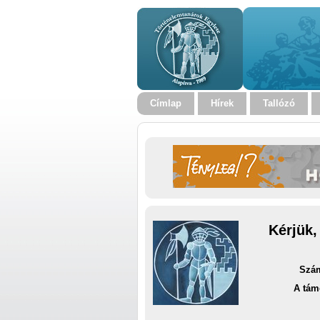
Címlap
Hírek
Tallózó
Kérjük,
Szám
A tám