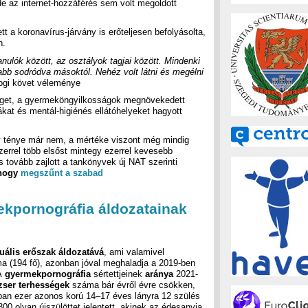
e az internet-hozzáférés sem volt megoldott
tt a koronavírus-járvány is erőteljesen befolyásolta,
n.
nulók között, az osztályok tagjai között. Mindenki
abb sodródva másoktól. Nehéz volt látni és megélni
gi követ véleménye
séget, a gyermeköngyilkosságok megnövekedett
ákat és mentál-higiénés ellátóhelyeket hagyott
y ténye már nem, a mértéke viszont még mindig
zerrel több elsőst mintegy ezerrel kevesebb
 tovább zajlott a tankönyvek új NAT szerinti
 hogy
megszűnt a szabad
ekpornográfia áldozatainak
uális erőszak áldozatává
, ami valamivel
a (194 fő), azonban jóval meghaladja a 2019-ben
 A
gyermekpornográfia
sértettjeinek
aránya
2021-
zser terhességek
száma bár évről évre csökken,
ban ezer azonos korú 14–17 éves lányra 12 szülés
00 olyan újszülöttet jelentett, akinek az édesanyja