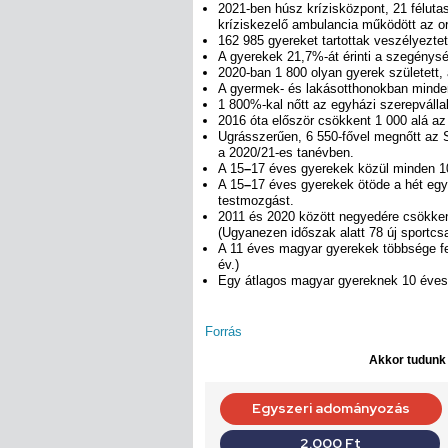
2021-ben húsz krízisközpont, 21 féluta
kríziskezelő ambulancia működött az o
162 985 gyereket tartottak veszélyeztet
A gyerekek 21,7%-át érinti a szegénysé
2020-ban 1 800 olyan gyerek született,
A gyermek- és lakásotthonokban minden 1
1 800%-kal nőtt az egyházi szerepválla
2016 óta először csökkent 1 000 alá a
Ugrásszerűen, 6 550-fővel megnőtt az
a 2020/21-es tanévben.
A 15
–
17 éves gyerekek közül minden 1
A 15
–
17 éves gyerekek ötöde a hét eg
testmozgást.
2011 és 2020 között negyedére csökke
(Ugyanezen időszak alatt 78 új sportcsa
A 11 éves magyar gyerekek többsége fe
év.)
Egy átlagos magyar gyereknek 10 évese
Forrás
Akkor tudunk d