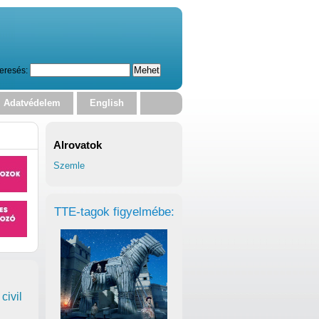
eresés:
Adatvédelem
English
Alrovatok
Szemle
TTE-tagok figyelmébe:
civil