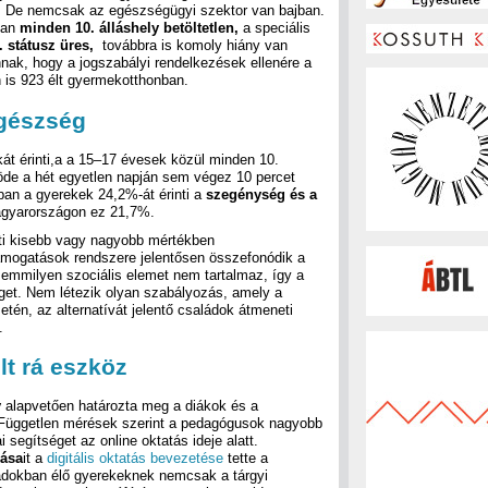
z. De nemcsak az egészségügyi szektor van bajban.
ban
minden 10. álláshely betöltetlen,
a speciális
 státusz üres,
továbbra is komoly hiány van
nak, hogy a jogszabályi rendelkezések ellenére a
is 923 élt gyermekotthonban.
gészség
át érinti,a a 15–17 évesek közül minden 10.
de a hét egyetlen napján sem végez 10 percet
an a gyerekek 24,2%-át érinti a
szegénység
és a
gyarországon ez 21,7%.
ti kisebb vagy nagyobb mértékben
támogatások rendszere jelentősen összefonódik a
emmilyen szociális elemet nem tartalmaz, így a
get. Nem létezik olyan szabályozás, amely a
etén, az alternatívát jelentő családok átmeneti
.
olt rá eszköz
y
alapvetően határozta meg a diákok és a
 Független mérések szerint a pedagógusok nagyobb
segítséget az online oktatás ideje alatt.
dása
it a
digitális oktatás bevezetése
tette a
ádokban élő gyerekeknek nemcsak a tárgyi