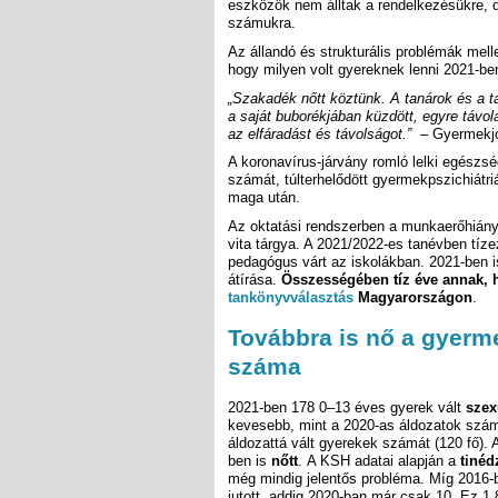
eszközök nem álltak a rendelkezésükre, d
számukra.
Az állandó és strukturális problémák melle
hogy milyen volt gyereknek lenni 2021-be
„Szakadék nőtt köztünk. A tanárok és a ta
a saját buborékjában küzdött, egyre távol
az elfáradást és távolságot.”
– Gyermekjo
A koronavírus-járvány romló lelki egész
számát, túlterhelődött gyermekpszichiátri
maga után.
Az oktatási rendszerben a munkaerőhián
vita tárgya. A 2021/2022-es tanévben tíze
pedagógus várt az iskolákban. 2021-ben is
átírása.
Összességében tíz éve annak,
tankönyvválasztás
Magyarországon
.
Továbbra is nő a gyerm
száma
2021-ben 178 0–13 éves gyerek vált
szex
kevesebb, mint a 2020-as áldozatok szám
áldozattá vált gyerekek számát (120 fő).
ben is
nőtt
. A KSH adatai alapján a
tinéd
még mindig jelentős probléma. Míg 2016-
jutott, addig 2020-ban már csak 10. Ez 1 8