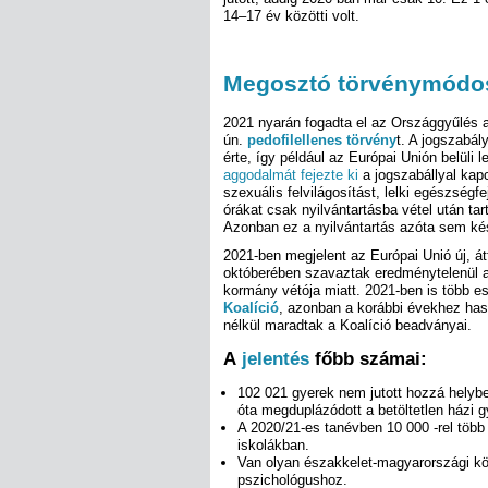
14–17 év közötti volt.
Megosztó törvénymódo
2021 nyarán fogadta el az Országgyűlés 
ún.
pedofilellenes törvény
t. A jogszabál
érte, így például az Európai Unión belüli
aggodalmát fejezte ki
a jogszabállyal kap
szexuális felvilágosítást, lelki egészségf
órákat csak nyilvántartásba vétel után ta
Azonban ez a nyilvántartás azóta sem kés
2021-ben megjelent az Európai Unió új, á
októberében szavaztak eredménytelenül 
kormány vétója miatt. 2021-ben is több ese
Koalíció
, azonban a korábbi évekhez has
nélkül maradtak a Koalíció beadványai.
A
jelentés
főbb számai:
102 021 gyerek nem jutott hozzá helyb
óta megduplázódott a betöltetlen házi
A 2020/21-es tanévben 10 000 -rel több
iskolákban.
Van olyan északkelet-magyarországi kör
pszichológushoz.