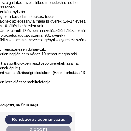
s-szolgáltatás, nyolc titkos menedékház és hét
rszágban.
ettként nyilván.
g és a társadalmi kirekesztődés.
 akinek az édesanyja maga is gyerek (14
–
17 éves).
0. állás betöltetlen volt.
lás az elmúlt 12 évben a nevelőszülői hálózatoknál.
z örökbefogadottak száma (901 gyerek)
 SNI-s
–
speciális nevelési igényű
–
gyerekek száma
0. rendszeresen dohányzik.
yetlen napján sem végez 10 percet meghaladó
nt a sportkörökben résztvevő gyerekek száma.
rnok épült.)
nt van a közösségi oldalakon. (Ezek korhatára 13
n lesz először mobiltelefonja.
olgozni, ha Ön is segít!