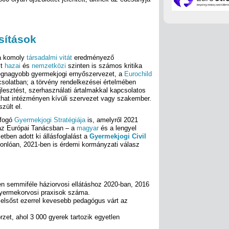
sítások
a komoly
társadalmi vitát
eredményező
yt
hazai
és
nemzetközi
szinten is számos kritika
 legnagyobb gyermekjogi ernyőszervezet, a
Eurochild
csolatban; a törvény rendelkezései értelmében
ejlesztést, szerhasználati ártalmakkal kapcsolatos
rthat intézményen kívüli szervezet vagy szakember.
zült el.
tfogó
Gyermekjogi Stratégiája
is, amelyről 2021
az Európai Tanácsban – a
magyar
és a lengyel
tben adott ki állásfoglalást a
Gyermekjogi Civil
onlóan, 2021-ben is érdemi kormányzati válasz
en semmiféle háziorvosi ellátáshoz 2020-ban, 2016
 gyermekorvosi praxisok száma.
 elsőst ezerrel kevesebb pedagógus várt az
zet, ahol 3 000 gyerek tartozik egyetlen