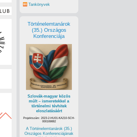
Tankönyvek
Történelemtanárok
(35.) Országos
Konferenciája
Szlovák-magyar közös
múlt – ismeretekkel a
történelmi tévhitek
eloszlatásáért
Projektszám: 2023-2-HU01-KA210-SCH-
000169882
A Történelemtanárok (35.)
Országos Konferenciájának