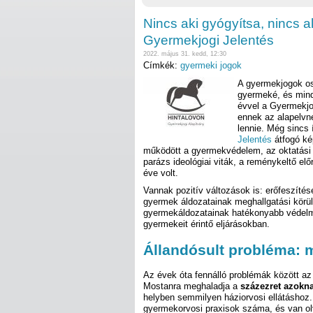
Nincs aki gyógyítsa, nincs a
Gyermekjogi Jelentés
2022. május 31. kedd, 12:30
Címkék:
gyermeki jogok
A gyermekjogok os
gyermeké, és mind
évvel a Gyermekjo
ennek az alapelvn
lennie. Még sincs 
Jelentés
átfogó kép
működött a gyermekvédelem, az oktatási
parázs ideológiai viták, a reménykeltő elő
éve volt.
Vannak pozitív változások is: erőfeszít
gyermek áldozatainak meghallgatási kör
gyermekáldozatainak hatékonyabb védelme 
gyermekeit érintő eljárásokban.
Állandósult probléma:
Az évek óta fennálló problémák között az 
Mostanra meghaladja a
százezret azokn
helyben semmilyen háziorvosi ellátáshoz.
gyermekorvosi praxisok száma, és van ol