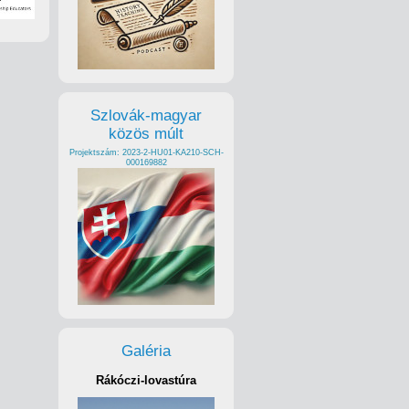
Szlovák-magyar
közös múlt
Projektszám: 2023-2-HU01-KA210-SCH-
000169882
Galéria
Rákóczi-lovastúra