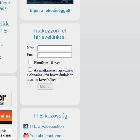
ténet
ász
Éljen a lehetőséggel!
cikk
Iratkozzon fel
TTE-
hírlevelünkre!
vita
s
TTE-közösség
TTE a Facebookon
Youtube-csatorna