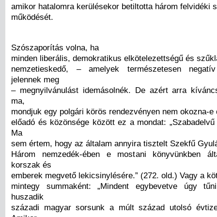
amikor hatalomra kerülésekor betiltotta három felvidéki 
működését.
Szószaporítás volna, ha
minden liberális, demokratikus elkötelezettségű és szűk
nemzetieskedő, – amelyek természetesen negatív
jelennek meg
– megnyilvánulást idemásolnék. De azért arra kívánc
ma,
mondjuk egy polgári körös rendezvényen nem okozna-e 
előadó és közönsége között ez a mondat: „Szabadelvű g
Ma
sem értem, hogy az általam annyira tisztelt Szekfű Gyul
Három nemzedék-ében e mostani könyvünkben által
korszak és
emberek megvető lekicsinylésére.” (272. old.) Vagy a köt
mintegy summaként: „Mindent egybevetve úgy tűn
huszadik
századi magyar sorsunk a múlt század utolsó évtize