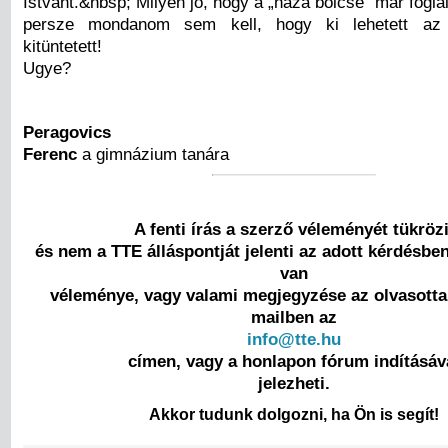
Istvánt.&nbsp; Milyen jó, hogy a „haza bölcse” már foglal
persze mondanom sem kell, hogy ki lehetett az 
kitüntetett!
Ugye?
Peragovics
Ferenc
a gimnázium tanára
A fenti írás a szerző véleményét tükrözi
és nem a TTE álláspontját jelenti az adott kérdésbe
van
véleménye, vagy valami megjegyzése az olvasottak
mailben az
info@tte.hu
címen, vagy a honlapon fórum indításáv
jelezheti.
Akkor tudunk dolgozni, ha Ön is segít!