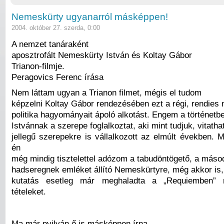
Nemeskürty ugyanarról másképpen!
2004. október 27. szerda, 0:00
A nemzet tanáraként
aposztrofált Nemeskürty István és Koltay Gábor
Trianon-filmje.
Peragovics Ferenc írása
Nem láttam ugyan a Trianon filmet, mégis el tudom
képzelni Koltay Gábor rendezésében ezt a régi, rendies
politika hagyományait ápoló alkotást. Engem a történet
Istvánnak a szerepe foglalkoztat, aki mint tudjuk, vitathat
jellegű szerepekre is vállalkozott az elmúlt években. 
én
még mindig tisztelettel adózom a tabudöntögető, a más
hadseregnek emléket állító Nemeskürtyre, még akkor is, 
kutatás esetleg már meghaladta a „Requiemben” m
tételeket.
Ma már nyilván ő is másképpen írna