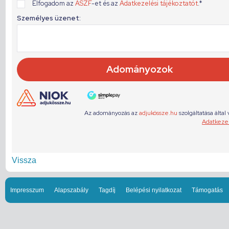
Vissza
Impresszum
Alapszabály
Tagdíj
Belépési nyilatkozat
Támogatás