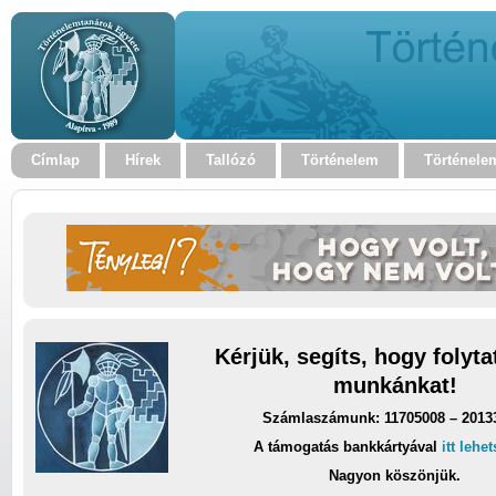
Címlap
Hírek
Tallózó
Történelem
Történele
Kérjük, segíts, hogy folyt
munkánkat!
Számlaszámunk: 11705008 – 2013
A támogatás bankkártyával
itt lehe
Nagyon köszönjük.