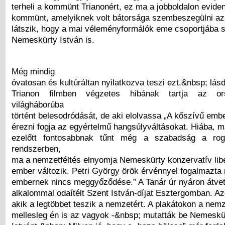
terheli a kommünt Trianonért, ez ma a jobboldalon eviden
kommünt, amelyiknek volt bátorsága szembeszegülni az 
látszik, hogy a mai véleményformálók eme csoportjába s
Nemeskürty István is.
Még mindig
óvatosan és kultúráltan nyilatkozva teszi ezt,&nbsp; lásd
Trianon filmben végzetes hibának tartja az o
világháborúba
történt belesodródását, de aki elolvassa „A kőszívű embe
érezni fogja az egyértelmű hangsúlyváltásokat. Hiába, m
ezelőtt fontosabbnak tűnt még a szabadság a rog
rendszerben,
ma a nemzetféltés elnyomja Nemeskürty konzervatív lib
ember változik. Petri György örök érvénnyel fogalmazta 
embernek nincs meggyőződése.” A Tanár úr nyáron átvet
alkalommal odaítélt Szent István-díjat Esztergomban. Azok
akik a legtöbbet teszik a nemzetért. A plakátokon a nem
mellesleg én is az vagyok -&nbsp; mutatták be Nemeskü