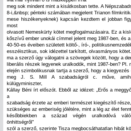
meg sok mindent mint a kisátkosban tette. A Népszabad
8-i,&nbsp; pénteki számában megjelent Trianon filmkriti
mese hiszékenyeknek) kapcsán kezdtem el jobban figy
most
olvasott Nemeskürty kötet megfogalmazásaira. Ez a kis
kőszívű ember unokái címmel jelent meg 1987-ben, és a
40-50-es éveiben született költő-, író-, politikusnemzedé
esszéisztikus, sok idézettel tarkított, olvasmányos kötet
ma a szerző úgy válogatni a szövegek között, hogy a d
liberális részek legyenek uralkodók, mint 1987-ben? Pl. 
elején szimbolikusnak tartja a szerző, hogy a kiegyezés 
meg J. S. Mill A szabadságról c. műve, amih
külügyminiszter,
Kállay Béni írt előszót. Ebből az idézet: „Erős a megg
a
szabadság érzete az emberi természet kiegészítő része,
szükséges az emberiség jólétére, mint a lég az élet fenn
későbbiekben a század végén uralkodóvá váló
önhittségről”
szól a szerző, szerinte Tisza megbocsáthatatlan hibát köv