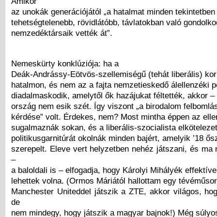
Amikor
az unokák generációjától „a hatalmat minden tekintetben
tehetségtelenebb, rövidlátóbb, távlatokban való gondolk
nemzedéktársaik vették át”.
Nemeskürty konklúziója: ha a
Deák-Andrássy-Eötvös-szellemiségű (tehát liberális) k
hatalmon, és nem az a fajta nemzetieskedő álellenzéki po
diadalmaskodik, amelytől ők hazájukat féltették, akkor – 
ország nem esik szét. Így viszont „a birodalom felbomlá
kérdése” volt. Érdekes, nem? Most mintha éppen az elle
sugalmaznák sokan, és a liberális-szocialista elköteleze
politikusgarnitúrát okolnák minden bajért, amelyik ’18 ős
szerepelt. Eleve vert helyzetben nehéz játszani, és ma
–
a baloldali is – elfogadja, hogy Károlyi Mihályék effektív
lehettek volna. (Ormos Máriától hallottam egy tévéműsor
Manchester Uniteddel játszik a ZTE, akkor világos, ho
de
nem mindegy, hogy játszik a magyar bajnok!) Még súlyo