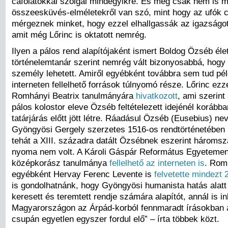
cáfolatokkal szolgál mindegyikre. És még csak nem is mi
összeesküvés-elméletekről van szó, mint hogy az ufók c
mérgeznek minket, hogy ezzel elhallgassák az igazságot 
amit még Lőrinc is oktatott nemrég.
Ilyen a pálos rend alapítójaként ismert Boldog Özséb élet
történelemtanár szerint nemrég vált bizonyosabbá, hogy v
személy lehetett. Amiről egyébként továbbra sem tud pél
interneten fellelhető források túlnyomó része. Lőrinc ez
Romhányi Beatrix tanulmányára
hivatkozott
, ami szerint
pálos kolostor eleve Özséb feltételezett idejénél korább
tatárjárás előtt jött létre. Ráadásul Özséb (Eusebius) ne
Gyöngyösi Gergely szerzetes 1516-os rendtörténetében b
tehát a XIII. századra datált Özsébnek eszerint hároms
nyoma nem volt. A Károli Gáspár Református Egyetemen
középkorász tanulmánya
fellelhető az interneten is
. Romh
egyébként Hervay Ferenc Levente is
felvetette mindezt
is gondolhatnánk, hogy Gyöngyösi humanista hatás alatt
keresett és teremtett rendje számára alapítót, annál is i
Magyarországon az Árpád-korból fennmaradt írásokban 
csupán egyetlen egyszer fordul elő” – írta többek közt.