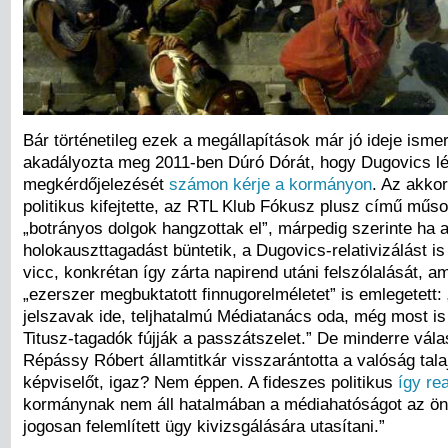
Bár történetileg ezek a megállapítások már jó ideje ism
akadályozta meg 2011-ben Dúró Dórát, hogy Dugovics l
megkérdőjelezését
számon kérje a kormányon
. Az akkor
politikus kifejtette, az RTL Klub Fókusz plusz című műs
„botrányos dolgok hangzottak el”, márpedig szerinte ha 
holokauszttagadást büntetik, a Dugovics-relativizálást i
vicc, konkrétan így zárta napirend utáni felszólalását, 
„ezerszer megbuktatott finnugorelméletet” is emlegetett:
jelszavak ide, teljhatalmú Médiatanács oda, még most i
Titusz-tagadók fújják a passzátszelet.” De minderre vála
Répássy Róbert államtitkár visszarántotta a valóság tala
képviselőt, igaz? Nem éppen. A fideszes politikus
így re
kormánynak nem áll hatalmában a médiahatóságot az ön 
jogosan felemlített ügy kivizsgálására utasítani.”