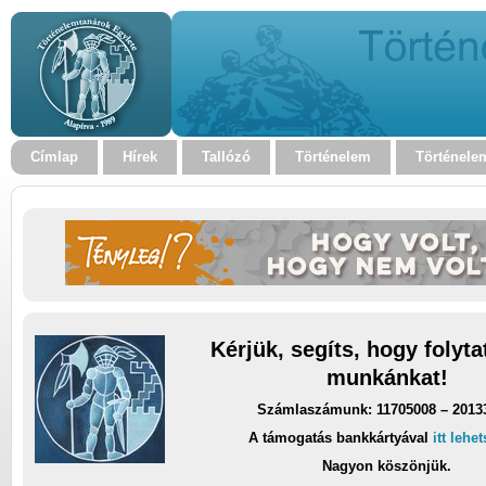
Címlap
Hírek
Tallózó
Történelem
Történele
Kérjük, segíts, hogy folyt
munkánkat!
Számlaszámunk: 11705008 – 2013
A támogatás bankkártyával
itt lehe
Nagyon köszönjük.