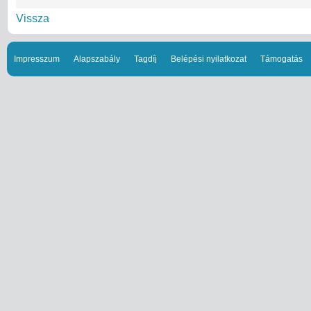
Vissza
Impresszum
Alapszabály
Tagdíj
Belépési nyilatkozat
Támogatás