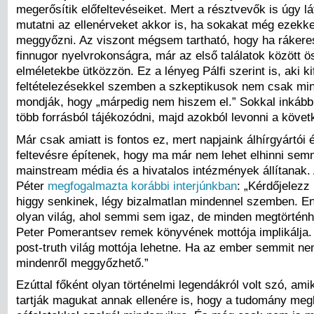
megerősítik előfeltevéseiket. Mert a résztvevők is úgy látj
mutatni az ellenérveket akkor is, ha sokakat még ezekke
meggyőzni. Az viszont mégsem tartható, hogy ha rákeres
finnugor nyelvrokonságra, már az első találatok között 
elméletekbe ütközzön. Ez a lényeg Pálfi szerint is, aki ki
feltételezésekkel szemben a szkeptikusok nem csak min
mondják, hogy „márpedig nem hiszem el.” Sokkal inkáb
több forrásból tájékozódni, majd azokból levonni a követ
Már csak amiatt is fontos ez, mert napjaink álhírgyártói 
feltevésre építenek, hogy ma már nem lehet elhinni semm
mainstream média és a hivatalos intézmények állítanak
Péter
megfogalmazta korábbi interjúnkban
: „Kérdőjelezz
higgy senkinek, légy bizalmatlan mindennel szemben. E
olyan világ, ahol semmi sem igaz, de minden megtörténh
Peter Pomerantsev remek könyvének mottója implikálja.
post-truth világ mottója lehetne. Ha az ember semmit ne
mindenről meggyőzhető.”
Ezúttal főként olyan történelmi legendákról volt szó, am
tartják magukat annak ellenére is, hogy a tudomány meg