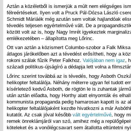
Aztán a közéletből is ismerjük a múlt nem elégséges is
félreértéseket. Ilyen volt a Pruck Pál-Dózsa László csere
Schmidt Máriáék még azután sem voltak hajlandóak elis
tévedés teljesen egyértelművé vált. De a propagandiszt
között volt az is, hogy Nagy Imrét igyekeztek marginalizá
emlékezetében – állapította meg Lőrinc.
Ott van aztán a közismert Columbo-szobor a Falk Miksa 
átlagos járókelőben azt a tévedést erősítheti, hogy a köz
rokoni szálak fűzik Peter Falkhoz.
Valójában nem igaz
, 
századi politikus-újságíró a dédapja lett volna a filmsztá
Lőrinc szerint továbbá az is tévedés, hogy Asboth Oszkár
helikopter feltalálója. Néhány méterre ugyan fel tudott e
kísérletező kedvű Asboth, de rögtön le is zuhantak jármű
után aztán előadta, hogy Horthy alatt elnyomták és elhall
kommunista propaganda pedig hamarosan kapott is az a
helikopter feltalálójaként kezdte hivatkozni a már Asbóth
kutatót. Az csak jóval később
vált egyértelművé
, hogy m
remek önreklámjáról van szó, amihez még a repülőgépeit 
köteleket és a vonólégcsavart sem átallotta eltüntetni n