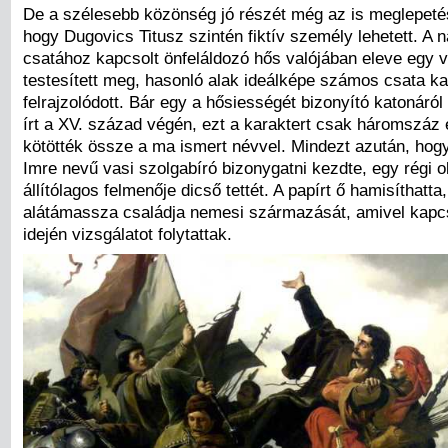
De a szélesebb közönség jó részét még az is meglepetés
hogy Dugovics Titusz szintén fiktív személy lehetett. A 
csatához kapcsolt önfeláldozó hős valójában eleve egy
testesített meg, hasonló alak ideálképe számos csata k
felrajzolódott. Bár egy a hősiességét bizonyító katonáról
írt a XV. század végén, ezt a karaktert csak háromszáz
kötötték össze a ma ismert névvel. Mindezt azután, hog
Imre nevű vasi szolgabíró bizonygatni kezdte, egy régi ok
állítólagos felmenője dicső tettét. A papírt ő hamisíthatta
alátámassza családja nemesi származását, amivel kapc
idején vizsgálatot folytattak.