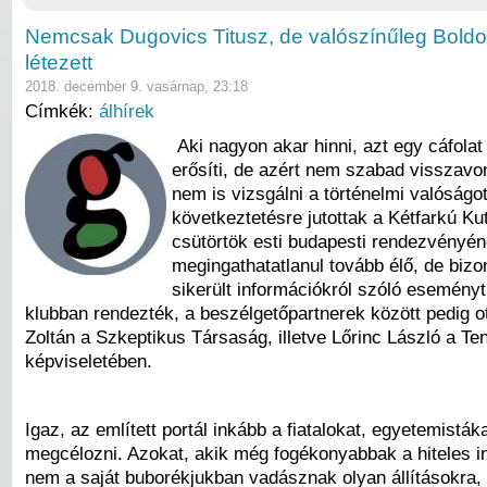
Nemcsak Dugovics Titusz, de valószínűleg Bol
létezett
2018. december 9. vasárnap, 23:18
Címkék:
álhírek
Aki nagyon akar hinni, azt egy cáfola
erősíti, de azért nem szabad visszavo
nem is vizsgálni a történelmi valóságot
következtetésre jutottak a Kétfarkú Ku
csütörtök esti budapesti rendezvényén
megingathatatlanul tovább élő, de bizo
sikerült információkról szóló esemény
klubban rendezték, a beszélgetőpartnerek között pedig ott
Zoltán a Szkeptikus Társaság, illetve Lőrinc László a T
képviseletében.
Igaz, az említett portál inkább a fiatalokat, egyetemisták
megcélozni. Azokat, akik még fogékonyabbak a hiteles i
nem a saját buborékjukban vadásznak olyan állításokra,