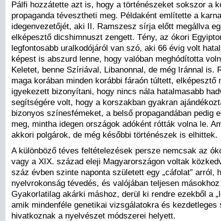
Pálfi hozzátette azt is, hogy a történészeket sokszor a k
propaganda tévesztheti meg. Példaként említette a karn
idegenvezetőjét, aki II. Ramszesz sírja előtt megállva e
elképesztő dicshimnuszt zengett. Tény, az ókori Egyipt
legfontosabb uralkodójáról van szó, aki 66 évig volt hat
képest is abszurd lenne, hogy valóban meghódította volna
Keletet, benne Szíriával, Libanonnal, de még Iránnal is
maga korában minden korábbi fáraón túltett, elképesztő
igyekezett bizonyítani, hogy nincs nála hatalmasabb ha
segítségére volt, hogy a korszakban gyakran ajándéko
bizonyos színesfémeket, a belső propagandában pedig e
meg, mintha idegen országok adóként rótták volna le. A
akkori polgárok, de még későbbi történészek is elhittek.
A különböző téves feltételezések persze nemcsak az ók
vagy a XIX. század eleji Magyarországon voltak közkedv
száz évben szinte naponta született egy „cáfolat” arról, 
nyelvrokonság tévedés, és valójában teljesen másokhoz
Gyakorlatilag akárki máshoz, derül ki rendre ezekből a „
amik mindenféle genetikai vizsgálatokra és kezdetleges 
hivatkoznak a nyelvészet módszerei helyett.