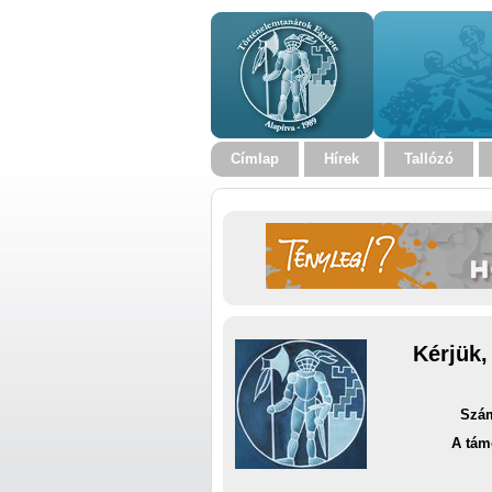
Címlap
Hírek
Tallózó
Kérjük,
Szám
A tám