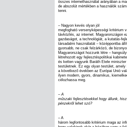
összes internethasználat arányában a m
de abszolút mértékben a használók szám
tenni.
– Nagyon kevés olyan jól
megfogható versenyképességi kritérium va
távközlés, az internet. Magyarországon ez
gazdaságot, a technológiát, a kutatás-fej
társadalmi használatát – középpontba áll
gyorsabb, ne csak felzárkózó, de bizonyo
Magyarországot hozzunk létre – hangsúl
létrehozott egy fejlesztéspolitikai kabinete
és ketten vagyunk Baráth Etele miniszter 
testületnek. Ez egy olyan testület, amely 
a következő években az Európai Unió va
ilyen modern, gyors, dinamikus, kiemelk
célozhassa meg.
– A
műszaki fejlesztésekkel hogy állunk, hisz
pénzekről lehet szó?
– A
három legfontosabb kritérium maga az inf
hogy valakinek akár a házában vagy a fal