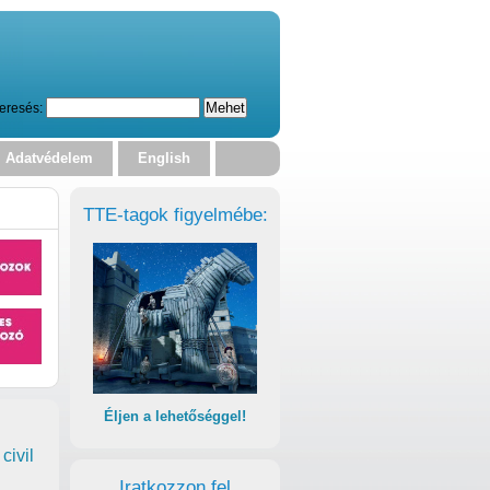
eresés:
Adatvédelem
English
TTE-tagok figyelmébe:
Éljen a lehetőséggel!
civil
Iratkozzon fel