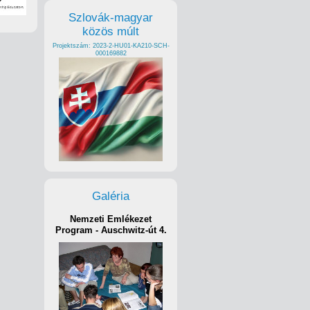
Szlovák-magyar
közös múlt
Projektszám: 2023-2-HU01-KA210-SCH-
000169882
Galéria
Nemzeti Emlékezet
Program - Auschwitz-út 4.