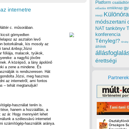
Platform
családtör
gy
emléknap
az internetre
előadás
Különóra
interjú
módszertani 
áttér c. műsorában.
tankönyv
NAT
konferencia
 kicsit görnyedten
lelapoz az asztalon levő
Tényleg!?
törvény
kön botorkálnak, kis mosoly az
álhírek
ni tanul.&nbsp;Józsi
állásfoglalá
fóliája, malacok, tyúkok,
ereke: a nagyfiú jövőre
érettségi
knek. A középső, a lány ápolónő
neki a zene a mindene. És
sználják is rendszeresen. Hát
– gondolta Józsi, meg hasznos
Partnerek
dni az internetről, ami fontos
s – tehát megtanuljuk!
ítógép-használat terén is.
tése, hanem a hozzáállás, a
: az ár. Hogy mennyiért lehet
nálunk a szélessávú internetet
ni számítógép-használók aránya.