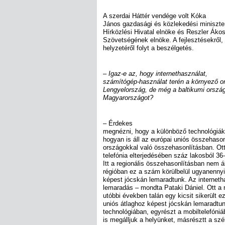
A szerdai Háttér vendége volt Kóka
János gazdasági és közlekedési miniszter
Hírközlési Hivatal elnöke és Reszler Ákos
Szövetségének elnöke. A fejlesztésekről,
helyzetéről folyt a beszélgetés.
– Igaz-e az, hogy internethasználat,
számítógép-használat terén a környező o
Lengyelország, de még a baltikumi orszá
Magyarországot?
– Érdekes
megnézni, hogy a különböző technológiá
hogyan is áll az európai uniós összehason
országokkal való összehasonlításban. Ott
telefónia elterjedésében száz lakosból 36
Itt a regionális összehasonlításban nem á
régióban ez a szám körülbelül ugyanennyi
képest jócskán lemaradtunk. Az interneth
lemaradás – mondta Pataki Dániel. Ott a r
utóbbi években talán egy kicsit sikerült e
uniós átlaghoz képest jócskán lemaradtun
technológiában, egyrészt a mobiltelefóni
is megálljuk a helyünket, másrésztt a sz