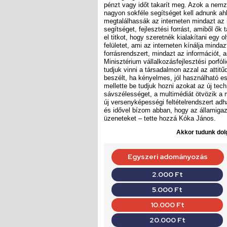
pénzt vagy időt takarít meg. Azok a nemze
nagyon sokféle segítséget kell adnunk ah
megtalálhassák az interneten mindazt az i
segítséget, fejlesztési forrást, amiből ők
el titkot, hogy szeretnék kialakítani egy ol
felületet, ami az interneten kínálja minda
forrásrendszert, mindazt az információt,
Minisztérium vállalkozásfejlesztési porfó
tudjuk vinni a társadalmon azzal az attitű
beszélt, ha kényelmes, jól használható e
mellette be tudjuk hozni azokat az új te
sávszélességet, a multimédiát ötvözik a 
új versenyképességi feltételrendszert a
és idővel bízom abban, hogy az államigaz
üzeneteket – tette hozzá Kóka János.
Akkor tudunk dolg