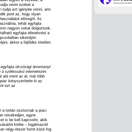
tudja venni ezeket a
n tudja ezt igénybe venni, ami
dik pont az, hogy olyan
 használatot elősegíti. Az
asználnia, tehát egyfajta
 amin nagyon sokat dolgoztunk,
alható egyfajta ellenérzést a
pcsolatban sikerüljön
pni, akkor a fejlődés töretlen
 egyfajta olcsósági árversenyt
e a szélessávú internetezés
t alá ment az ár, már több
iac kényszerítette ki az
nt ezt az
 a tortán osztoznak a piaci
an növekedjen, egyre
et is be kell kapcsolni, akik
vásárlói körbe – fogalmazott
n négy-ötezer forint közé fog