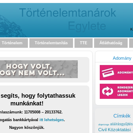
K
Történelem
Történelemtanítás
TTE
Átláthatóság
Adomány
 segíts, hogy folytathassuk
munkánkat!
laszámunk: 11705008 – 20133762.
Címkék
ogatás bankkártyával
itt lehetséges
.
aláírásgyűjtés
alapvizsga
Nagyon köszönjük.
Civil Közoktatási