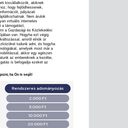
ti kisvállalkozók, akiknek
hoz, hogy fejlődhessenek,
nformációt, pályázati
 táplálkozhatnak. Nem árulok
yan virtuális internetes
zt a támogatást,
 ami a Gazdasági és Közlekedési
liójában van. Hogyha ezt végig
dváltozással, amiről elnök úr
szközöket tudunk adni, és hogyha
chnológiákat, amelyek most már a
mobilitással, akkor egy egészen
dhatunk az embereknek a kezébe,
gatás is befogadja ezeket az
ozni, ha Ön is segít!