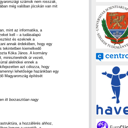
agyarországi számok nem rosszak,
ában még valóban jócskán van mit
n, mint az informatika, a
eket kell – a tudásalapú
lesztést és ezeknek a
ítani annak érdekében, hogy egy
s tekintetben kiemelkedő
yozta Kóka János. A kormány
t, miniszterelnök úr vezeti,
úrral alelnökei ennek a
kifejezetten azt célozza, hogy
lamennyi lehetősége hazánkban egy
edő Magyarország építését
en itt borzasztóan nagy
rastruktúra, a hozzáférés ahhoz,
ában legyen a vezeték, a