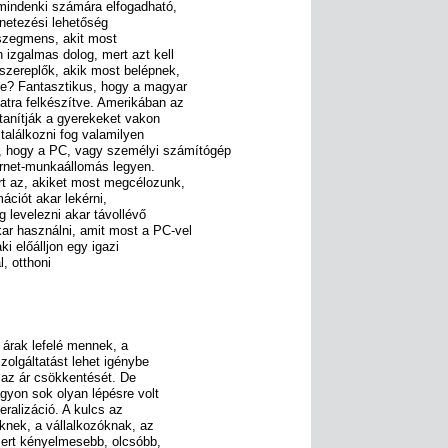
 mindenki számára elfogadható,
rnetezési lehetőség
 szegmens, akit most
izgalmas dolog, mert azt kell
 szereplők, akik most belépnek,
ve? Fantasztikus, hogy a magyar
latra felkészítve. Amerikában az
tanítják a gyerekeket vakon
találkozni fog valamilyen
 hogy a PC, vagy személyi számítógép
ernet-munkaállomás legyen.
rt az, akiket most megcélozunk,
ációt akar lekérni,
 levelezni akar távollévő
ar használni, amit most a PC-vel
i előálljon egy igazi
, otthoni
 árak lefelé mennek, a
zolgáltatást lehet igénybe
i az ár csökkentését. De
gyon sok olyan lépésre volt
eralizáció. A kulcs az
nek, a vállalkozóknak, az
mert kényelmesebb, olcsóbb,