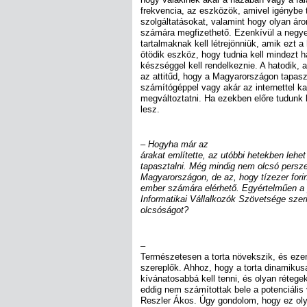
frekvencia, az eszközök, amivel igénybe 
szolgáltatásokat, valamint hogy olyan áro
számára megfizethető. Ezenkívül a negye
tartalmaknak kell létrejönniük, amik ezt a
ötödik eszköz, hogy tudnia kell mindezt h
készséggel kell rendelkeznie. A hatodik,
az attitűd, hogy a Magyarországon tapaszt
számítógéppel vagy akár az internettel ka
megváltoztatni. Ha ezekben előre tudunk lé
lesz.
– Hogyha már az
árakat említette, az utóbbi hetekben lehet
tapasztalni. Még mindig nem olcsó persz
Magyarországon, de az, hogy tízezer forin
ember számára elérhető. Egyértelműen a p
Informatikai Vállalkozók Szövetsége szeri
olcsóságot?
–
Természetesen a torta növekszik, és ezen
szereplők. Ahhoz, hogy a torta dinamikus
kívánatosabbá kell tenni, és olyan rétegek
eddig nem számítottak bele a potenciális 
Reszler Ákos. Úgy gondolom, hogy ez olya