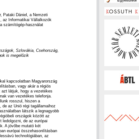
, Pataki Dániel, a Nemzeti
, az Informatikai Vállalkozók
 a számítógép-használat
rszágok, Szlovákia, Csehország,
gok is megelőzik
kkal kapcsolatban Magyarország
lításban, vagy akár a régiós
 azt látjuk, hogy a vezetékes
-nak van vezetékes telefonja.
llunk rosszul, hiszen a
, de az Unió régi tagállamaihoz
asználatban látszik a legnagyobb
égióbeli országok között az
zt ledolgozni, de az európai
k. A jövőbe mutató két
ában európai összehasonlításban
élessávú technológiában, az