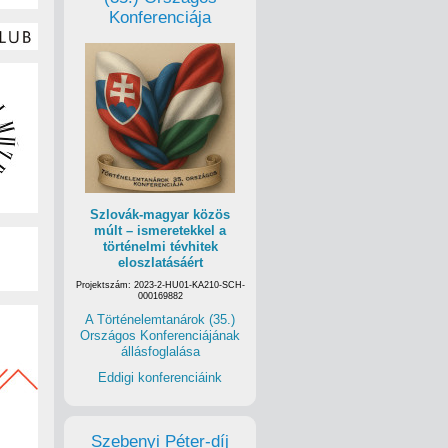
Konferenciája
Szlovák-magyar közös
múlt – ismeretekkel a
történelmi tévhitek
eloszlatásáért
Projektszám: 2023-2-HU01-KA210-SCH-
000169882
A Történelemtanárok (35.)
Országos Konferenciájának
állásfoglalása
Eddigi konferenciáink
Szebenyi Péter-díj