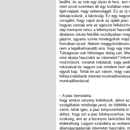
beállni, és az már egy olyan ár lesz, ami
mert ezzel szemben áll egy korlátlan inte
éjjel-nappal, nagy sebességgel. Ez az új
bekapcsolunk, a lakosság. Ez egy nagyon 
vizsgálni, hogy vajon azok az újabb piaci
hogyan vannak erre az egészre felkészít
nép mennyire nincs a billentyűzet haszná
általános iskola felsőbb osztályaiban meg
gépírni, ugyanis szinte mindegyikük majd 
formában ezzel. Nekem meggyőződésem,
nem a legalkalmasabb arra, hogy egy int
Túlságosan sok fölösleges dolog van. Me
mire akarja használni az internetet? Inform
moziműsort, vonatok indulását, vagy pedig
rokonaival és nagyon sok mindent nem ak
együtt kap. Tehát én azt várom, hogy valak
felhasználóbarát internet-munkaállomással
munkaállomással.
– A piac bemutatta,
hogy amikor verseny keletkezik, akkor az
szolgáltatás minősége javul, és többféle s
venni, tehát igen, a piac kényszerítette k
ahhoz, hogy ezt a piac kikényszerítse, na
szükség, ami az a bizonyos távközlési lib
érdekeltség. Legyen szándéka az emberek
államigazgatásnak internetet használni, 