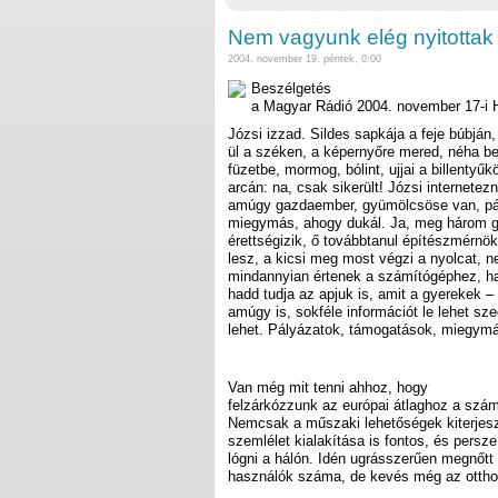
Nem vagyunk elég nyitottak 
2004. november 19. péntek, 0:00
Beszélgetés
a Magyar Rádió 2004. november 17-i H
Józsi izzad. Sildes sapkája a feje búbján,
ül a széken, a képernyőre mered, néha be
füzetbe, mormog, bólint, ujjai a billentyű
arcán: na, csak sikerült! Józsi internetez
amúgy gazdaember, gyümölcsöse van, pár 
miegymás, ahogy dukál. Ja, meg három gy
érettségizik, ő továbbtanul építészmérnö
lesz, a kicsi meg most végzi a nyolcat, 
mindannyian értenek a számítógéphez, ha
hadd tudja az apjuk is, amit a gyerekek 
amúgy is, sokféle információt le lehet sze
lehet. Pályázatok, támogatások, miegymá
Van még mit tenni ahhoz, hogy
felzárkózzunk az európai átlaghoz a szám
Nemcsak a műszaki lehetőségek kiterjesz
szemlélet kialakítása is fontos, és persze
lógni a hálón. Idén ugrásszerűen megnőtt 
használók száma, de kevés még az ottho