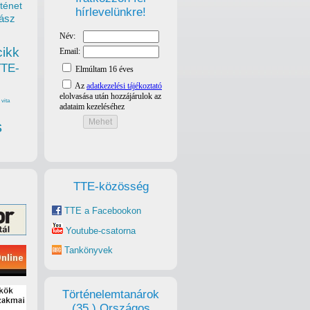
ténet
hírlevelünkre!
ász
cikk
TTE-
vita
s
TTE-közösség
TTE a Facebookon
Youtube-csatorna
Tankönyvek
Történelemtanárok
(35.) Országos