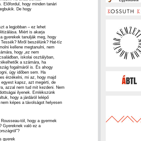
Előfordul, hogy minden tanári
megbukik. De hogy
zt a legjobban – ez lehet
tizálása. Miért is akarja
y a gyerekek tanulják meg, hogy
 Tessék? Miről beszélünk? Hat-tíz
ámolni kellene megtanulni, nem
 számára, hogy „ez nem
saládban, iskolai osztályban,
rzékelhetők a számára, ha
ország fogalmáról is. És ahogy
ogni, úgy időben sem. Ha
es érzékelni, mi az, hogy majd
 egyest kapsz, azt megérti, de
a, azzal nem tud mit kezdeni. Nem
adottságai ilyenek. Emlékszünk
tuk, hogy a járdáról lelépő
t nem képes a távolságot helyesen
k Rousseau-tól, hogy a gyermek
ük? Gyereknek való ez a
országról”?
s gyerek