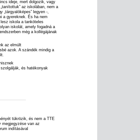
ncs ideje, mert dolgozik, vagy
„tanítottuk” az iskolában, nem a
gy „tárgyalóképes” legyen -,
esni a gyereknek. És ha nem
esz iskola a tanköteles
olyan iskolát, amely fogadná a
 rendszerben még a kollégájának
nk az elmúlt
sbé azok. A szándék mindig a
t.
 hisznek
 szolgálják, és hatékonyak
ményét tükrözik, és nem a TTE
gy megjegyzése van az
órum indításával