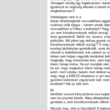
Jómagam mindig úgy fogalmaztam: bukás. 
igyekezet és segítség ellenére a tanuló 
megbuktassam?!
Voltaképpen nem is a
bukás lehetőségének visszaállítása aggas
szakmai viták tárgya -, hanem annak átpoli
visszaállítani a Fidesz a buktatást? Hog
„ez nem következmények nélküli ország”.
éves gyerekekről. Nekik írni, olvasni, sz
politizálni. Mit jelent egy ekkora gyerek
következmények nélküli ország”? Ő még c
esetleg lakóhelyben gondolkodik, ezek é
sikerült is beléültetnünk már valamit az 
térben nem képes nagyobb távlatokat bef
megtudja, hogy kistestvére lesz, nem kép
kilenc hónap múlva. Ha azt mondják neki,
ha azt, hogy megbuksz kilenc hónap múlv
azért, mert ostoba, hanem mert életkori 
még, hogy a KRESZ-oktatáson is azt tanul
gyerekre különösen vigyáznunk kell, mer
érzékelni? Hát az időt sem.
Mi
felnőttek viszont kétszázötven éve tudju
nem kicsinyített felnőtt. Mára elfelejtett
gondolat a „nem következmények nélküli 
Nézzük meg, mire is készülünk! A hatéve