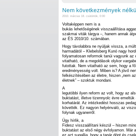
Nem következmények nélkül
2010. március 18. csütörtök, 0:00
Voltaképpen nem is a
bukás lehetőségének visszaállítása aggas
szakmai viták tárgya –, hanem annak átpol
az ÉS 2010/10. számában.
Hogy távolabbra ne nyúljak vissza, a múl
harmadától – Klebelsberg Kunó nagy hord
folyamatosan reformok tanúi vagyunk az 
vitatható, de a megoldások olykor vargabe
futottak. Nem vitatható az sem, hogy a f
eredményesség volt. Miben is? A jövő ne
felkészítésében az életre, hiszen „nem a
életnek” – szoktuk mondani.
A
legutóbbi ilyen reform az volt, hogy az a
buktatást, illetve tizennyolc évre emeltük
korhatárát. Az intézkedést hosszas pedagó
követték. Ez nagyon helyénvaló, az viszon
folynak ugyanerről.
Úgy hírlik, a
Fidesz visszaállítani készül – hiszen min
buktatást az első négy évfolyamon. Már 
ez azt sugallja, hogy a tanár dönt és csel