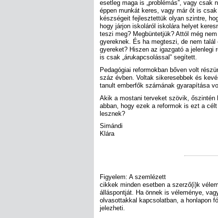
esetleg maga is „problémás”, vagy csak ni
éppen munkát keres, vagy már őt is csak 
készségeit fejlesztettük olyan szintre, ho
hogy járjon iskoláról iskolára helyet ker
teszi meg? Megbüntetjük? Attól még nem l
gyereknek. És ha megteszi, de nem talál 
gyereket? Hiszen az igazgató a jelenlegi
is csak „árukapcsolással” segített.
Pedagógiai reformokban bőven volt részü
száz évben. Voltak sikeresebbek és kevé
tanult emberfők számának gyarapítása vol
Akik a mostani terveket szövik, őszintén
abban, hogy ezek a reformok is ezt a célt
lesznek?
Simándi
Klára
Figyelem: A szemlézett
cikkek minden esetben a szerző(i)k véle
álláspontját. Ha önnek is véleménye, va
olvasottakkal kapcsolatban, a honlapon f
jelezheti.