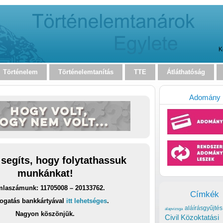
K
Történelem
Történelemtanítás
TTE
Átláthatóság
Adomány
 segíts, hogy folytathassuk
munkánkat!
laszámunk: 11705008 – 20133762.
Címkék
ogatás bankkártyával
itt lehetséges
.
aláírásgyűjtés
alapvizsga
Nagyon köszönjük.
Civil Közoktatási