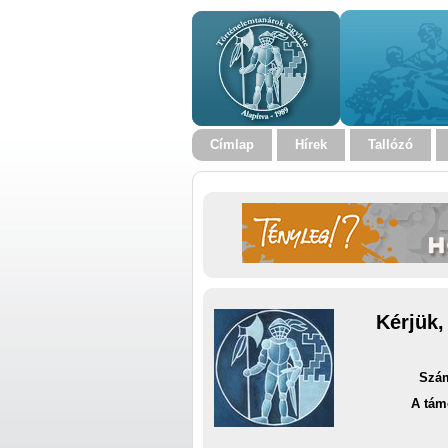
Címlap
Hírek
Tallózó
Kérjük,
Szám
A tám