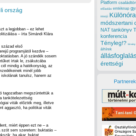
Platform
családtör
gy
emléknap
i ország
előadás
Különóra
interjú
módszertani 
zt a legjobban – ez lehet
tankönyv
NAT
itizálása – írta Simándi Klára
konferencia
Tényleg!?
törvény
t század első
álhírek
erejű programjától kezdve –
állásfoglalá
oktatásban. A jó szándék sosem
tűket írtak le, zsákutcába
érettségi
ő cél mindig a hatékonyság, az
mzedékeinek minél jobb
z iskolának tanulsz, hanem az
Partnerek
lsó tagozatban megszüntettük a
 a tankötelezettség
giai viták előzték meg, illetve
t aggasztó, ha politikai viták
dent, miért éppen ezt ne – a
a szót sem szeretem: buktatás –
ekszik: ha akar, buktat.