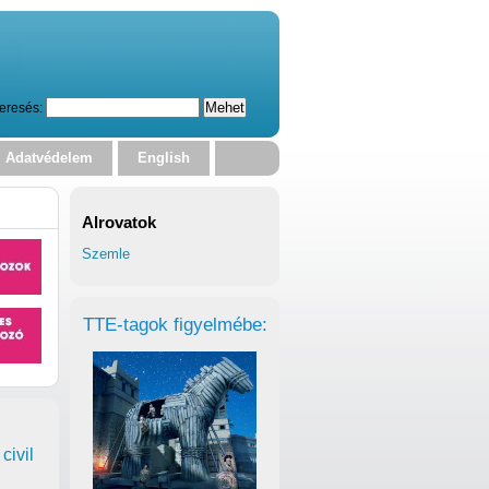
eresés:
Adatvédelem
English
Alrovatok
Szemle
TTE-tagok figyelmébe:
civil