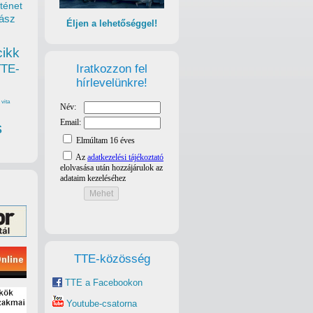
ténet
ász
Éljen a lehetőséggel!
cikk
Iratkozzon fel
TTE-
hírlevelünkre!
vita
s
TTE-közösség
TTE a Facebookon
Youtube-csatorna