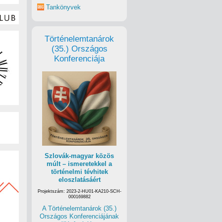
Tankönyvek
Történelemtanárok
(35.) Országos
Konferenciája
Szlovák-magyar közös
múlt – ismeretekkel a
történelmi tévhitek
eloszlatásáért
Projektszám: 2023-2-HU01-KA210-SCH-
000169882
A Történelemtanárok (35.)
Országos Konferenciájának