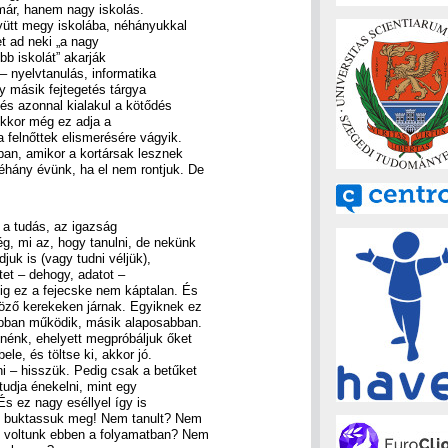
már, hanem nagy iskolás.
yütt megy iskolába, néhányukkal
et ad neki „a nagy
bb iskolát” akarják
– nyelvtanulás, informatika
gy másik fejtegetés tárgya
 és azonnal kialakul a kötődés
ekkor még ez adja a
 felnőttek elismerésére vágyik.
an, amikor a kortársak lesznek
hány évünk, ha el nem rontjuk. De
 a tudás, az igazság
, mi az, hogy tanulni, de nekünk
juk is (vagy tudni véljük),
tet – dehogy, adatot –
ig ez a fejecske nem káptalan. És
öző kerekeken járnak. Egyiknek ez
bban működik, másik alaposabban.
énk, ehelyett megpróbáljuk őket
le, és töltse ki, akkor jó.
i – hisszük. Pedig csak a betűket
tudja énekelni, mint egy
 És ez nagy eséllyel így is
: buktassuk meg! Nem tanult? Nem
 voltunk ebben a folyamatban? Nem