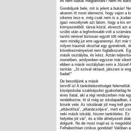
mi nem tudtuk megtanítani? Nem mi buk
Gondoljunk bele, mit is jelent a bukás! N
akarom itt most elemezni, hogy vajon a 
sikeres lesz-e, még csak nem is a „kuda
igazi veszélynek azt látom, hogy a kis e
környezetéből, társai közül, elveszti azt a
szülei után a legfontosabb volt a számár
tanító nénivel biztosan együtt tölt néhány
nem mindig jut erre ugyanennyi. Azt már 
milyen traumát okozhat egy gyereknek, d
következményeivel nem foglalkozunk. Egy
másik osztályba, és kész. Aztán teljesíts
menetben, amilyenben egyszer már sikerte
ebben a másik osztályban sem a József Att
tanítás: „Jó szóval oktasd, játszani is e
fiadat!”
De beszéljünk a másik
tervről is! A tankötelezettséget felemeltük
középiskolai szakképzést gyakorlatilag fe
éves fiatal, aki a régi rendszerben már e
rendelkezne, itt ül még az iskolapadban,
bírunk vele. Az iskolának jól meg kell gond
„eltávolítsa”, „eltanácsolja-e”, mert ezt cs
neki másik iskolát, hiszen tanköteles. Ez 
helyébe jót vár”, és a tőle áthelyezett d
dolgunk. No de most majd ez is megoldód
Felháborítóan cinikus gondolat! Valóban az