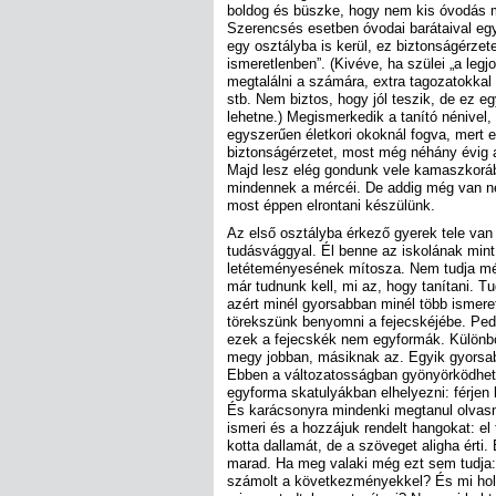
boldog és büszke, hogy nem kis óvodás 
Szerencsés esetben óvodai barátaival eg
egy osztályba is kerül, ez biztonságérzet
ismeretlenben”. (Kivéve, ha szülei „a legjo
megtalálni a számára, extra tagozatokkal 
stb. Nem biztos, hogy jól teszik, de ez e
lehetne.) Megismerkedik a tanító nénivel,
egyszerűen életkori okoknál fogva, mert 
biztonságérzetet, most még néhány évig a
Majd lesz elég gondunk vele kamaszkoráb
mindennek a mércéi. De addig még van né
most éppen elrontani készülünk.
Az első osztályba érkező gyerek tele van
tudásvággyal. Él benne az iskolának mint
letéteményesének mítosza. Nem tudja még
már tudnunk kell, mi az, hogy tanítani. Tud
azért minél gyorsabban minél több ismere
törekszünk benyomni a fejecskéjébe. Ped
ezek a fejecskék nem egyformák. Különb
megy jobban, másiknak az. Egyik gyorsa
Ebben a változatosságban gyönyörködhetn
egyforma skatulyákban elhelyezni: férjen be
És karácsonyra mindenki megtanul olvasn
ismeri és a hozzájuk rendelt hangokat: el 
kotta dallamát, de a szöveget aligha érti.
marad. Ha meg valaki még ezt sem tudja
számolt a következményekkel? És mi hol