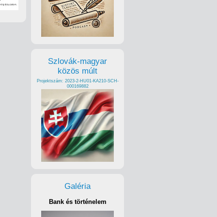
Szlovák-magyar
közös múlt
Projektszám: 2023-2-HU01-KA210-SCH-
000169882
Galéria
Bank és történelem