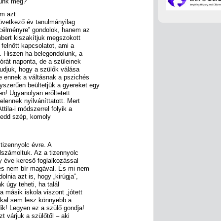
tunk meg?
em azt
következő év tanulmányilag
rcélményre” gondolok, hanem az
mbert kiszakítjuk megszokott
 felnőtt kapcsolatot, ami a
a. Hiszen ha belegondolunk, a
 órát naponta, de a szüleinek
tudjuk, hogy a szülők válása
e ennek a váltásnak a pszichés
szerűen beültetjük a gyereket egy
en! Ugyanolyan erőltetett
lennek nyilváníttatott. Mert
ila-i módszerrel folyik a
ngedd szép, komoly
 tizennyolc évre. A
lszámoltuk. Az a tizennyolc
gy éve kereső foglalkozással
 és nem bír magával. És mi nem
olnia azt is, hogy „kirúgja”,
ak úgy teheti, ha talál
a másik iskola viszont „jótett
iákkal sem lesz könnyebb a
ik! Legyen ez a szülő gondja!
t várjuk a szülőtől – aki