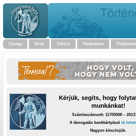
Címlap
Hírek
Tallózó
Történelem
Történele
Kérjük, segíts, hogy folyt
munkánkat!
Számlaszámunk: 11705008 – 2013
A támogatás bankkártyával
itt lehe
Nagyon köszönjük.