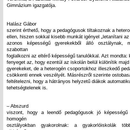
Gimnázium igazgatója.
Halász Gábor
szerint érthető, hogy a pedagógusok tiltakoznak a heter
ellen, hiszen sokkal kisebb munkát igényel „letanítani a
azonos képességű gyerekekből álló osztálynak, m
szabottan
foglalkozni az eltérő képességű tanulókkal. Azt mondta: 
fenyeget az, hogy ezentúl az iskolán belül különítik majd 
gyerekeket, de a heterogén csoportokhoz illeszkedő peda
csökkenti ennek veszélyét. Másrészről szerinte ostobas
feltételezni, hogy a hátrányos helyzetű diákok automati
tehetségtelenek is.
– Abszurd
viszont, hogy a leendő pedagógusok jó képességű d
homogén
osztályokban gyakorolnak: a gyakorlóiskolák töb