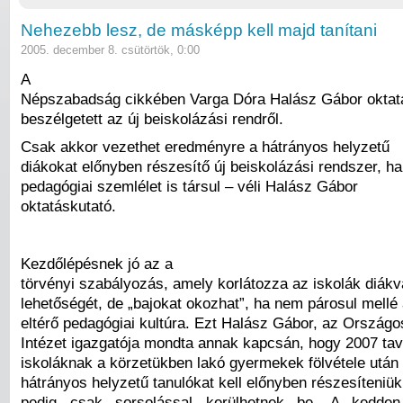
Nehezebb lesz, de másképp kell majd tanítani
2005. december 8. csütörtök, 0:00
A
Népszabadság cikkében Varga Dóra Halász Gábor oktat
beszélgetett az új beiskolázási rendről.
Csak akkor vezethet eredményre a hátrányos helyzetű
diákokat előnyben részesítő új beiskolázási rendszer, ha
pedagógiai szemlélet is társul – véli Halász Gábor
oktatáskutató.
Kezdőlépésnek jó az a
törvényi szabályozás, amely korlátozza az iskolák diákv
lehetőségét, de „bajokat okozhat”, ha nem párosul mellé 
eltérő pedagógiai kultúra. Ezt Halász Gábor, az Országo
Intézet igazgatója mondta annak kapcsán, hogy 2007 tav
iskoláknak a körzetükben lakó gyermekek fölvétele után
hátrányos helyzetű tanulókat kell előnyben részesíteniük
pedig csak sorsolással kerülhetnek be. A kedden