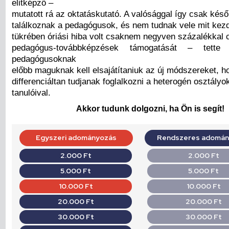
elitképző –
mutatott rá az oktatáskutató. A valósággal így csak késő
találkoznak a pedagógusok, és nem tudnak vele mit kez
tükrében óriási hiba volt csaknem negyven százalékkal 
pedagógus-továbbképzések támogatását – tett
pedagógusoknak
előbb maguknak kell elsajátítaniuk az új módszereket, 
differenciáltan tudjanak foglalkozni a heterogén osztályo
tanulóival.
Akkor tudunk dolgozni, ha Ön is segít!