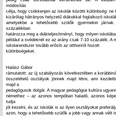
módosítás
célja, hogy csökkenjen az iskolák közötti különbség: ne
kizárólag hátrányos helyzetű diákokkal foglalkozó iskolá
amelyekbe a tehetősebb szülők gyermekei járnak.
százalékban
határozza meg a diákteljesítményt, hogy milyen iskolába
például a svédeknél ez az arány csak 7-10 százalék. A 
iskolarendszer tovább erősíti az otthonról hozott
különbségeket.
Halász Gábor
rámutatott: az új szabályozás következtében a korábbin
összetételű osztályok jönnek majd létre, ami kezdet
majd a
pedagógusok dolgát. A magyar pedagógiai kultúra ugyani
némethez – az azonos tempóban haladó, azonos képe
tudja
jól kezelni, és az iskolák is az ilyen osztályokat preferálj
azon, hogy a tehetősebb szülők a jobb vagy annak vélt is