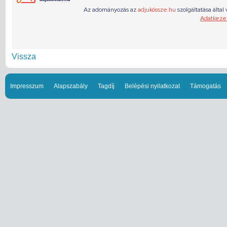
Vissza
Impresszum
Alapszabály
Tagdíj
Belépési nyilatkozat
Támogatás