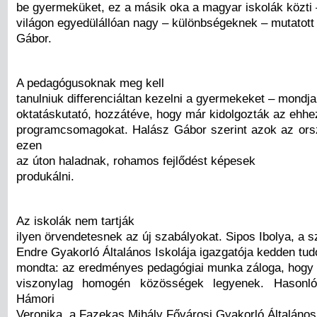
be gyermeküket, ez a másik oka a magyar iskolák közti
világon egyedülállóan nagy – különbségeknek – mutatott
Gábor.
A pedagógusoknak meg kell
tanulniuk differenciáltan kezelni a gyermekeket – mondja
oktatáskutató, hozzátéve, hogy már kidolgozták az ehh
programcsomagokat. Halász Gábor szerint azok az or
ezen
az úton haladnak, rohamos fejlődést képesek
produkálni.
Az iskolák nem tartják
ilyen örvendetesnek az új szabályokat. Sipos Ibolya, a 
Endre Gyakorló Általános Iskolája igazgatója kedden tud
mondta: az eredményes pedagógiai munka záloga, hogy 
viszonylag homogén közösségek legyenek. Hasonlóa
Hámori
Veronika, a Fazekas Mihály Fővárosi Gyakorló Általános