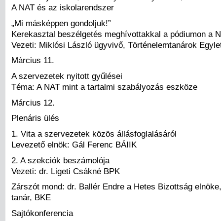
A NAT és az iskolarendszer
„Mi másképpen gondoljuk!”
Kerekasztal beszélgetés meghívottakkal a pódiumon a N
Vezeti: Miklósi László ügyvivő, Történelemtanárok Egyle
Március 11.
A szervezetek nyitott gyűlései
Téma: A NAT mint a tartalmi szabályozás eszköze
Március 12.
Plenáris ülés
1. Vita a szervezetek közös állásfoglalásáról
Levezető elnök: Gál Ferenc BÁIIK
2. A szekciók beszámolója
Vezeti: dr. Ligeti Csákné BPK
Zárszót mond: dr. Ballér Endre a Hetes Bizottság elnöke
tanár, BKE
Sajtókonferencia