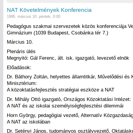
NAT Követelmények Konferencia
1995. március 10. péntek, 0:00
Pedagógus szakmai szervezetek közös konferenciája Ve
Gimnázium (1039 Budapest, Csobánka tér 7.)
Március 10.
Plenáris ülés
Megnyitó: Gál Ferenc, ált. isk. igazgató, levezető elnök
Előadások:
Dr. Báthory Zoltán, helyettes államtitkár, Művelődési és 
Minisztérium:
A közoktatásfejlesztés stratégiai eszköze a NAT
Dr. Mihály Ottó igazgató, Országos Közoktatási Intézet:
A NAT és az iskolai személyiségfejlesztési dilemmái
Horn György, pedagógiai vezető, Alternatív Közgazdasá
A NAT az iskolában
Dr. Setényi János, tudományos osztályvezető, Oktatásku