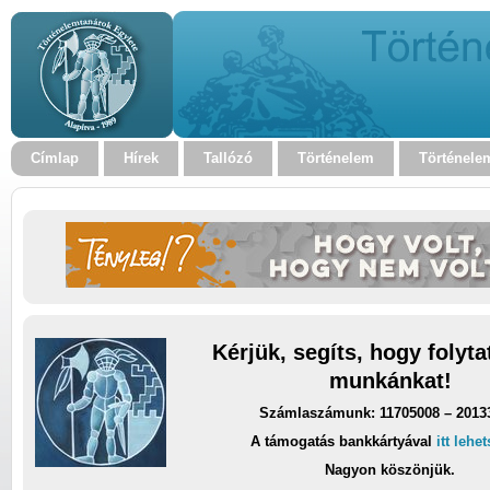
Címlap
Hírek
Tallózó
Történelem
Történele
Kérjük, segíts, hogy folyt
munkánkat!
Számlaszámunk: 11705008 – 2013
A támogatás bankkártyával
itt lehe
Nagyon köszönjük.