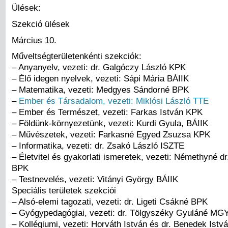
Ülések:
Szekció ülések
Március 10.
Műveltségterületenkénti szekciók:
– Anyanyelv, vezeti: dr. Galgóczy László KPK
– Élő idegen nyelvek, vezeti: Sápi Mária BÁIIK
– Matematika, vezeti: Medgyes Sándorné BPK
–
Ember és Társadalom, vezeti: Miklósi László TTE
– Ember és Természet, vezeti: Farkas István KPK
– Földünk-környezetünk, vezeti: Kurdi Gyula, BÁIIK
– Művészetek, vezeti: Farkasné Egyed Zsuzsa KPK
– Informatika, vezeti: dr. Zsakó László ISZTE
– Életvitel és gyakorlati ismeretek, vezeti: Némethyné dr
BPK
– Testnevelés, vezeti: Vitányi György BÁIIK
Speciális területek szekciói
– Alsó-elemi tagozati, vezeti: dr. Ligeti Csákné BPK
– Gyógypedagógiai, vezeti: dr. Tölgyszéky Gyuláné MG
– Kollégiumi, vezeti: Horváth István és dr. Benedek Is