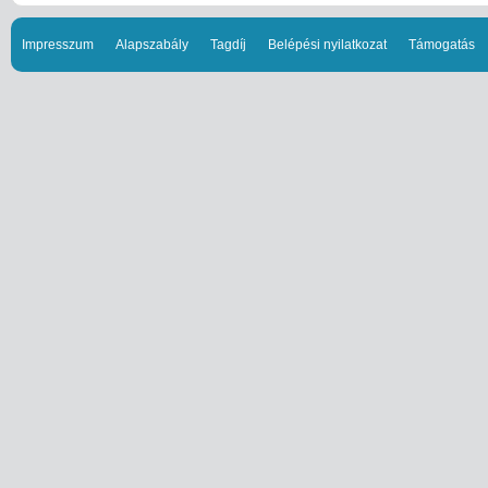
Impresszum
Alapszabály
Tagdíj
Belépési nyilatkozat
Támogatás