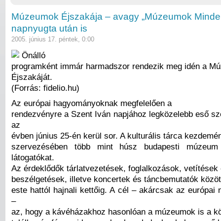
Múzeumok Éjszakája – avagy „Múzeumok Minde
napnyugta után is
2005. június 17. péntek, 0:00
Önálló
programként immár harmadszor rendezik meg idén a M
Éjszakáját.
(Forrás: fidelio.hu)
Az európai hagyományoknak megfelelően a
rendezvényre a Szent Iván napjához legközelebb eső s
az
évben június 25-én kerül sor. A kulturális tárca kezdem
szervezésében több mint húsz budapesti múzeum
látogatókat.
Az érdeklődők tárlatvezetések, foglalkozások, vetítések
beszélgetések, illetve koncertek és táncbemutatók közöt
este hattól hajnali kettőig. A cél – akárcsak az európa
–
az, hogy a kávéházakhoz hasonlóan a múzeumok is a köz