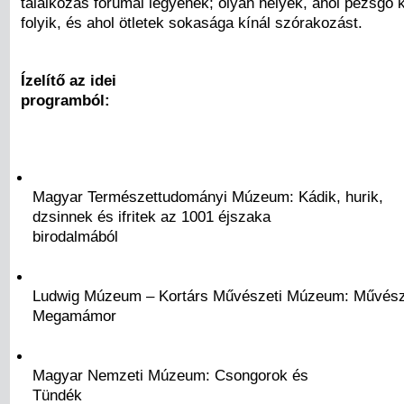
találkozás fórumai legyenek; olyan helyek, ahol pezsgő ku
folyik, és ahol ötletek sokasága kínál szórakozást.
Ízelítő az idei
programból:
Magyar Természettudományi Múzeum: Kádik, hurik,
dzsinnek és ifritek az 1001 éjszaka
birodalmából
Ludwig Múzeum – Kortárs Művészeti Múzeum: Művész
Megamámor
Magyar Nemzeti Múzeum: Csongorok és
Tündék