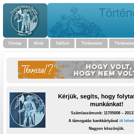
Címlap
Hírek
Tallózó
Történelem
Történele
Kérjük, segíts, hogy folyt
munkánkat!
Számlaszámunk: 11705008 – 2013
A támogatás bankkártyával
itt lehe
Nagyon köszönjük.