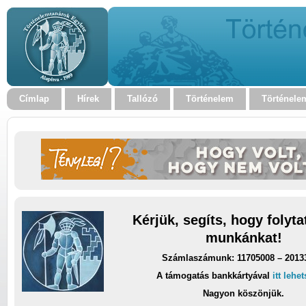
Címlap
Hírek
Tallózó
Történelem
Történele
Kérjük, segíts, hogy folyt
munkánkat!
Számlaszámunk: 11705008 – 2013
A támogatás bankkártyával
itt lehe
Nagyon köszönjük.