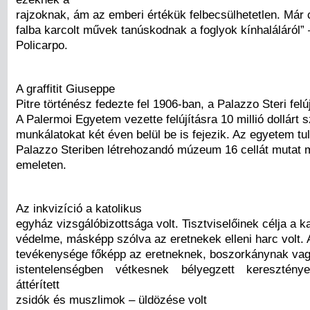
rajzoknak, ám az emberi értékük felbecsülhetetlen. Már
falba karcolt művek tanúskodnak a foglyok kínhaláláról” 
Policarpo.
A graffitit Giuseppe
Pitre történész fedezte fel 1906-ban, a Palazzo Steri fel
A Palermoi Egyetem vezette felújításra 10 millió dollárt 
munkálatokat két éven belül be is fejezik. Az egyetem tu
Palazzo Steriben létrehozandó múzeum 16 cellát mutat m
emeleten.
Az inkvizíció a katolikus
egyház vizsgálóbizottsága volt. Tisztviselőinek célja a k
védelme, másképp szólva az eretnekek elleni harc volt. A
tevékenysége főképp az eretneknek, boszorkánynak va
istentelenségben vétkesnek bélyegzett keresztén
áttérített
zsidók és muszlimok – üldözése volt