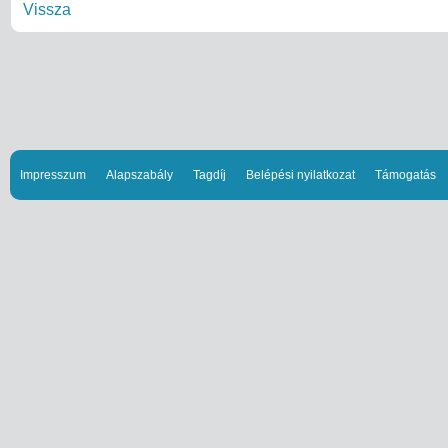
Vissza
Impresszum
Alapszabály
Tagdíj
Belépési nyilatkozat
Támogatás