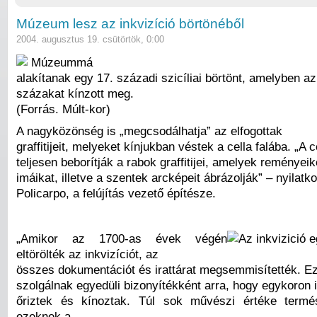
Múzeum lesz az inkvizíció börtönéből
2004. augusztus 19. csütörtök, 0:00
Múzeummá
alakítanak egy 17. századi szicíliai börtönt, amelyben az
százakat kínzott meg.
(Forrás. Múlt-kor)
A nagyközönség is „megcsodálhatja” az elfogottak
graffitijeit, melyeket kínjukban véstek a cella falába. „A ce
teljesen beborítják a rabok graffitijei, amelyek reményeik
imáikat, illetve a szentek arcképeit ábrázolják” – nyilat
Policarpo, a felújítás vezető építésze.
„Amikor az 1700-as évek végén
eltörölték az inkvizíciót, az
összes dokumentációt és irattárat megsemmisítették. Eze
szolgálnak egyedüli bizonyítékként arra, hogy egykoron 
őriztek és kínoztak. Túl sok művészi értéke termé
ezeknek a