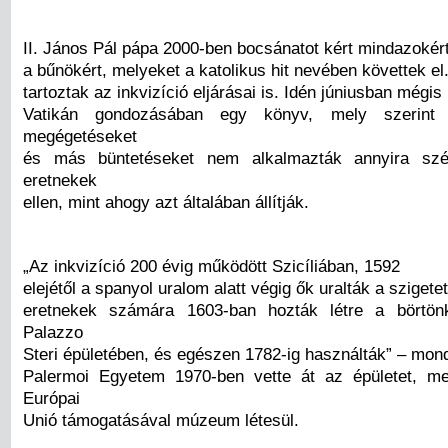
II. János Pál pápa 2000-ben bocsánatot kért mindazokér
a bűnökért, melyeket a katolikus hit nevében követtek e
tartoztak az inkvizíció eljárásai is. Idén júniusban mégis
Vatikán gondozásában egy könyv, mely szerint 
megégetéseket
és más büntetéseket nem alkalmazták annyira szé
eretnekek
ellen, mint ahogy azt általában állítják.
„Az inkvizíció 200 évig működött Szicíliában, 1592
elejétől a spanyol uralom alatt végig ők uralták a szigete
eretnekek számára 1603-ban hozták létre a börtö
Palazzo
Steri épületében, és egészen 1782-ig használták” – mond
Palermoi Egyetem 1970-ben vette át az épületet, m
Európai
Unió támogatásával múzeum létesül.