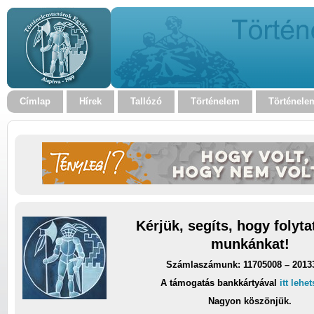
Címlap
Hírek
Tallózó
Történelem
Történele
Kérjük, segíts, hogy folyt
munkánkat!
Számlaszámunk: 11705008 – 2013
A támogatás bankkártyával
itt lehe
Nagyon köszönjük.