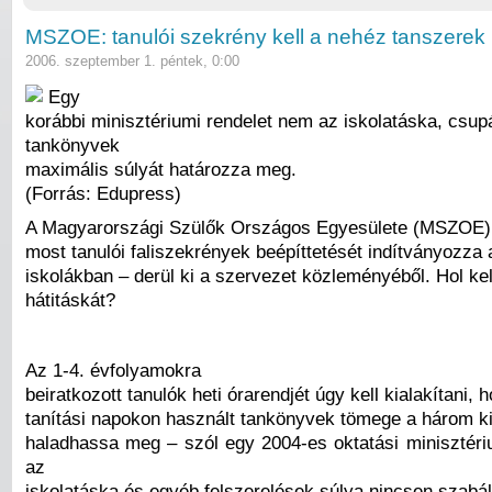
MSZOE: tanulói szekrény kell a nehéz tanszerek 
2006. szeptember 1. péntek, 0:00
Egy
korábbi minisztériumi rendelet nem az iskolatáska, csup
tankönyvek
maximális súlyát határozza meg.
(Forrás: Edupress)
A Magyarországi Szülők Országos Egyesülete (MSZOE)
most tanulói faliszekrények beépíttetését indítványozza a
iskolákban – derül ki a szervezet közleményéből. Hol kel
hátitáskát?
Az 1-4. évfolyamokra
beiratkozott tanulók heti órarendjét úgy kell kialakítani,
tanítási napokon használt tankönyvek tömege a három k
haladhassa meg – szól egy 2004-es oktatási minisztériu
az
iskolatáska és egyéb felszerelések súlya nincsen szabál