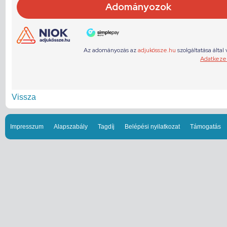
Vissza
Impresszum
Alapszabály
Tagdíj
Belépési nyilatkozat
Támogatás