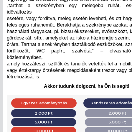
„tarthat a szekrényben egy melegebb ruhát, eser
időváltozás
esetére, vagy fordítva, meleg esetén leveheti, és ott hag
felesleges ruhaneműt. Berakhatja a szekrénybe azokat a
használati tárgyakat, pl. bizsu ékszereket, evőeszközt, l
gördeszkát, stb., amelyeket az iskola házirendje szerint
órára. Tarthat a szekrényben tisztálkodó eszközöket, sz
törülközőt, WC papírt, szalvétát” – olvash
közleményében,
amely hozzáteszi: szülők és tanulók vetették fel a mobil
vagy értéktárgy őrzésének megoldásaként trezor vagy b
létrehozását is.
Akkor tudunk dolgozni, ha Ön is segít!