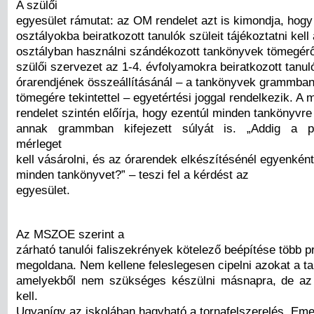
A szülői
egyesület rámutat: az OM rendelet azt is kimondja, hog
osztályokba beiratkozott tanulók szüleit tájékoztatni kell
osztályban használni szándékozott tankönyvek tömegéről
szülői szervezet az 1-4. évfolyamokra beiratkozott tanul
órarendjének összeállításánál – a tankönyvek grammban 
tömegére tekintettel – egyetértési joggal rendelkezik. A m
rendelet szintén előírja, hogy ezentúl minden tankönyvre r
annak grammban kifejezett súlyát is. „Addig a p
mérleget
kell vásárolni, és az órarendek elkészítésénél egyenként 
minden tankönyvet?” – teszi fel a kérdést az
egyesület.
Az MSZOE szerint a
zárható tanulói faliszekrények kötelező beépítése több p
megoldana. Nem kellene feleslegesen cipelni azokat a t
amelyekből nem szükséges készülni másnapra, de az 
kell.
Ugyanígy az iskolában hagyható a tornafelszerelés. Emel