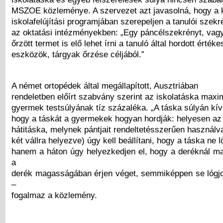
MSZOE közleménye. A szervezet azt javasolná, hogy a
iskolafelújítási programjában szerepeljen a tanulói szekr
az oktatási intézményekben: „Egy páncélszekrényt, vag
őrzött termet is elő lehet írni a tanuló által hordott érték
eszközök, tárgyak őrzése céljából.”
A német ortopédek által megállapított, Ausztriában
rendeletben előírt szabvány szerint az iskolatáska maxim
gyermek testsúlyának tíz százaléka. „A táska súlyán kívü
hogy a táskát a gyermekek hogyan hordják: helyesen az
hátitáska, melynek pántjait rendeltetésszerűen használva
két vállra helyezve) úgy kell beállítani, hogy a táska ne l
hanem a háton úgy helyezkedjen el, hogy a deréknál 
a
derék magasságában érjen véget, semmiképpen se lógjon
–
fogalmaz a közlemény.