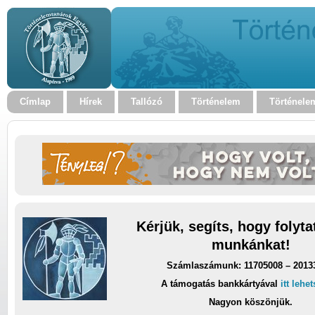
Címlap
Hírek
Tallózó
Történelem
Történele
Kérjük, segíts, hogy folyt
munkánkat!
Számlaszámunk: 11705008 – 2013
A támogatás bankkártyával
itt lehe
Nagyon köszönjük.