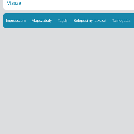
Vissza
Impresszum
Alapszabály
Tagdíj
Belépési nyilatkozat
Támogatás