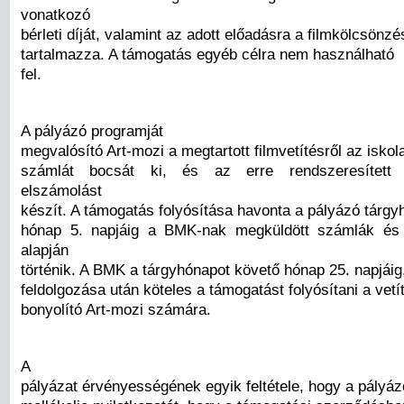
vonatkozó
bérleti díját, valamint az adott előadásra a filmkölcsönzé
tartalmazza. A támogatás egyéb célra nem használható
fel.
A pályázó programját
megvalósító Art-mozi a megtartott filmvetítésről az iskol
számlát bocsát ki, és az erre rendszeresített 
elszámolást
készít. A támogatás folyósítása havonta a pályázó tárgy
hónap 5. napjáig a BMK-nak megküldött számlák és
alapján
történik. A BMK a tárgyhónapot követő hónap 25. napjáig
feldolgozása után köteles a támogatást folyósítani a vetí
bonyolító Art-mozi számára.
A
pályázat érvényességének egyik feltétele, hogy a pályá