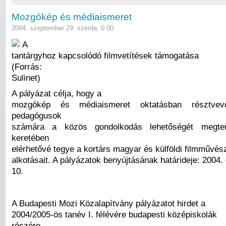
Mozgókép és médiaismeret
2004. szeptember 29. szerda, 0:00
A
tantárgyhoz kapcsolódó filmvetítések támogatása
(Forrás:
Sulinet)
A pályázat célja, hogy a
mozgókép és médiaismeret oktatásban résztve
pedagógusok
számára a közös gondolkodás lehetőségét megte
keretében
elérhetővé tegye a kortárs magyar és külföldi filmművés
alkotásait. A pályázatok benyújtásának határideje: 2004.
10.
A Budapesti Mozi Közalapítvány pályázatot hirdet a
2004/2005-ös tanév I. félévére budapesti középiskolák
részére.