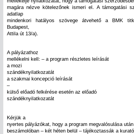
mellékelje nyilatkozatát, hogy a támogatási szerződésben
magára nézve kötelezőnek ismeri el. A támogatási s
adatlap
mindenkori hatályos szövege átvehető a BMK titk
Budapest,
Attila út 13/a).
A pályázathoz
mellékelni kell: – a program részletes leírását
a mozi
szándéknyilatkozatát
a szakmai koncepció leírását
–
külső előadó felkérése esetén az előadó
szándéknyilatkozatát
Kérjük a
nyertes pályázókat, hogy a program megvalósulása utá
beszámolóban – két héten belül – tájékoztassák a kurat