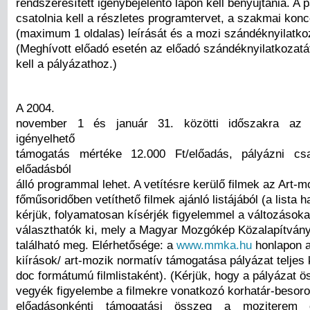
rendszeresített igénybejelentő lapon kell benyújtania. A
csatolnia kell a részletes programtervet, a szakmai konc
(maximum 1 oldalas) leírását és a mozi szándéknyilatkoz
(Meghívott előadó esetén az előadó szándéknyilatkozatát
kell a pályázathoz.)
A 2004.
november 1 és január 31. közötti időszakra az 
igényelhető
támogatás mértéke 12.000 Ft/előadás, pályázni c
előadásból
álló programmal lehet. A vetítésre kerülő filmek az Art-
főműsoridőben vetíthető filmek ajánló listájából (a lista 
kérjük, folyamatosan kísérjék figyelemmel a változásokat
választhatók ki, mely a Magyar Mozgókép Közalapítvány
található meg. Elérhetősége: a
www.mmka.hu
honlapon a
kiírások/ art-mozik normatív támogatása pályázat teljes 
doc formátumú filmlistaként). (Kérjük, hogy a pályázat ö
vegyék figyelembe a filmekre vonatkozó korhatár-besoro
előadásonkénti támogatási összeg a moziterem 