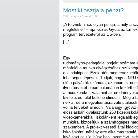
Most ki osztja a pénzt?
2008. május 27. kedd, 0:00
„A tervnek nincs olyan pontja, amely a 
megfelelne.” – írja Kozák Gyula az Emlé
program tervezetéről az ÉS-ben.
[…]
Egy
tudományos-pedagógiai projekt számára eg
másfelől a munka elvégzéséhez szükséges
a kiindulópont. Ezek után megtervezhet
lehetséges lépések. Tudjuk, hogy a NFÜ sz
elő a pályázók számára, azonban ez nem 
ilyen tervezet preambulumában közérthet
a módszereket, valamint az eredményeket.
kivitelezés felől kellene elindulni. Még a 
nélkül, de a megvalósításra való utalások 
volna terveket álmodni. Valahogy így: Az
eloszlásban kiválasztunk 250 középiskolát
videokamerákkal, iskolánként legalább eg
munkára, biztosítjuk a számítógépes hard
szakembert. A projekt vezetői által kidol
iskolánként, néhány erre alkalmas tanuló,
kiválaszt öt, tíz, húsz helyi személyt, ak