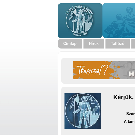
Címlap
Hírek
Tallózó
Kérjük,
Szám
A tám