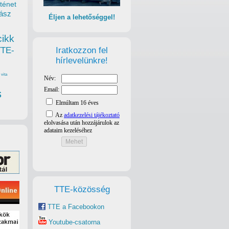
ténet
ász
Éljen a lehetőséggel!
cikk
Iratkozzon fel
TTE-
hírlevelünkre!
vita
s
TTE-közösség
TTE a Facebookon
Youtube-csatorna