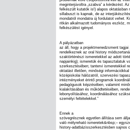
meginterjúvoltra „szabva” a kérdezést. Az
felkészült kutatók is!) alapos oktatásban
sillabuszt is kapnak, de az interjúkészítés
mondatról mondatra új fordulatot vehet. K
ritkán alkalmazott tudományos eszköz, me
felkészülést igényel.
A pályázatban
az áll, hogy a projektmenedzsment tagjai
rendelkeznek az oral history módszertanár
szaktörténészi ismeretekkel az adott törté
napjainkig); ismeretük és tapasztalatuk v
szerkesztésében; tantervi ismeretekkel r
oktatást illetően, minőségi információkka
középiskolai hálózatról, szervezési tapas
intézményeket érintő programok koordinál
pedagógusok képzésében, valamint minős
kialakításában és működtetésében, rend
lebonyolításához, koordinálásához szükség
személyi feltételekkel.”
Ennek a
szövegrésznek egyetlen állítása sem állj
való mélyreható ismeretek&nbsp;– egysz
history-adatbázisszerkesztésben sajnos 