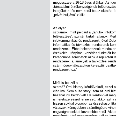
megossza-e a 16-18 éves diákkal. Az iden
„társadalmi érzékenységének felébresztés
interjúkészítés nem kerül be az oktatás 
„privát bulijává” züllik.
Az olyan
szólamok, mint például a „tanulók infok
felélesztése”, szintén tartalmatlanok. Me
infokommunikációs rendszerek jóval többe
informatikai és távközlési rendszerek kon
rendszerek. Ebbe beletartoznak mindazon
érzékelés, irányítás, vezérlés funkcióit látj
kategóriába sorolhatók azok a repülőtéri le
rendszerek is, amelyek a távközlési rend
számítógép-hálózatokon keresztül csatl
rendszerekhez.”
Miről is beszél a
szerző? Oral history-kérdőívekről, ezzel a 
elárulva. Sem a life story, sem az oral hi
használunk kérdőívet! Ha kérdőívvel meg
ismeretszerzésről lenne szó, akkor azt a
hiszen sokkal olcsóbb, az összehasonlítá
válaszok könnyebben számítógépre vihető
nagyságrendekkel kevesebbe kerül. Akkor 
problémák köré csoportosítva kell az inter