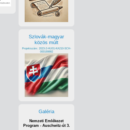
Szlovák-magyar
közös múlt
Projektszám: 2023-2-HU01-KA210-SCH-
000169882
Galéria
Nemzeti Emlékezet
Program - Auschwitz-út 3.