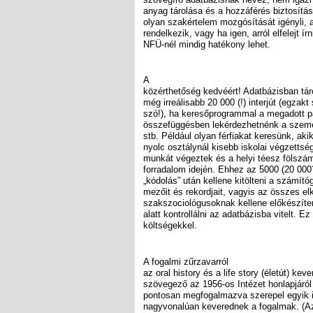
anyag tárolása és a hozzáférés biztosít
olyan szakértelem mozgósítását igényli, 
rendelkezik, vagy ha igen, arról elfelejt í
NFÜ-nél mindig hatékony lehet.
A
közérthetőség kedvéért! Adatbázisban tár
még irreálisabb 20 000 (!) interjút (egzak
szó!), ha keresőprogrammal a megadott p
összefüggésben lekérdezhetnénk a szemé
stb. Például olyan férfiakat keresünk, aki
nyolc osztálynál kisebb iskolai végzettsé
munkát végeztek és a helyi téesz fölszám
forradalom idején. Ehhez az 5000 (20 000?
„kódolás” után kellene kitölteni a számít
mezőit és rekordjait, vagyis az összes elké
szakszociológusoknak kellene előkészíteni
alatt kontrollálni az adatbázisba vitelt. 
költségekkel.
A fogalmi zűrzavarról
az oral history és a life story (életút) kev
szövegező az 1956-os Intézet honlapjáról
pontosan megfogalmazva szerepel egyik is
nagyvonalúan keverednek a fogalmak. (Az