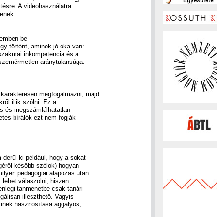
ésre. A videohasználatra
tenek.
rdemben be
így történt, aminek jó oka van:
szakmai inkompetencia és a
 szemérmetlen aránytalansága.
 karakteresen megfogalmazni, majd
ől illik szólni. Ez a
ös és megszámlálhatatlan
etes bírálók ezt nem fogják
derül ki például, hogy a sokat
éről később szólok) hogyan
milyen pedagógiai alapozás után
 lehet válaszolni, hiszen
enlegi tanmenetbe csak tanári
gálisan illeszthető. Vagyis
aminek hasznosítása aggályos,