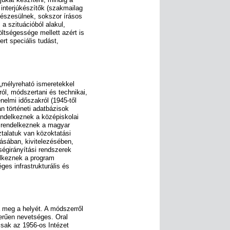
 interjúkészítők (szakmailag
 részesülnek, sokszor írásos
 a szituációból alakul,
öltségessége mellett azért is
rt speciális tudást,
 „mélyreható ismeretekkel
ól, módszertani és technikai,
nelmi időszakról (1945-től
an történeti adatbázisok
endelkeznek a középiskolai
l rendelkeznek a magyar
ztalatuk van közoktatási
ásában, kivitelezésében,
égirányítási rendszerek
elkeznek a program
es infrastrukturális és
a meg a helyét. A módszerről
erűen nevetséges. Oral
csak az 1956-os Intézet