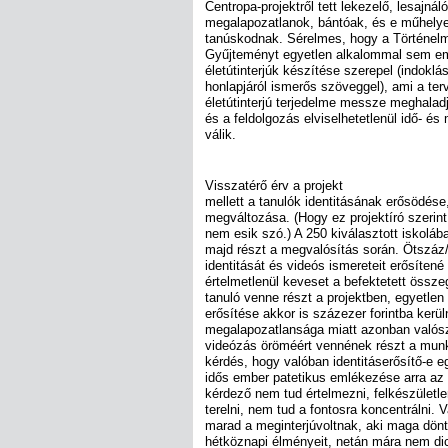
Centropa-projektről tett lekezelő, lesajná
megalapozatlanok, bántóak, és e műhely
tanúskodnak. Sérelmes, hogy a Történelmi
Gyűjteményt egyetlen alkalommal sem eml
életútinterjúk készítése szerepel (indoklá
honlapjáról ismerős szöveggel), ami a ter
életútinterjú terjedelme messze meghaladja
és a feldolgozás elviselhetetlenül idő- é
válik.
Visszatérő érv a projekt
mellett a tanulók identitásának erősödés
megváltozása. (Hogy ez projektíró szerint 
nem esik szó.) A 250 kiválasztott iskoláb
majd részt a megvalósítás során. Ötszáz
identitását és videós ismereteit erősítené
értelmetlenül keveset a befektetett össze
tanuló venne részt a projektben, egyetlen
erősítése akkor is százezer forintba kerül
megalapozatlansága miatt azonban valósz
videózás öröméért vennének részt a munká
kérdés, hogy valóban identitáserősítő-e 
idős ember patetikus emlékezése arra az 
kérdező nem tud értelmezni, felkészületl
terelni, nem tud a fontosra koncentrálni. V
marad a meginterjúvoltnak, aki maga dönt
hétköznapi élményeit, netán mára nem di