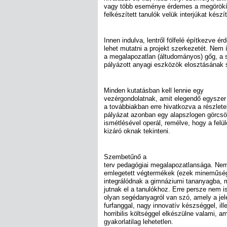
vagy több eseménye érdemes a megörökít
felkészített tanulók velük interjúkat készí
Innen indulva, lentről fölfelé építkezve é
lehet mutatni a projekt szerkezetét. Nem 
a megalapozatlan (áltudományos) gőg, a 
pályázott anyagi eszközök elosztásának
Minden kutatásban kell lennie egy
vezérgondolatnak, amit elegendő egyszer
a továbbiakban erre hivatkozva a részletekr
pályázat azonban egy alapszlogen görcs
ismétlésével operál, remélve, hogy a felül
kizáró oknak tekinteni.
Szembetűnő a
terv pedagógiai megalapozatlansága. Nem 
emlegetett végtermékek (ezek mineműség
integrálódnak a gimnáziumi tananyagba, 
jutnak el a tanulókhoz. Erre persze nem is
olyan segédanyagról van szó, amely a jel
furfanggal, nagy innovatív készséggel, ille
horribilis költséggel elkészülne valami, 
gyakorlatilag lehetetlen.