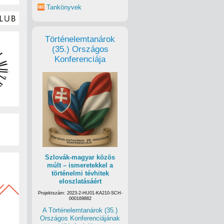
Tankönyvek
Történelemtanárok
(35.) Országos
Konferenciája
Szlovák-magyar közös
múlt – ismeretekkel a
történelmi tévhitek
eloszlatásáért
Projektszám: 2023-2-HU01-KA210-SCH-
000169882
A Történelemtanárok (35.)
Országos Konferenciájának