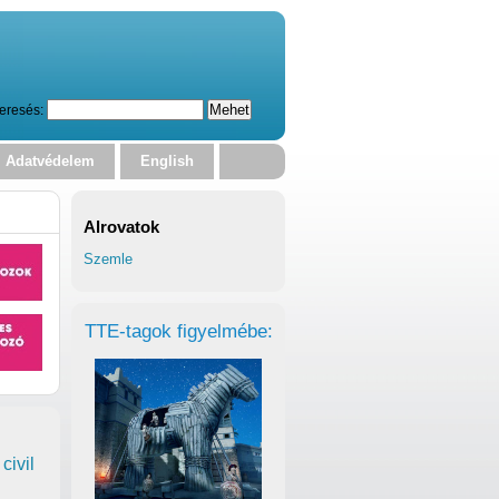
eresés:
Adatvédelem
English
Alrovatok
Szemle
TTE-tagok figyelmébe:
civil