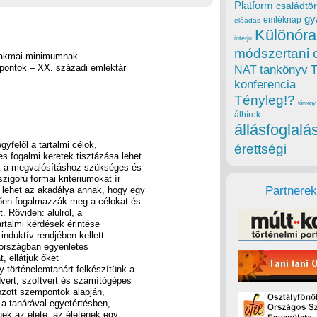
Platform
családtör
gy
emléknap
előadás
Különóra
interjú
módszertani 
szakmai minimumnak
kpontok – XX. századi emléktár
tankönyv
NAT
konferencia
Tényleg!?
törvény
álhírek
állásfoglalá
yfelől a tartalmi célok,
érettségi
 fogalmi keretek tisztázása lehet
ők a megvalósításhoz szükséges és
igorú formai kritériumokat ír
Partnerek
lehet az akadálya annak, hogy egy
ően fogalmazzák meg a célokat és
 Röviden: alulról, a
tartalmi kérdések érintése
induktív rendjében kellett
 országban egyenletes
, ellátjuk őket
y történelemtanárt felkészítünk a
vert, szoftvert és számítógépes
gozott szempontok alapján,
 a tanárával egyetértésben,
inek az élete, az életének egy