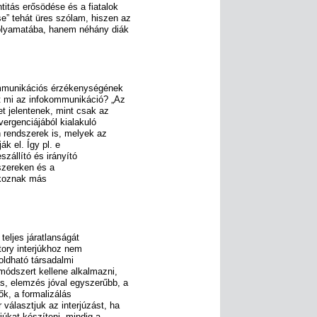
titás erősödése és a fiatalok
e” tehát üres szólam, hiszen az
folyamatába, hanem néhány diák
ommunikációs érzékenységének
rt mi az infokommunikáció? „Az
t jelentenek, mint csak az
vergenciájából kialakuló
 rendszerek is, melyek az
ák el. Így pl. e
szállító és irányító
szereken és a
akoznak más
teljes járatlanságát
story interjúkhoz nem
oldható társadalmi
 módszert kellene alkalmazni,
s, elemzés jóval egyszerűbb, a
k, a formalizálás
választjuk az interjúzást, ha
júkat készíteni, mindig a