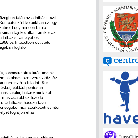
zövegben talán az adatbázis szó
 Komputerizált korunkban ez egy
zatíró, hogy minden bíráló
a simán tájékozatlan, amikor azt
 adatbázis, amelyet ők
 1956-os Intézetben évtizede
magában foglaló
, többnyire strukturált adatok
ére alkalmas szoftvereszköz. Az
a nem triviális feladat. Sok
zéskor, például pontosan
nunk tárolni, határoznunk kell
l, más adatokhoz fűződő
gy az adatbázis hosszú távú
enségeket már szerkezeti szinten
lyet foglaljon el az
 adatbázis, hiszen egy ekkora