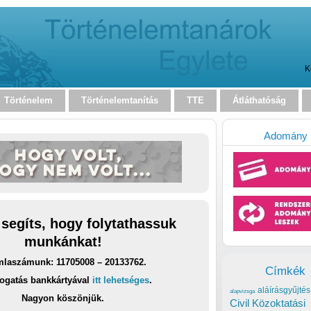
K
Történelem
Történelemtanítás
TTE
Átláthatóság
Adomány
 segíts, hogy folytathassuk
munkánkat!
laszámunk: 11705008 – 20133762.
Címkék
ogatás bankkártyával
itt lehetséges
.
aláírásgyűjtés
alapvizsga
Nagyon köszönjük.
Civil Közoktatási