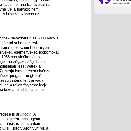
ása hatalmas munka, éveket és
amellyel a pályázó nem
rni. A bűvszó azonban az
oltnak nevezhetjük az 5000 vagy a
t számról soha nem esik
araméterek szerint bármilyen
lyeket, eseményeket, időpontokat
k 1956-ban vidéken éltek,
ggel, mezőgazdasági fizikai
olásában részt vettek a
) interjú ismeretében elvégzett
ógépes program megfelelő
szült interjú leírt anyagát
, és a teljes folyamat ideje
Ez sokéves feladat, hatalmas
eredése is árulkodik. A
 csipegetett, ahol ugyan
, másik is, itt azonban
 Oral History Archívumról, a