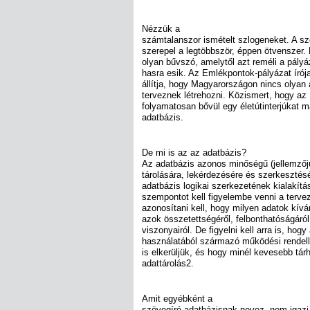
Nézzük a
számtalanszor ismételt szlogeneket. A s
szerepel a legtöbbször, éppen ötvenszer.
olyan bűvszó, amelytől azt reméli a pályá
hasra esik. Az Emlékpontok-pályázat írój
állítja, hogy Magyarországon nincs olyan
terveznek létrehozni. Közismert, hogy az
folyamatosan bővül egy életútinterjúkat 
adatbázis.
De mi is az az adatbázis?
Az adatbázis azonos minőségű (jellemzőjű)
tárolására, lekérdezésére és szerkesztés
adatbázis logikai szerkezetének kialakítás
szempontot kell figyelembe venni a terve
azonosítani kell, hogy milyen adatok kívá
azok összetettségéről, felbonthatóságáró
viszonyairól. De figyelni kell arra is, ho
használatából származó működési rendell
is elkerüljük, és hogy minél kevesebb tárhe
adattárolás2.
Amit egyébként a
szövegíró adatbázisnak nevez, nem igazi