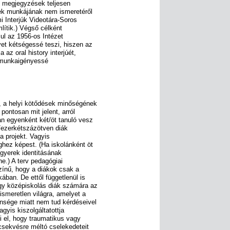
ló megjegyzések teljesen
ek munkájának nem ismeretéről
 Interjúk Videotára-Soros
ítik.) Végső célként
sul az 1956-os Intézet
vet kétségessé teszi, hiszen az
 az oral history interjúét,
s munkaigényessé
e, a helyi kötődések minőségének
pontosan mit jelent, arról
an egyenként két/öt tanuló vesz
/ezerkétszázötven diák
 a projekt. Vagyis
ghez képest. (Ha iskolánként öt
 gyerek identitásának
ne.) A terv pedagógiai
ínű, hogy a diákok csak a
ban. De ettől függetlenül is
egy középiskolás diák számára az
ismeretlen világra, amelyet a
ensége miatt nem tud kérdéseivel
agyis kiszolgáltatottja
i el, hogy traumatikus vagy
csekvésre méltó cselekedeteit