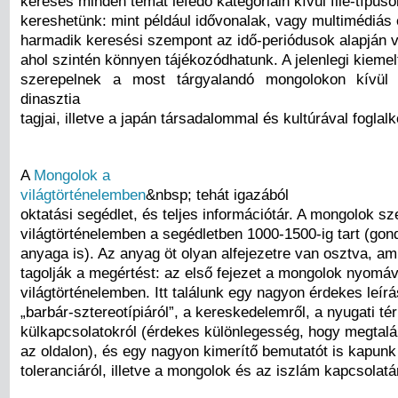
keresés minden témát lefedő kategóriáin kívül file-típuso
kereshetünk: mint például idővonalak, vagy multimédiás
harmadik keresési szempont az idő-periódusok alapján v
ahol szintén könnyen tájékozódhatunk. A jelenlegi kieme
szerepelnek a most tárgyalandó mongolokon kívül
dinasztia
tagjai, illetve a japán társadalommal és kultúrával foglal
A
Mongolok a
világtörténelemben
&nbsp; tehát igazából
oktatási segédlet, és teljes információtár. A mongolok sz
világtörténelemben a segédletben 1000-1500-ig tart (gon
anyaga is). Az anyag öt olyan alfejezetre van osztva, am
tagolják a megértést: az első fejezet a mongolok nyomáva
világtörténelemben. Itt találunk egy nagyon érdekes leírá
„barbár-sztereotípiáról”, a kereskedelemről, a nyugati tér
külkapcsolatokról (érdekes különlegesség, hogy megtalál
az oldalon), és egy nagyon kimerítő bemutatót is kapunk 
toleranciáról, illetve a mongolok és az iszlám kapcsolatá