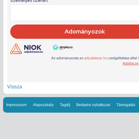
Vissza
Impresszum
Alapszabály
Tagdíj
Belépési nyilatkozat
Támogatás