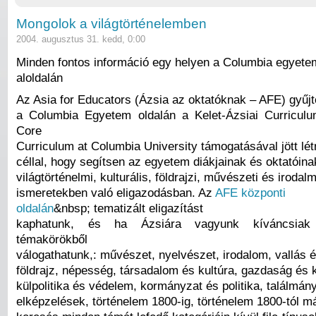
Mongolok a világtörténelemben
2004. augusztus 31. kedd, 0:00
Minden fontos információ egy helyen a Columbia egyete
aloldalán
Az Asia for Educators (Ázsia az oktatóknak – AFE) gyű
a Columbia Egyetem oldalán a Kelet-Ázsiai Curricul
Core
Curriculum at Columbia University támogatásával jött lét
céllal, hogy segítsen az egyetem diákjainak és oktatóina
világtörténelmi, kulturális, földrajzi, művészeti és irodalm
ismeretekben való eligazodásban. Az
AFE központi
oldalán
&nbsp; tematizált eligazítást
kaphatunk, és ha Ázsiára vagyunk kíváncsiak
témakörökből
válogathatunk,: művészet, nyelvészet, irodalom, vallás és
földrajz, népesség, társadalom és kultúra, gazdaság és
külpolitika és védelem, kormányzat és politika, találmán
elképzelések, történelem 1800-ig, történelem 1800-tól m