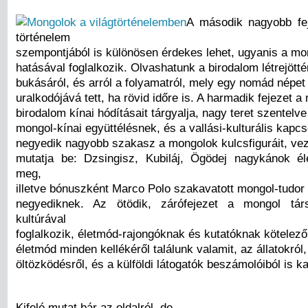
A második nagyobb fe
történelem
szempontjából is különösen érdekes lehet, ugyanis a mo
hatásával foglalkozik. Olvashatunk a birodalom létrejötté
bukásáról, és arról a folyamatról, mely egy nomád népet 
uralkodójává tett, ha rövid időre is. A harmadik fejezet a
birodalom kínai hódításait tárgyalja, nagy teret szentelve
mongol-kínai együttélésnek, és a vallási-kulturális kapc
negyedik nagyobb szakasz a mongolok kulcsfiguráit, veze
mutatja be: Dzsingisz, Kubiláj, Ögödej nagykánok éle
meg,
illetve bónuszként Marco Polo szakavatott mongol-tudor i
negyediknek. Az ötödik, zárófejezet a mongol tá
kultúrával
foglalkozik, életmód-rajongóknak és kutatóknak kötelez
életmód minden kellékéről találunk valamit, az állatokról,
öltözködésről, és a külföldi látogatók beszámolóiból is ka
Kifelé mutat bár az oldalról, de