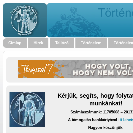
Címlap
Hírek
Tallózó
Történelem
Történele
Kérjük, segíts, hogy folyt
munkánkat!
Számlaszámunk: 11705008 – 2013
A támogatás bankkártyával
itt lehe
Nagyon köszönjük.