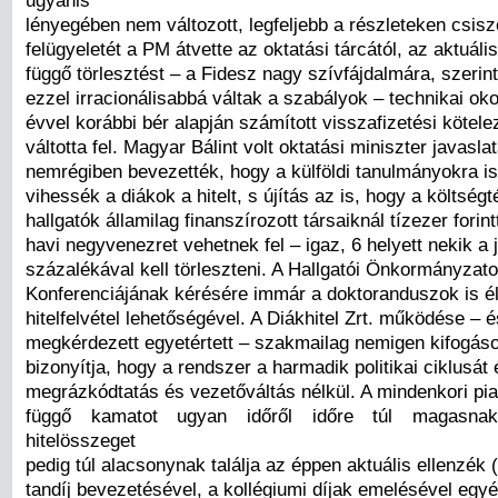
lényegében nem változott, legfeljebb a részleteken csiszo
felügyeletét a PM átvette az oktatási tárcától, az aktuális
függő törlesztést – a Fidesz nagy szívfájdalmára, szerin
ezzel irracionálisabbá váltak a szabályok – technikai oko
évvel korábbi bér alapján számított visszafizetési kötele
váltotta fel. Magyar Bálint volt oktatási miniszter javasla
nemrégiben bevezették, hogy a külföldi tanulmányokra i
vihessék a diákok a hitelt, s újítás az is, hogy a költségt
hallgatók államilag finanszírozott társaiknál tízezer forint
havi negyvenezret vehetnek fel – igaz, 6 helyett nekik a
százalékával kell törleszteni. A Hallgatói Önkormányza
Konferenciájának kérésére immár a doktoranduszok is é
hitelfelvétel lehetőségével. A Diákhitel Zrt. működése – 
megkérdezett egyetértett – szakmailag nemigen kifogáso
bizonyítja, hogy a rendszer a harmadik politikai ciklusát
megrázkódtatás és vezetőváltás nélkül. A mindenkori piac
függő kamatot ugyan időről időre túl magasnak
hitelösszeget
pedig túl alacsonynak találja az éppen aktuális ellenzék 
tandíj bevezetésével, a kollégiumi díjak emelésével egy