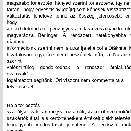
magasabb törlesztési hányad szerint törlesztene, így nem
tartani, hogy egyesek nyugdíjig sem képesek visszafizetni
változtatás lehetővé tenné az összeg jelentősebb em
hogy
a diákhitelrendszer pénzügyi stabilitása veszélybe kerül
magyarázza Berlinger. A rendszert hatékonyabbá t
ráadásul
információink szerint nem is utasítja el élből a Diákhitel
hivatalosan egyelőre nem beszélnek róla, a Narancs
szerint
valószínűleg gondolkodnak a rendszer átalakítás
óvatosak” –
fogalmazott segítőnk, Őri viszont nem kommentálta a
felvetéseket.
Ha a törlesztés
szabályait valóban megváltoztatnák, az az öt éve működ
szakértők által is sikertörténetként értékelt diákhitelezés
legnagyobb módosítását jelentené. A rendszer műk
ugyanis