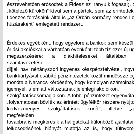
észrevehetően erősödtek a Fidesz ez irányú kifogásai), d
„kötelező kűrökön” kívül sem a pártok, sem az érintettek
fideszes forrásaink által is „az Orbán-kormány rendes lib
húzásaként” emlegetett rendszert.
Érdekes egyébként, hogy egyelőre a bankok sem készü
óriási akciókkal a várhatóan évenkénti több tíz ezer új üg
megszerzésére: a diákhiteleseket általában 
számlavezetési
díjjal, havi néhányszori ingyenes készpénzfelvéttel, ing
bankkártyával csábító pénzintézetek közül mindössze e
mondta a Narancs kérdésére, hogy komolyan számolna
igénnyel, s emiatt változtatnak jelenlegi akcióikon,
szolgáltatáscsomagjaikon. A többi pénzintézet egyenvála
„folyamatosan bővítik az érintett ügyfélkör részére nyújto
kedvezményes szolgáltatások körét”, illetve „
megfelelően
továbbra is megkeresik a hallgatókat különböző ajánlatai
lelkesedésének hiányát mutatja az is, hogy túlnyom