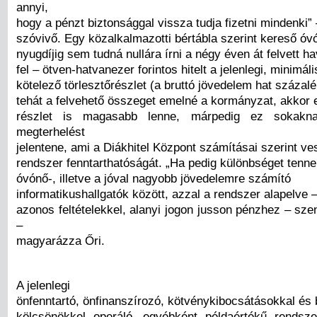
annyi,
hogy a pénzt biztonsággal vissza tudja fizetni mindenki” 
szóvivő. Egy közalkalmazotti bértábla szerint kereső óv
nyugdíjig sem tudná nullára írni a négy éven át felvett ha
fel – ötven-hatvanezer forintos hitelt a jelenlegi, minimáli
kötelező törlesztőrészlet (a bruttó jövedelem hat százalé
tehát a felvehető összeget emelné a kormányzat, akkor 
részlet is magasabb lenne, márpedig ez sokakn
megterhelést
jelentene, ami a Diákhitel Központ számításai szerint ve
rendszer fenntarthatóságát. „Ha pedig különbséget tenne
óvónő-, illetve a jóval nagyobb jövedelemre számító
informatikushallgatók között, azzal a rendszer alapelve 
azonos feltételekkel, alanyi jogon jusson pénzhez – sz
–
magyarázza Őri.
A jelenlegi
önfenntartó, önfinanszírozó, kötvénykibocsátásokkal és 
kölcsönökkel operáló, egyébként példaértékű rendsz