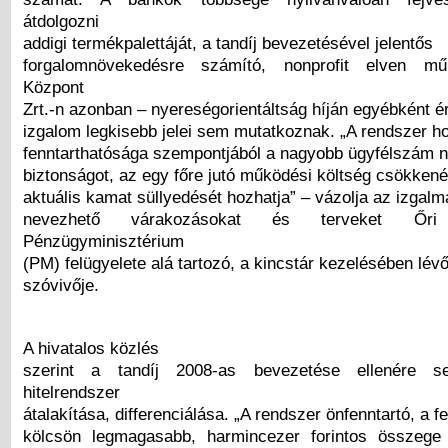
átdolgozni
addigi termékpalettáját, a tandíj bevezetésével jelentős
forgalomnövekedésre számító, nonprofit elven mű
Központ
Zrt.-n azonban – nyereségorientáltság híján egyébként é
izgalom legkisebb jelei sem mutatkoznak. „A rendszer h
fenntarthatósága szempontjából a nagyobb ügyfélszám n
biztonságot, az egy főre jutó működési költség csökken
aktuális kamat süllyedését hozhatja” – vázolja az izga
nevezhető várakozásokat és terveket Őr
Pénzügyminisztérium
(PM) felügyelete alá tartozó, a kincstár kezelésében lév
szóvivője.
A hivatalos közlés
szerint a tandíj 2008-as bevezetése ellenére 
hitelrendszer
átalakítása, differenciálása. „A rendszer önfenntartó, a f
kölcsön legmagasabb, harmincezer forintos összege 