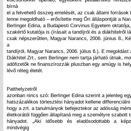
bírná
el a felvehető összeg emelését, az csak állami források
lenne megoldható – erősítette meg Őri álláspontját a Na
Berlinger Edina, a Budapesti Corvinus Egyetem oktatója,
szakértő kutatója is (írásait a tandíjról és a diákhitelről 
csak népszerűtlen, Magyar Narancs, 2006. június 8., Ké
a
tandíjról, Magyar Narancs, 2006. július 6.). E megoldás
Diákhitel Zrt., sem Berlinger nem tartja járható útnak, m
adófizetők ne finanszírozzák pluszban egy amúgy is hel
lévő réteg életét.
Patthelyzetről
azonban nincs szó: Berlinger Edina szerint a jelenleg e
hatszázalékos törlesztési hányadot kellene differenciáln
hogy a zrt. a tanulmányok befejeztekor az adósság mért
életkorától függően állapítaná meg a személyre szabott t
hányadot. „Aki idősebb és eladósodottabb a kép
mindvégig