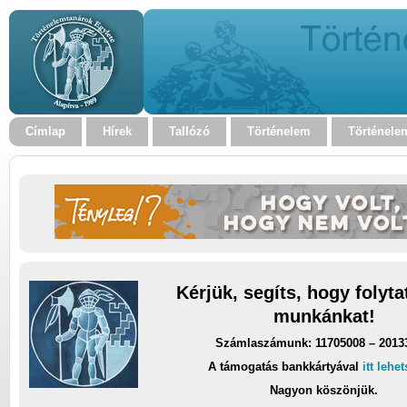
Címlap
Hírek
Tallózó
Történelem
Történele
Kérjük, segíts, hogy folyt
munkánkat!
Számlaszámunk: 11705008 – 2013
A támogatás bankkártyával
itt lehe
Nagyon köszönjük.