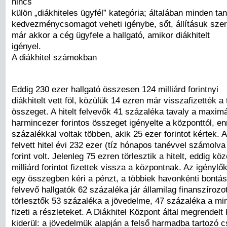
nincs
külön „diákhiteles ügyfél” kategória; általában minden ta
kedvezménycsomagot veheti igénybe, sőt, állításuk szer
már akkor a cég ügyfele a hallgató, amikor diákhitelt
igényel.
A diákhitel számokban
Eddig 230 ezer hallgató összesen 124 milliárd forintnyi
diákhitelt vett föl, közülük 14 ezren már visszafizették a 
összeget. A hitelt felvevők 41 százaléka tavaly a maximá
harmincezer forintos összeget igényelte a központtól, en
százalékkal voltak többen, akik 25 ezer forintot kértek. 
felvett hitel évi 232 ezer (tíz hónapos tanévvel számolva
forint volt. Jelenleg 75 ezren törlesztik a hitelt, eddig köz
milliárd forintot fizettek vissza a központnak. Az igényl
egy összegben kéri a pénzt, a többiek havonkénti bontásb
felvevő hallgatók 62 százaléka jár államilag finanszírozo
törlesztők 53 százaléka a jövedelme, 47 százaléka a mi
fizeti a részleteket. A Diákhitel Központ által megrendelt
kiderül: a jövedelmük alapján a felső harmadba tartozó 