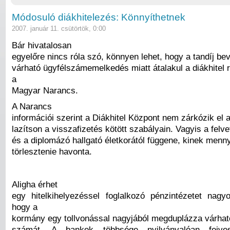
Módosuló diákhitelezés: Könnyíthetnek
2007. január 11. csütörtök, 0:00
Bár hivatalosan
egyelőre nincs róla szó, könnyen lehet, hogy a tandíj be
várható ügyfélszámemelkedés miatt átalakul a diákhitel r
a
Magyar Narancs.
A Narancs
információi szerint a Diákhitel Központ nem zárkózik el a
lazítson a visszafizetés kötött szabályain. Vagyis a felve
és a diplomázó hallgató életkorától függene, kinek mennyi
törlesztenie havonta.
Aligha érhet
egy hitelkihelyezéssel foglalkozó pénzintézetet nag
hogy a
kormány egy tollvonással nagyjából megduplázza várható
számát. A bankok többsége nyilvánvalóan fejve