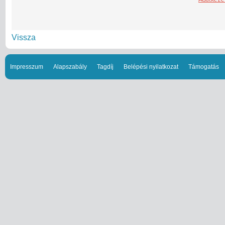
Vissza
Impresszum
Alapszabály
Tagdíj
Belépési nyilatkozat
Támogatás