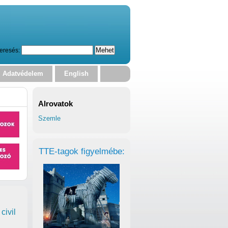
eresés:
Adatvédelem
English
Alrovatok
Szemle
TTE-tagok figyelmébe:
civil