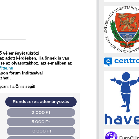
ző véleményét tükrözi,
 az adott kérdésben. Ha önnek is van
e az olvasottakhoz, azt e-mailben az
@tte.hu
apon fórum indításával
ezheti.
ozni, ha Ön is segít!