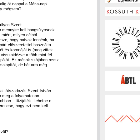
lig öt nappal a Mária-napi
agy mégsem?
úlyos Szent
b mennyire kell hangsúlyosnak
 miért, milyen célból
rsze, hogy naívak lennénk, ha
árt előszeretettel használta
ét és koronáját is (meg vittek
 visszaidézve a több mint fél
mpáját. Ez mások szájában rossz
malapítót, de hát arra még
ikai játszadozás Szent István
 no meg a folyamatosan
obban – tűzijáték. Lehetne-e
rencse, hogy ezt nem kell
ívül?