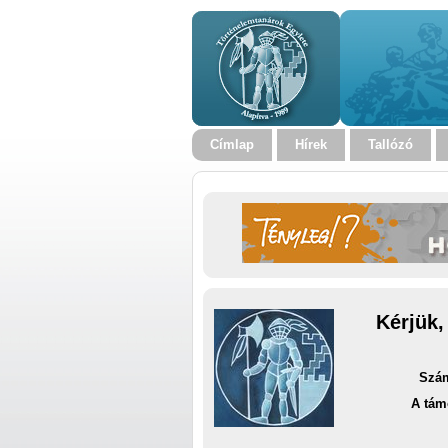
Címlap
Hírek
Tallózó
Kérjük,
Szám
A tám