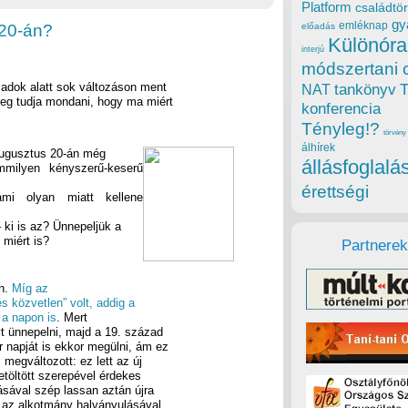
Platform
családtör
gy
emléknap
 20-án?
előadás
Különóra
interjú
módszertani 
zadok alatt sok változáson ment
tankönyv
NAT
meg tudja mondani, hogy ma miért
konferencia
Tényleg!?
törvény
álhírek
augusztus 20-án még
állásfoglalá
mmilyen kényszerű-keserű
érettségi
mi olyan miatt kellene
– ki is az? Ünnepeljük a
 miért is?
Partnerek
an.
Míg az
s közvetlen” volt, addig a
 a napon is
. Mert
yt ünnepelni, majd a 19. század
r napját is ekkor megülni, ám ez
megváltozott: ez lett az új
etöltött szerepével érdekes
zásával szép lassan aztán újra
s az alkotmány halványulásával