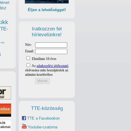
ténet
ász
Éljen a lehetőséggel!
cikk
Iratkozzon fel
TTE-
hírlevelünkre!
vita
s
TTE-közösség
TTE a Facebookon
Youtube-csatorna