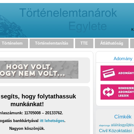
K
Történelem
Történelemtanítás
TTE
Átláthatóság
Adomány
 segíts, hogy folytathassuk
munkánkat!
laszámunk: 11705008 – 20133762.
Címkék
ogatás bankkártyával
itt lehetséges
.
aláírásgyűjtés
alapvizsga
Nagyon köszönjük.
Civil Közoktatási