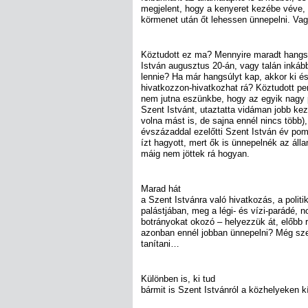
megjelent, hogy a kenyeret kezébe véve, a
körmenet után őt lehessen ünnepelni. V
Köztudott ez ma? Mennyire maradt hangs
István augusztus 20-án, vagy talán inkáb
lennie? Ha már hangsúlyt kap, akkor ki és
hivatkozzon-hivatkozhat rá? Köztudott pe
nem jutna eszünkbe, hogy az egyik nagy p
Szent Istvánt, utaztatta vidáman jobb kez
volna mást is, de sajna ennél nincs több),
évszázaddal ezelőtti Szent István év po
ízt hagyott, mert ők is ünnepelnék az álla
máig nem jöttek rá hogyan.
Marad hát
a Szent Istvánra való hivatkozás, a polit
palástjában, meg a légi- és vízi-parádé,
botrányokat okozó – helyezzük át, előbb r
azonban ennél jobban ünnepelni? Még sze
tanítani…
Különben is, ki tud
bármit is Szent Istvánról a közhelyeken k