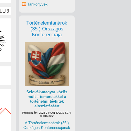
Tankönyvek
Történelemtanárok
(35.) Országos
Konferenciája
Szlovák-magyar közös
múlt – ismeretekkel a
történelmi tévhitek
eloszlatásáért
Projektszám: 2023-2-HU01-KA210-SCH-
000169882
A Történelemtanárok (35.)
Országos Konferenciájának