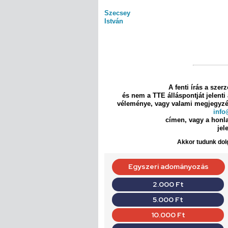
Szecsey
István
A fenti írás a szer
és nem a TTE álláspontját jelenti
véleménye, vagy valami megjegyzés
info
címen, vagy a honl
jel
Akkor tudunk dolg