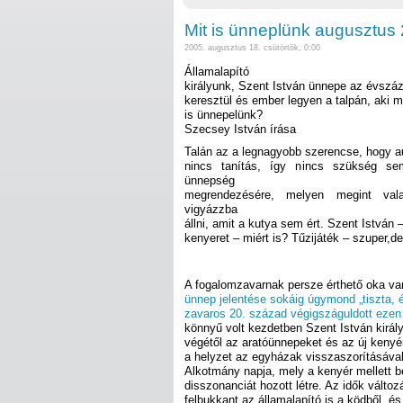
Mit is ünneplünk augusztus
2005. augusztus 18. csütörtök, 0:00
Államalapító
királyunk, Szent István ünnepe az évszá
keresztül és ember legyen a talpán, aki 
is ünnepelünk?
Szecsey István írása
Talán az a legnagyobb szerencse, hogy 
nincs tanítás, így nincs szükség se
ünnepség
megrendezésére, melyen megint vala
vigyázzba
állni, amit a kutya sem ért. Szent István 
kenyeret – miért is? Tűzijáték – szuper,de
A fogalomzavarnak persze érthető oka v
ünnep jelentése sokáig úgymond „tiszta, é
zavaros 20. század végigszáguldott ezen
könnyű volt kezdetben Szent István királ
végétől az aratóünnepeket és az új kenyé
a helyzet az egyházak visszaszorításával 
Alkotmány napja, mely a kenyér mellett b
disszonanciát hozott létre. Az idők válto
felbukkant az államalapító is a ködből, é