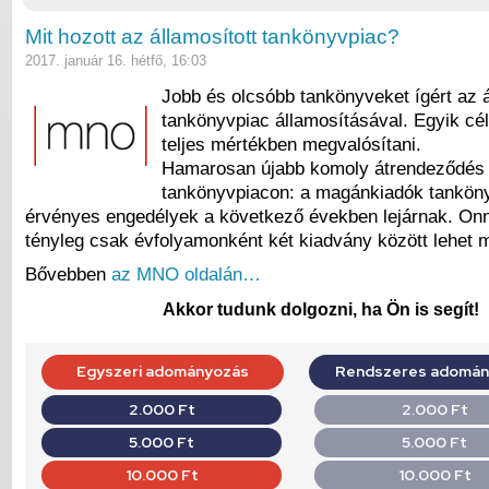
Mit hozott az államosított tankönyvpiac?
2017. január 16. hétfő, 16:03
Jobb és olcsóbb tankönyveket ígért az 
tankönyvpiac államosításával. Egyik cél
teljes mértékben megvalósítani.
Hamarosan újabb komoly átrendeződés 
tankönyvpiacon: a magánkiadók tankön
érvényes engedélyek a következő években lejárnak. Onna
tényleg csak évfolyamonként két kiadvány között lehet m
Bővebben
az MNO oldalán…
Akkor tudunk dolgozni, ha Ön is segít!