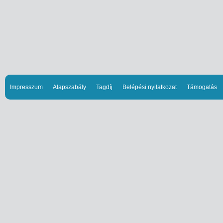
Impresszum
Alapszabály
Tagdíj
Belépési nyilatkozat
Támogatás