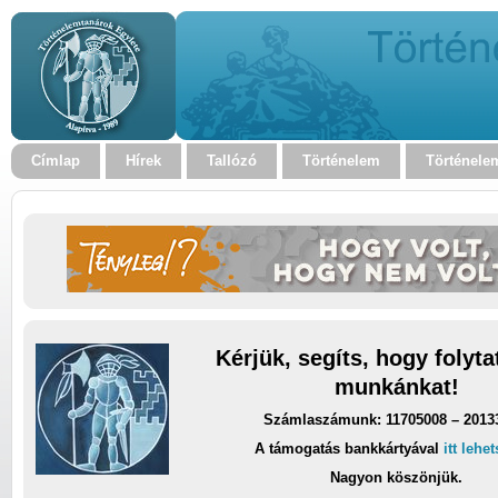
Címlap
Hírek
Tallózó
Történelem
Történele
Kérjük, segíts, hogy folyt
munkánkat!
Számlaszámunk: 11705008 – 2013
A támogatás bankkártyával
itt lehe
Nagyon köszönjük.