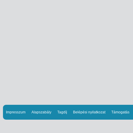
Impresszum
Alapszabály
Tagdíj
Belépési nyilatkozat
Támogatás