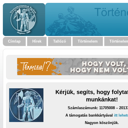
Címlap
Hírek
Tallózó
Történelem
Történele
Kérjük, segíts, hogy folyt
munkánkat!
Számlaszámunk: 11705008 – 2013
A támogatás bankkártyával
itt lehe
Nagyon köszönjük.