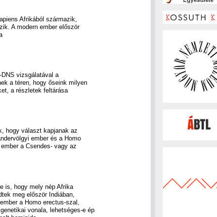
apiens Afrikából származik,
szik. A modern ember először
a
s-DNS vizsgálatával a
ek a téren, hogy őseink milyen
t, a részletek feltárása
k, hogy választ kapjanak az
eandervölgyi ember és a Homo
n ember a Csendes- vagy az
re is, hogy mely nép Afrika
edtek meg először Indiában,
 ember a Homo erectus-szal,
genetikai vonala, lehetséges-e ép