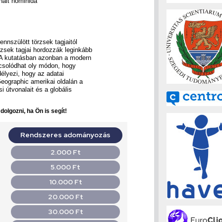
halt hominida
nnszülött törzsek tagjaitól
rzsek tagjai hordozzák leginkább
. A kutatásban azonban a modern
pcsolódhat oly módon, hogy
élyezi, hogy az adatai
Geographic amerikai oldalán a
 útvonalait és a globális
olgozni, ha Ön is segít!