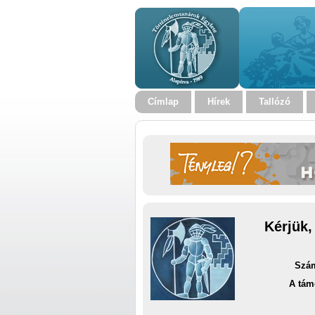
Címlap
Hírek
Tallózó
Kérjük,
Szám
A tám