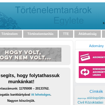
K
Történelem
Történelemtanítás
TTE
Átláthatóság
Adomány
 segíts, hogy folytathassuk
munkánkat!
laszámunk: 11705008 – 20133762.
Címkék
ogatás bankkártyával
itt lehetséges
.
aláírásgyűjtés
alapvizsga
Nagyon köszönjük.
Civil Közoktatási