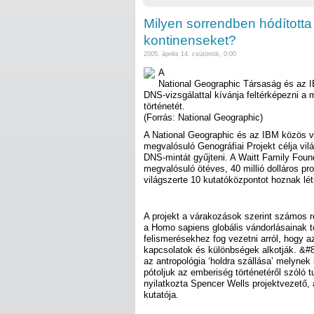
Milyen sorrendben hódított
kontinenseket?
2005. április 14. csütörtök, 0:00
A
National Geographic Társaság és az IB
DNS-vizsgálattal kívánja feltérképezni a
történetét.
(Forrás: National Geographic)
A National Geographic és az IBM közös v
megvalósuló Genográfiai Projekt célja vil
DNS-mintát gyűjteni. A Waitt Family Foun
megvalósuló ötéves, 40 millió dolláros pr
világszerte 10 kutatóközpontot hoznak lét
A projekt a várakozások szerint számos ré
a Homo sapiens globális vándorlásainak tö
felismerésekhez fog vezetni arról, hogy a
kapcsolatok és különbségek alkotják. &#
az antropológia ‘holdra szállása’ melynek
pótoljuk az emberiség történetéről szóló 
nyilatkozta Spencer Wells projektvezető,
kutatója.