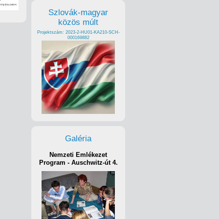
Szlovák-magyar
közös múlt
Projektszám: 2023-2-HU01-KA210-SCH-
000169882
Galéria
Nemzeti Emlékezet
Program - Auschwitz-út 4.