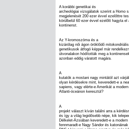
A korábbi genetikai és
archeológiai vizsgálatok szerint a Homo s
megjelenését 200 ezer évvel ezelőttre te
körülbelül 60 ezer évvel ezelőtt hagyta el 
kontinenst.
Az Y-kromoszóma és a
kizárólag női ágon öröklődő mitokondriáli
genetikusok átfogó képpel már rendelkezn
útvonalakon hódították meg a kontinenseke
azonban eddig váratott magára.
A
kutatók a mostani nagy mintától azt várjá
olyan kérdésekre mint, keveredett-e a n
sapiens, vagy elérte-e Amerikát a moder
Atlanti-óceánon keresztül?
A
projekt választ kíván találni arra a kérdés
és így a világ legidősebb népe, kik telep
Délkelet-Ázsiában keveredett-e a modern
fennmaradt-e Nagy Sándor és katonáinak 