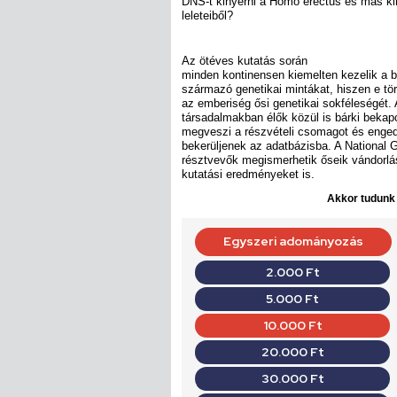
DNS-t kinyerni a Homo erectus és más ki
leleteiből?
Az ötéves kutatás során
minden kontinensen kiemelten kezelik a be
származó genetikai mintákat, hiszen e tö
az emberiség ősi genetikai sokféleségét
társadalmakban élők közül is bárki beka
megveszi a részvételi csomagot és enged
bekerüljenek az adatbázisba. A National 
résztvevők megismerhetik őseik vándorlási
kutatási eredményeket is.
Akkor tudunk d