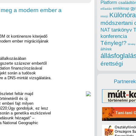
Platform
családtör
gy
emléknap
a meg a modern ember a
előadás
Különóra
interjú
módszertani 
tankönyv
NAT
konferencia
M öt kontinensre kiterjedő
 modern ember migrációjának
Tényleg!?
törvény
álhírek
állásfoglalá
állalkozásában
érettségi
ágszerte százezer embertől
dation finanszírozásával
ojekt során a tudósok
re a DNS-mintát vizsgálatára.
Partnerek
szletet feltár majd
rténetéről és új
z emberi fajt milyen
8220;Úgy gondoljuk, ez lesz
 során a genetika eszközeivel
tudásunk hézagait” –
 a National Geographic