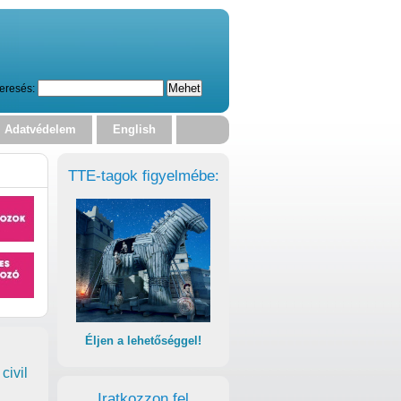
eresés:
Adatvédelem
English
TTE-tagok figyelmébe:
Éljen a lehetőséggel!
civil
Iratkozzon fel