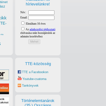
ténet
hírlevelünkre!
ász
cikk
TTE-
vita
s
TTE-közösség
TTE a Facebookon
Youtube-csatorna
Tankönyvek
Történelemtanárok
(35.) Országos