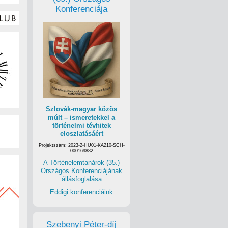
Konferenciája
Szlovák-magyar közös
múlt – ismeretekkel a
történelmi tévhitek
eloszlatásáért
Projektszám: 2023-2-HU01-KA210-SCH-
000169882
A Történelemtanárok (35.)
Országos Konferenciájának
állásfoglalása
Eddigi konferenciáink
Szebenyi Péter-díj