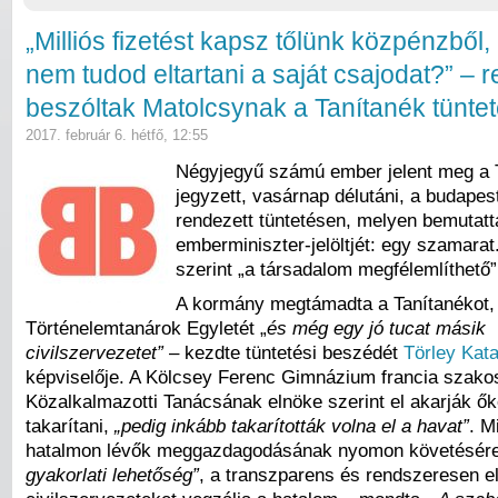
„Milliós fizetést kapsz tőlünk közpénzből,
nem tudod eltartani a saját csajodat?” –
beszóltak Matolcsynak a Tanítanék tünte
2017. február 6. hétfő, 12:55
Négyjegyű számú ember jelent meg a T
jegyzett, vasárnap délutáni, a budapes
rendezett tüntetésen, melyen bemutatt
emberminiszter-jelöltjét: egy szamarat.
szerint „a társadalom megfélemlíthető”
A kormány megtámadta a Tanítanékot,
Történelemtanárok Egyletét „
és még egy jó tucat másik
civilszervezetet”
– kezdte tüntetési beszédét
Törley Kata
képviselője. A Kölcsey Ferenc Gimnázium francia szakos
Közalkalmazotti Tanácsának elnöke szerint el akarják ők
takarítani,
„pedig inkább takarították volna el a havat”
. M
hatalmon lévők meggazdagodásának nyomon követésér
gyakorlati lehetőség”
, a transzparens és rendszeresen el