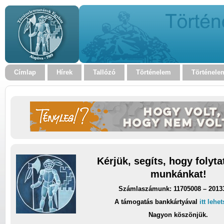
Címlap
Hírek
Tallózó
Történelem
Történele
Kérjük, segíts, hogy folyt
munkánkat!
Számlaszámunk: 11705008 – 2013
A támogatás bankkártyával
itt lehe
Nagyon köszönjük.