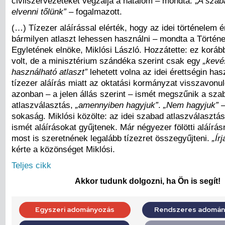
civilszervezeteket vegzálja a hatalom – mondta. „
A szab
elvenni tőlünk”
– fogalmazott.
(…) Tízezer aláírással elérték, hogy az idei történelem é
bármilyen atlaszt lehessen használni – mondta a Történ
Egyletének elnöke, Miklósi László. Hozzátette: ez koráb
volt, de a minisztérium szándéka szerint csak egy
„kevé
használható atlaszt”
lehetett volna az idei érettségin has
tízezer aláírás miatt az oktatási kormányzat visszavonuló
azonban – a jelen állás szerint – ismét megszűnik a sza
atlaszválasztás,
„amennyiben hagyjuk”
.
„Nem hagyjuk”
–
sokaság. Miklósi közölte: az idei szabad atlaszválasztá
ismét aláírásokat gyűjtenek. Már négyezer fölötti aláírás
most is szeretnének legalább tízezret összegyűjteni.
„Írj
kérte a közönséget Miklósi.
Teljes cikk
Akkor tudunk dolgozni, ha Ön is segít!